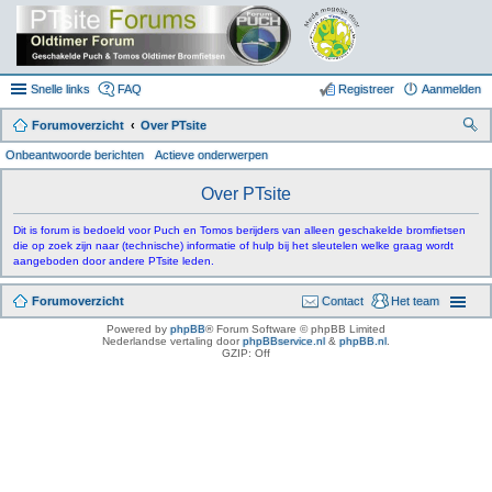
Snelle links
FAQ
Registreer
Aanmelden
Forumoverzicht
Over PTsite
oe
Onbeantwoorde berichten
Actieve onderwerpen
k
Over PTsite
Dit is forum is bedoeld voor Puch en Tomos berijders van alleen geschakelde bromfietsen
die op zoek zijn naar (technische) informatie of hulp bij het sleutelen welke graag wordt
aangeboden door andere PTsite leden.
Forumoverzicht
Contact
Het team
Powered by
phpBB
® Forum Software © phpBB Limited
Nederlandse vertaling door
phpBBservice.nl
&
phpBB.nl
.
GZIP: Off