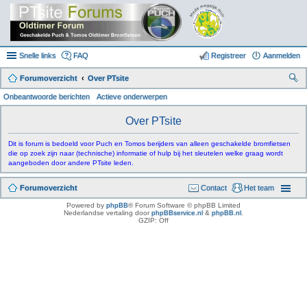
Snelle links
FAQ
Registreer
Aanmelden
Forumoverzicht
Over PTsite
oe
Onbeantwoorde berichten
Actieve onderwerpen
k
Over PTsite
Dit is forum is bedoeld voor Puch en Tomos berijders van alleen geschakelde bromfietsen
die op zoek zijn naar (technische) informatie of hulp bij het sleutelen welke graag wordt
aangeboden door andere PTsite leden.
Forumoverzicht
Contact
Het team
Powered by
phpBB
® Forum Software © phpBB Limited
Nederlandse vertaling door
phpBBservice.nl
&
phpBB.nl
.
GZIP: Off