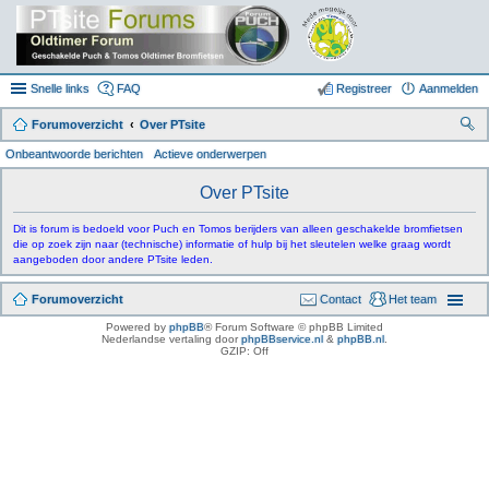
Snelle links
FAQ
Registreer
Aanmelden
Forumoverzicht
Over PTsite
oe
Onbeantwoorde berichten
Actieve onderwerpen
k
Over PTsite
Dit is forum is bedoeld voor Puch en Tomos berijders van alleen geschakelde bromfietsen
die op zoek zijn naar (technische) informatie of hulp bij het sleutelen welke graag wordt
aangeboden door andere PTsite leden.
Forumoverzicht
Contact
Het team
Powered by
phpBB
® Forum Software © phpBB Limited
Nederlandse vertaling door
phpBBservice.nl
&
phpBB.nl
.
GZIP: Off