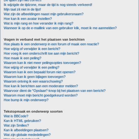
De tijden zijn niet correct!
Ik wijzigde de tijdzone, maar de tijd is nog steeds verkeerd!
Mijn taal zit niet in de lijst!
Wat zijn de afbeeldingen naast mijn gebruikersnaam?
Hoe kan ik een avatar instellen?
Wat is mijn rang en hoe verander ik mijn rang?
Wanneer ik op de e-maillink van een gebruiker klik, moet ik me aanmelden?
Vragen in verband met het plaatsen van berichten
Hoe plaats ik een onderwerp in een forum of maak een reactie?
Hoe wijzig of verwijder ik een bericht?
Hoe voeg ik een onderschrift toe aan mijn bericht?
Hoe maak ik een peiling?
Waarom kan ik niet meer peilingsopties toevoegen?
Hoe wijzig of verwijder ik een peiling?
Waarom kan ik een bepaald forum niet openen?
Waarom kan ik geen bijlagen toevoegen?
Waarom ontving ik een waarschuwing?
Hoe kan ik berichten aan een moderator melden?
Waarvoor dient de "Opslaan"-knop bij het plaatsen van een bericht?
Waarom moet mijn bericht goedgekeurd worden?
Hoe bump ik mijn onderwerp?
Tekstopmaak en onderwerp soorten
Wat is BBCode?
Kan ik HTML gebruiken?
Wat zijn Smilies?
Kan ik afbeeldingen plaatsen?
Wat zijn globale mededelingen?