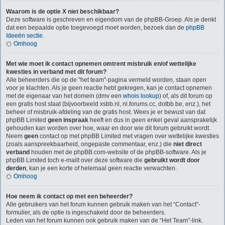
Waarom is de optie X niet beschikbaar?
Deze software is geschreven en eigendom van de phpBB-Groep. Als je denkt
dat een bepaalde optie toegevoegd moet worden, bezoek dan de
phpBB
Ideeën sectie
.
Omhoog
Met wie moet ik contact opnemen omtrent misbruik en/of wettelijke
kwesties in verband met dit forum?
Alle beheerders die op de "het team"-pagina vermeld worden, staan open
voor je klachten. Als je geen reactie hebt gekregen, kan je contact opnemen
met de eigenaar van het domein (dmv een
whois lookup
) of, als dit forum op
een gratis host staat (bijvoorbeeld xsbb.nl, nl.forums.cc, dotbb.be, enz.), het
beheer of misbruik-afdeling van de gratis host. Wees je er bewust van dat
phpBB Limited
geen inspraak
heeft en dus in geen enkel geval aansprakelijk
gehouden kan worden over hoe, waar en door wie dit forum gebruikt wordt.
Neem
geen
contact op met phpBB Limited met vragen over wettelijke kwesties
(zoals aanspreekbaarheid, ongepaste commentaar, enz.) die
niet direct
verband
houden met de phpBB.com-website of de phpBB-software. Als je
phpBB Limited toch e-mailt over deze software die
gebruikt wordt door
derden
, kan je een korte of helemaal geen reactie verwachten.
Omhoog
Hoe neem ik contact op met een beheerder?
Alle gebruikers van het forum kunnen gebruik maken van het “Contact”-
formulier, als de optie is ingeschakeld door de beheerders.
Leden van het forum kunnen ook gebruik maken van de “Het Team”-link.