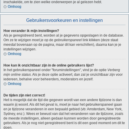
inschakelde, om te zien welke onderwerpen je al gelezen hebt.
Omhoog
Gebruikersvoorkeuren en instellingen
Hoe verander ik mijn instellingen?
Als je geregistreerd bent, worden al je gegevens opgeslagen in de database.
Om ze te wijzigen moet je op de
gebruikerspaneel
link klikken (deze staat
meestal bovenaan op de pagina, maar dit kan verschillen), daarna kan je je
instellingen wijzigen.
Omhoog
Hoe kan ik onzichtbaar zijn in de online gebruikers lijst?
In het gebruikerspaneel onder "foruminstellingen", vind je de optie
Verberg
mijn online status
. Als je deze optie activeert, dan zal je onzichtbaar zijn voor
iedereen, behalve voor beheerders, moderators en jezelf.
Omhoog
De tijden zijn niet correct!
Het is mogelijk dat de tijd die gegeven wordt van een andere tijdzone is dan
waarin jij woont. Als dit het geval is, moet je naar het gebruikerspaneel gaan
en je tijdzone veranderen in een bepaald gebied (vb: Amsterdam, New York,
Sydney, enz.). Wees er bewust van dat het veranderen van de tijdzone, zoals
de meeste instellingen, alleen gedaan kunnen worden door geregistreerde
gebruikers. Als je nog niet geregistreerd bent is dit een goed moment om dit te
doen.