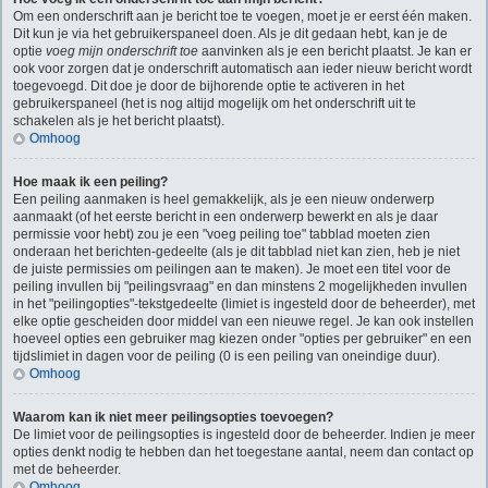
Om een onderschrift aan je bericht toe te voegen, moet je er eerst één maken.
Dit kun je via het gebruikerspaneel doen. Als je dit gedaan hebt, kan je de
optie
voeg mijn onderschrift toe
aanvinken als je een bericht plaatst. Je kan er
ook voor zorgen dat je onderschrift automatisch aan ieder nieuw bericht wordt
toegevoegd. Dit doe je door de bijhorende optie te activeren in het
gebruikerspaneel (het is nog altijd mogelijk om het onderschrift uit te
schakelen als je het bericht plaatst).
Omhoog
Hoe maak ik een peiling?
Een peiling aanmaken is heel gemakkelijk, als je een nieuw onderwerp
aanmaakt (of het eerste bericht in een onderwerp bewerkt en als je daar
permissie voor hebt) zou je een "voeg peiling toe" tabblad moeten zien
onderaan het berichten-gedeelte (als je dit tabblad niet kan zien, heb je niet
de juiste permissies om peilingen aan te maken). Je moet een titel voor de
peiling invullen bij "peilingsvraag" en dan minstens 2 mogelijkheden invullen
in het "peilingopties"-tekstgedeelte (limiet is ingesteld door de beheerder), met
elke optie gescheiden door middel van een nieuwe regel. Je kan ook instellen
hoeveel opties een gebruiker mag kiezen onder "opties per gebruiker" en een
tijdslimiet in dagen voor de peiling (0 is een peiling van oneindige duur).
Omhoog
Waarom kan ik niet meer peilingsopties toevoegen?
De limiet voor de peilingsopties is ingesteld door de beheerder. Indien je meer
opties denkt nodig te hebben dan het toegestane aantal, neem dan contact op
met de beheerder.
Omhoog