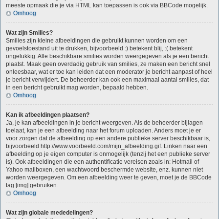
meeste opmaak die je via HTML kan toepassen is ook via BBCode mogelijk.
Omhoog
Wat zijn Smilies?
Smilies zijn kleine afbeeldingen die gebruikt kunnen worden om een
gevoelstoestand uit te drukken, bijvoorbeeld :) betekent blij, :( betekent
ongelukkig. Alle beschikbare smilies worden weergegeven als je een bericht
plaatst. Maak geen overdadig gebruik van smilies, ze maken een bericht snel
onleesbaar, wat er toe kan leiden dat een moderator je bericht aanpast of heel
je bericht verwijdert. De beheerder kan ook een maximaal aantal smilies, dat
in een bericht gebruikt mag worden, bepaald hebben.
Omhoog
Kan ik afbeeldingen plaatsen?
Ja, je kan afbeeldingen in je bericht weergeven. Als de beheerder bijlagen
toelaat, kan je een afbeelding naar het forum uploaden. Anders moet je er
voor zorgen dat de afbeelding op een andere publieke server beschikbaar is,
bijvoorbeeld http://www.voorbeeld.com/mijn_afbeelding.gif. Linken naar een
afbeelding op je eigen computer is onmogelijk (tenzij het een publieke server
is). Ook afbeeldingen die een authentificatie vereisen zoals in: Hotmail of
Yahoo mailboxen, een wachtwoord beschermde website, enz. kunnen niet
worden weergegeven. Om een afbeelding weer te geven, moet je de BBCode
tag [img] gebruiken.
Omhoog
Wat zijn globale mededelingen?