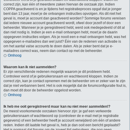
correct zijn, kan één of meerdere zaken hiervan de oorzaak zijn. Indien
COPPA geactiveerd is en je tijdens het registratieproces opgaf dat je jonger
bent dan 13 jaar, moet je de ontvangen instructies opvolgen. Als dit niet het
geval is, moet je account dan geactiveerd worden? Sommige forums vereisen
dat iedere nieuwe account geactiveerd wordt, ofwel door jezelf of door een
beheerder. Wanneer je je geregistreerd hebt, werd ook medegedeeld of dit al
dan niet nodig is. Indien je een e-mail ontvangen hebt, moet je de daarin
opgegeven instructies volgen. Als je nooit een e-mail ontvangen hebt, was het
opgegeven e-mailadres dan wel juist? Één van de redenen van activatie is
om het aantal valse accounts te doen dalen. Als je zeker bent dat je e-
mailadres correct was, neem dan contact op met de beheerder.
Omhoog
Waarom kan ik niet aanmelden?
Er zijn verschillende redenen mogelijk waarom je dit probleem hebt.
Controleer eerst of je gebruikersnaam en wachtwoord kloppen. Indien ze
correct zijn, kan je contact opnemen met de beheerder om er zeker van te zijn
dat je niet verbannen bent. Het is ook mogelijk dat de forumconfiguratie fout is,
dan moet dit door de beheerder opgelost worden.
Omhoog
Ik heb me ooit geregistreerd maar kan nu niet meer aanmelden!?
De meest voorkomende oorzaken hiervoor zijn: je gaf een verkeerde
gebruikersnaam of wachtwoord op (controleer de e-mail met je registratie
gegevens) of een beheerder heeft je account verwijderd om één of andere
reden. Indien dit laatste het geval is, heb je dan ooit een bericht geplaatst?
Het is normaal dat forums om de zoveel tijd gebruikers, die nog geen