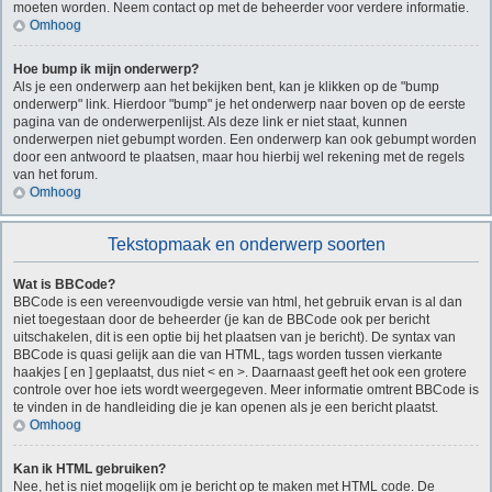
moeten worden. Neem contact op met de beheerder voor verdere informatie.
Omhoog
Hoe bump ik mijn onderwerp?
Als je een onderwerp aan het bekijken bent, kan je klikken op de "bump
onderwerp" link. Hierdoor "bump" je het onderwerp naar boven op de eerste
pagina van de onderwerpenlijst. Als deze link er niet staat, kunnen
onderwerpen niet gebumpt worden. Een onderwerp kan ook gebumpt worden
door een antwoord te plaatsen, maar hou hierbij wel rekening met de regels
van het forum.
Omhoog
Tekstopmaak en onderwerp soorten
Wat is BBCode?
BBCode is een vereenvoudigde versie van html, het gebruik ervan is al dan
niet toegestaan door de beheerder (je kan de BBCode ook per bericht
uitschakelen, dit is een optie bij het plaatsen van je bericht). De syntax van
BBCode is quasi gelijk aan die van HTML, tags worden tussen vierkante
haakjes [ en ] geplaatst, dus niet < en >. Daarnaast geeft het ook een grotere
controle over hoe iets wordt weergegeven. Meer informatie omtrent BBCode is
te vinden in de handleiding die je kan openen als je een bericht plaatst.
Omhoog
Kan ik HTML gebruiken?
Nee, het is niet mogelijk om je bericht op te maken met HTML code. De