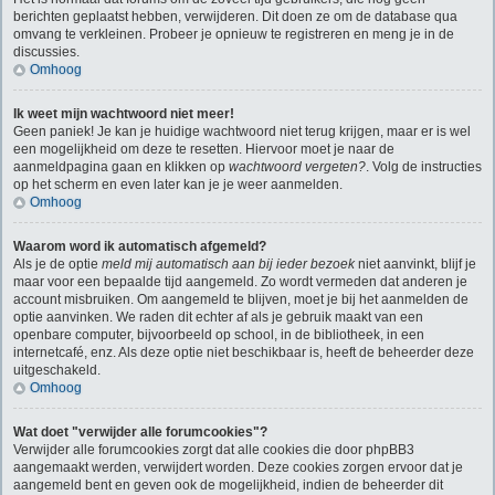
berichten geplaatst hebben, verwijderen. Dit doen ze om de database qua
omvang te verkleinen. Probeer je opnieuw te registreren en meng je in de
discussies.
Omhoog
Ik weet mijn wachtwoord niet meer!
Geen paniek! Je kan je huidige wachtwoord niet terug krijgen, maar er is wel
een mogelijkheid om deze te resetten. Hiervoor moet je naar de
aanmeldpagina gaan en klikken op
wachtwoord vergeten?
. Volg de instructies
op het scherm en even later kan je je weer aanmelden.
Omhoog
Waarom word ik automatisch afgemeld?
Als je de optie
meld mij automatisch aan bij ieder bezoek
niet aanvinkt, blijf je
maar voor een bepaalde tijd aangemeld. Zo wordt vermeden dat anderen je
account misbruiken. Om aangemeld te blijven, moet je bij het aanmelden de
optie aanvinken. We raden dit echter af als je gebruik maakt van een
openbare computer, bijvoorbeeld op school, in de bibliotheek, in een
internetcafé, enz. Als deze optie niet beschikbaar is, heeft de beheerder deze
uitgeschakeld.
Omhoog
Wat doet "verwijder alle forumcookies"?
Verwijder alle forumcookies zorgt dat alle cookies die door phpBB3
aangemaakt werden, verwijdert worden. Deze cookies zorgen ervoor dat je
aangemeld bent en geven ook de mogelijkheid, indien de beheerder dit