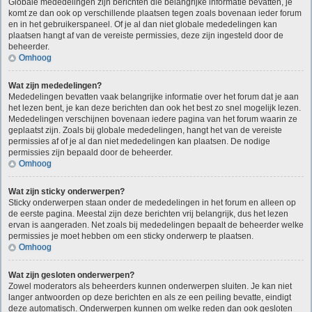
Globale mededelingen zijn berichten die belangrijke informatie bevatten, je
komt ze dan ook op verschillende plaatsen tegen zoals bovenaan ieder forum
en in het gebruikerspaneel. Of je al dan niet globale mededelingen kan
plaatsen hangt af van de vereiste permissies, deze zijn ingesteld door de
beheerder.
Omhoog
Wat zijn mededelingen?
Mededelingen bevatten vaak belangrijke informatie over het forum dat je aan
het lezen bent, je kan deze berichten dan ook het best zo snel mogelijk lezen.
Mededelingen verschijnen bovenaan iedere pagina van het forum waarin ze
geplaatst zijn. Zoals bij globale mededelingen, hangt het van de vereiste
permissies af of je al dan niet mededelingen kan plaatsen. De nodige
permissies zijn bepaald door de beheerder.
Omhoog
Wat zijn sticky onderwerpen?
Sticky onderwerpen staan onder de mededelingen in het forum en alleen op
de eerste pagina. Meestal zijn deze berichten vrij belangrijk, dus het lezen
ervan is aangeraden. Net zoals bij mededelingen bepaalt de beheerder welke
permissies je moet hebben om een sticky onderwerp te plaatsen.
Omhoog
Wat zijn gesloten onderwerpen?
Zowel moderators als beheerders kunnen onderwerpen sluiten. Je kan niet
langer antwoorden op deze berichten en als ze een peiling bevatte, eindigt
deze automatisch. Onderwerpen kunnen om welke reden dan ook gesloten