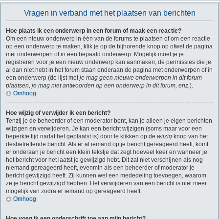
Vragen in verband met het plaatsen van berichten
Hoe plaats ik een onderwerp in een forum of maak een reactie?
Om een nieuw onderwerp in één van de forums te plaatsen of om een reactie
op een onderwerp te maken, klik je op de bijhorende knop op ofwel de pagina
met onderwerpen of in een bepaald onderwerp. Mogelijk moet je je
registreren voor je een nieuw onderwerp kan aanmaken, de permissies die je
al dan niet hebt in het forum staan onderaan de pagina met onderwerpen of in
een onderwerp (de lijst met
je mag geen nieuwe onderwerpen in dit forum
plaatsen, je mag niet antwoorden op een onderwerp in dit forum, enz.
).
Omhoog
Hoe wijzig of verwijder ik een bericht?
Tenzij je de beheerder of een moderator bent, kan je alleen je eigen berichten
wijzigen en verwijderen. Je kan een bericht wijzigen (soms maar voor een
beperkte tijd nadat het geplaatst is) door te klikken op de
wijzig
knop van het
desbetreffende bericht. Als er al iemand op je bericht gereageerd heeft, komt
er onderaan je bericht een klein tekstje dat zegt hoeveel keer en wanneer je
het bericht voor het laatst je gewijzigd hebt. Dit zal niet verschijnen als nog
niemand gereageerd heeft, evenmin als een beheerder of moderator je
bericht gewijzigd heeft. Zij kunnen wel een mededeling toevoegen, waarom
ze je bericht gewijzigd hebben. Het verwijderen van een bericht is niet meer
mogelijk van zodra er iemand op gereageerd heeft.
Omhoog
Hoe voeg ik een onderschrift toe aan mijn bericht?