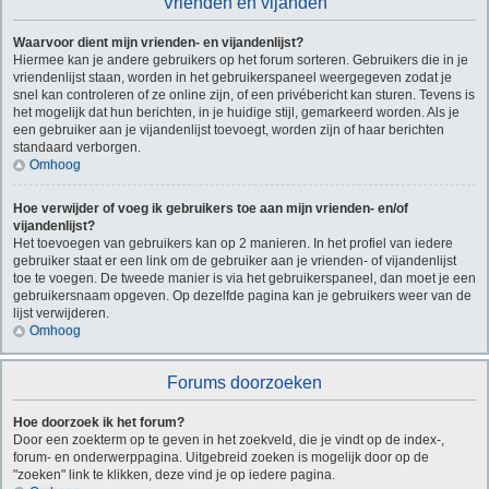
Vrienden en vijanden
Waarvoor dient mijn vrienden- en vijandenlijst?
Hiermee kan je andere gebruikers op het forum sorteren. Gebruikers die in je
vriendenlijst staan, worden in het gebruikerspaneel weergegeven zodat je
snel kan controleren of ze online zijn, of een privébericht kan sturen. Tevens is
het mogelijk dat hun berichten, in je huidige stijl, gemarkeerd worden. Als je
een gebruiker aan je vijandenlijst toevoegt, worden zijn of haar berichten
standaard verborgen.
Omhoog
Hoe verwijder of voeg ik gebruikers toe aan mijn vrienden- en/of
vijandenlijst?
Het toevoegen van gebruikers kan op 2 manieren. In het profiel van iedere
gebruiker staat er een link om de gebruiker aan je vrienden- of vijandenlijst
toe te voegen. De tweede manier is via het gebruikerspaneel, dan moet je een
gebruikersnaam opgeven. Op dezelfde pagina kan je gebruikers weer van de
lijst verwijderen.
Omhoog
Forums doorzoeken
Hoe doorzoek ik het forum?
Door een zoekterm op te geven in het zoekveld, die je vindt op de index-,
forum- en onderwerppagina. Uitgebreid zoeken is mogelijk door op de
"zoeken" link te klikken, deze vind je op iedere pagina.