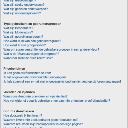
Wat zijn mededelingen?
Wat zijn sticky onderwerpen?
Wat zijn gesloten onderwerpen?
Wat zijn onderwerpiconen?
Type gebruikers en gebruikersgroepen
Wat zijn Beheerders?
Wat zijn Moderators?
Wat zijn gebruikersgroepen?
Hoe word ik lid van een gebruikersgroep?
Hoe word ik een groepsleider?
Waarom staan verschillende gebruikersgroepen in een andere kleur?
Wat is de "Standaard gebruikersgroep"?
Waarvoor dient de "Het Team"-link?
Privéberichten
Ik kan geen privéberichten sturen!
Ik blijf ongewenste privéberichten ontvangen!
Ik heb spam of een e-mail met ongepaste inhoud van iemand op dit forum ontvangen!
Vrienden en vijanden
Waarvoor dient mijn vrienden- en vijandenlijst?
Hoe verwijder of voeg ik gebruikers toe aan mijn vrienden- en/of vijandenlijst?
Forums doorzoeken
Hoe doorzoek ik het forum?
Waarom levert mijn zoekopdracht geen resultaten op?
Waarom resulteert mijn zoekopdracht in een lege pagina?