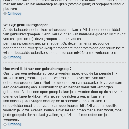
mensen niet van het onderwerp afwijken (
off-topic
gaan) of ongepaste inhoud
plaatsen.
Omhoog
Wat zijn gebruikersgroepen?
Als de beheerder gebruikers wil groeperen, kan hij/zij dit doen door middel
van gebruikersgroepen. Gebruikers kunnen van meerdere groepen lid zijn (dit
verschilt per forum), deze groepen kunnen verschillende
permissies/toegangsrechten hebben. Op deze manier is het voor de
beheerder een stuk gemakkelijker meerdere moderators aan een forum toe te
wijzen, bepaalde gebruikers toegang tot een privéforum te verlenen, enz.
Omhoog
Hoe word ik lid van een gebruikersgroep?
Om lid van een gebruikersgroep te worden, moet je op de bijhorende link
klikken in het gebruikerspaneel, waarna je een overzicht van alle
gebruikersgroepen krijgt. Niet alle groepen zijn vrij toegankelijk, ze vereisen
een goedkeuring van je lidmaatschap en hebben soms zelf verborgen
gebruikers. Als het een open groep is, kan je lid worden door op de hiervoor
dienende knop te klikken. Als het een gesloten groep is, kan je je
lidmaatschap aanvragen door op de bijhorende knop te klikken. De
groepsleider moet je aanvraag dan goedkeuren, hij of zij vraagt mogelijk
waarom je lid wil worden. Indien je niet tot een groep toegelaten wordt, moet
je de groepsleider niet lastig vallen, hij of zij heeft een reden om je te
weigeren.
Omhoog