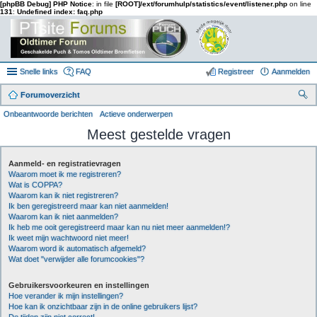
[phpBB Debug] PHP Notice
: in file
[ROOT]/ext/forumhulp/statistics/event/listener.php
on line
131
:
Undefined index: faq.php
Snelle links
FAQ
Registreer
Aanmelden
Forumoverzicht
oe
Onbeantwoorde berichten
Actieve onderwerpen
k
Meest gestelde vragen
Aanmeld- en registratievragen
Waarom moet ik me registreren?
Wat is COPPA?
Waarom kan ik niet registreren?
Ik ben geregistreerd maar kan niet aanmelden!
Waarom kan ik niet aanmelden?
Ik heb me ooit geregistreerd maar kan nu niet meer aanmelden!?
Ik weet mijn wachtwoord niet meer!
Waarom word ik automatisch afgemeld?
Wat doet "verwijder alle forumcookies"?
Gebruikersvoorkeuren en instellingen
Hoe verander ik mijn instellingen?
Hoe kan ik onzichtbaar zijn in de online gebruikers lijst?