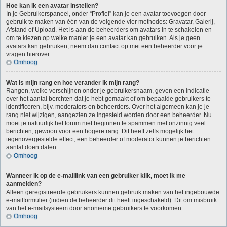
Hoe kan ik een avatar instellen?
In je Gebruikerspaneel, onder “Profiel” kan je een avatar toevoegen door
gebruik te maken van één van de volgende vier methodes: Gravatar, Galerij,
Afstand of Upload. Het is aan de beheerders om avatars in te schakelen en
om te kiezen op welke manier je een avatar kan gebruiken. Als je geen
avatars kan gebruiken, neem dan contact op met een beheerder voor je
vragen hierover.
Omhoog
Wat is mijn rang en hoe verander ik mijn rang?
Rangen, welke verschijnen onder je gebruikersnaam, geven een indicatie
over het aantal berchten dat je hebt gemaakt of om bepaalde gebruikers te
identificeren, bijv. moderators en beheerders. Over het algemeen kan je je
rang niet wijzigen, aangezien ze ingesteld worden door een beheerder. Nu
moet je natuurlijk het forum niet beginnen te spammen met onzinnig veel
berichten, gewoon voor een hogere rang. Dit heeft zelfs mogelijk het
tegenovergestelde effect, een beheerder of moderator kunnen je berichten
aantal doen dalen.
Omhoog
Wanneer ik op de e-maillink van een gebruiker klik, moet ik me
aanmelden?
Alleen geregistreerde gebruikers kunnen gebruik maken van het ingebouwde
e-mailformulier (indien de beheerder dit heeft ingeschakeld). Dit om misbruik
van het e-mailsysteem door anonieme gebruikers te voorkomen.
Omhoog