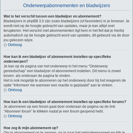
Onderwerpabonnementen en bladwijzers
Wat is het verschil tussen een bladwijzer en abonnement?
Bladwijzers in phpBB 3.0 zijn zoals bladwijzers (of favorieten) in je browser. Je
wordt niet op de hoogte gebracht van updates, maar je kan altijd snel
terugkeren. Het verschil met abonnementen ligt hem in het feit dat je hierbij
automatisch op de hoogte gebracht word van updates, dit gebeurd via de door
jou gekozen wijze.
Omhoog
Hoe kan ik een bladwijzer of abonnement instellen op specifieke
onderwerpen?
Je kan op de pagina van het onderwerp in het menu “Onderwerp
gereedschap” een bladwijzer of abonnement instellen. Dit menu is zowel
boven- als onderaan de pagina te vinden.
Het is ook mogelijk te abonneren op het onderwerp door bij het reageren de
optie “Informeer me wanneer een reactie is geplaatst” aan te vinken.
Omhoog
Hoe kan ik een bladwijzer of abonnement instellen op specifieke forums?
Je abonneren op een forum gaat door onderaan de pagina op de link
“Abonneer forum” te klikken nadat je een forum geopend hebt.
Omhoog
Hoe zeg ik mijn abonnement op?
Om je abonnement op te zeggen, ga je naar het gebruikerspaneel en klik je