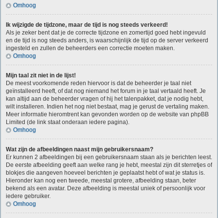
Omhoog
Ik wijzigde de tijdzone, maar de tijd is nog steeds verkeerd!
Als je zeker bent dat je de correcte tijdzone en zomertijd goed hebt ingevuld
en de tijd is nog steeds anders, is waarschijnlijk de tijd op de server verkeerd
ingesteld en zullen de beheerders een correctie moeten maken.
Omhoog
Mijn taal zit niet in de lijst!
De meest voorkomende reden hiervoor is dat de beheerder je taal niet
geïnstalleerd heeft, of dat nog niemand het forum in je taal vertaald heeft. Je
kan altijd aan de beheerder vragen of hij het talenpakket, dat je nodig hebt,
wilt installeren. Indien het nog niet bestaat, mag je gerust de vertaling maken.
Meer informatie hieromtrent kan gevonden worden op de website van phpBB
Limited (de link staat onderaan iedere pagina).
Omhoog
Wat zijn de afbeeldingen naast mijn gebruikersnaam?
Er kunnen 2 afbeeldingen bij een gebruikersnaam staan als je berichten leest.
De eerste afbeelding geeft aan welke rang je hebt, meestal zijn dit sterretjes of
blokjes die aangeven hoeveel berichten je geplaatst hebt of wat je status is.
Hieronder kan nog een tweede, meestal grotere, afbeelding staan, beter
bekend als een avatar. Deze afbeelding is meestal uniek of persoonlijk voor
iedere gebruiker.
Omhoog