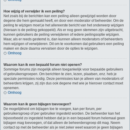
Hoe wijzig of verwijder ik een peiling?
Net zoals bij de berichten kan een peiling alleen gewijzigd worden door
degene die hem gemaakt heeft, en door een moderator of beheerder. Om de
peiling te wijzigen moet je het allereerste bericht van het onderwerp wijzigen
(hieraan is de peiling gekoppeld). Als er nog geen stemmen zijn uitgebracht,
kunnen gebruikers de peiling verwijderen of iedere peilingsoptie wijzigen.
Maar, als er reeds gestemd is, dan kunnen alleen moderators of beheerders
hem wijzigen of verwijderen. Dit om te voorkomen dat gebruikers een peiling
maken en deze daarna vervalsen door de opties te wijzigen.
Omhoog
Waarom kan ik een bepaald forum niet openen?
Sommige forums zijn mogelijk alleen toegankelijk voor bepaalde gebruikers
of gebruikersgroepen. Om berichten te zien, lezen, plaatsen, enz. heb je
speciale permissies nodig. Deze permissies kan je alleen van moderators of
beheerders krijgen, zij zijn dus ook degene met wie je hierover contact moet
opnemen.
Omhoog
Waarom kan ik geen bijlagen toevoegen?
De mogelijkheid om bijlagen toe te voegen, kan per forum, per
gebruikersgroep of per gebruiker ingesteld worden. De beheerder kan het
bijvoorbeeld zo ingesteld hebben dat je in een bepaald forum helemaal geen
bijlagen mag toevoegen, of dat alleen de beheerdersgroep dit mag. Neem
contact op met de beheerder als je niet zeker weet waarom je geen bijlagen