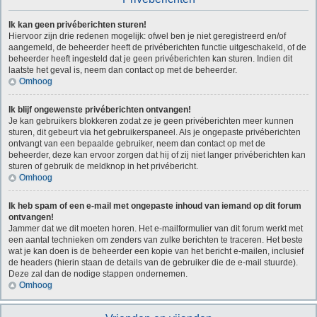
Ik kan geen privéberichten sturen!
Hiervoor zijn drie redenen mogelijk: ofwel ben je niet geregistreerd en/of
aangemeld, de beheerder heeft de privéberichten functie uitgeschakeld, of de
beheerder heeft ingesteld dat je geen privéberichten kan sturen. Indien dit
laatste het geval is, neem dan contact op met de beheerder.
Omhoog
Ik blijf ongewenste privéberichten ontvangen!
Je kan gebruikers blokkeren zodat ze je geen privéberichten meer kunnen
sturen, dit gebeurt via het gebruikerspaneel. Als je ongepaste privéberichten
ontvangt van een bepaalde gebruiker, neem dan contact op met de
beheerder, deze kan ervoor zorgen dat hij of zij niet langer privéberichten kan
sturen of gebruik de meldknop in het privébericht.
Omhoog
Ik heb spam of een e-mail met ongepaste inhoud van iemand op dit forum
ontvangen!
Jammer dat we dit moeten horen. Het e-mailformulier van dit forum werkt met
een aantal technieken om zenders van zulke berichten te traceren. Het beste
wat je kan doen is de beheerder een kopie van het bericht e-mailen, inclusief
de headers (hierin staan de details van de gebruiker die de e-mail stuurde).
Deze zal dan de nodige stappen ondernemen.
Omhoog