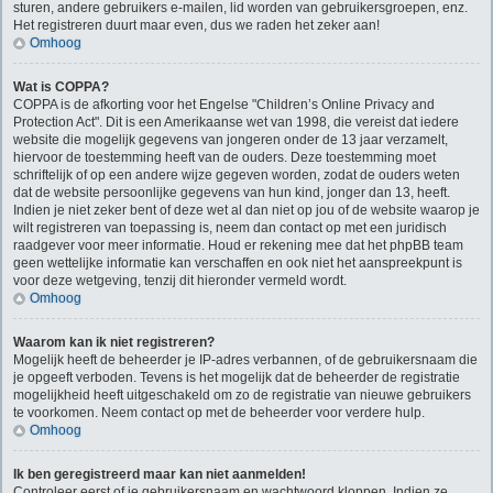
sturen, andere gebruikers e-mailen, lid worden van gebruikersgroepen, enz.
Het registreren duurt maar even, dus we raden het zeker aan!
Omhoog
Wat is COPPA?
COPPA is de afkorting voor het Engelse "Children’s Online Privacy and
Protection Act". Dit is een Amerikaanse wet van 1998, die vereist dat iedere
website die mogelijk gegevens van jongeren onder de 13 jaar verzamelt,
hiervoor de toestemming heeft van de ouders. Deze toestemming moet
schriftelijk of op een andere wijze gegeven worden, zodat de ouders weten
dat de website persoonlijke gegevens van hun kind, jonger dan 13, heeft.
Indien je niet zeker bent of deze wet al dan niet op jou of de website waarop je
wilt registreren van toepassing is, neem dan contact op met een juridisch
raadgever voor meer informatie. Houd er rekening mee dat het phpBB team
geen wettelijke informatie kan verschaffen en ook niet het aanspreekpunt is
voor deze wetgeving, tenzij dit hieronder vermeld wordt.
Omhoog
Waarom kan ik niet registreren?
Mogelijk heeft de beheerder je IP-adres verbannen, of de gebruikersnaam die
je opgeeft verboden. Tevens is het mogelijk dat de beheerder de registratie
mogelijkheid heeft uitgeschakeld om zo de registratie van nieuwe gebruikers
te voorkomen. Neem contact op met de beheerder voor verdere hulp.
Omhoog
Ik ben geregistreerd maar kan niet aanmelden!
Controleer eerst of je gebruikersnaam en wachtwoord kloppen. Indien ze