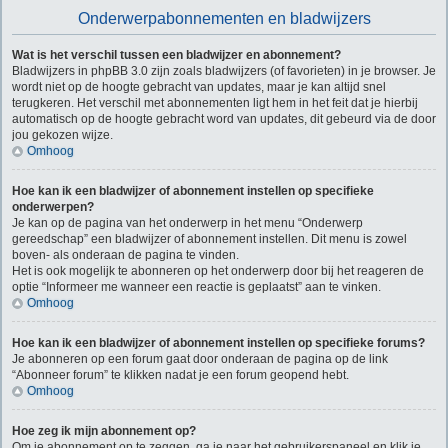
Onderwerpabonnementen en bladwijzers
Wat is het verschil tussen een bladwijzer en abonnement?
Bladwijzers in phpBB 3.0 zijn zoals bladwijzers (of favorieten) in je browser. Je
wordt niet op de hoogte gebracht van updates, maar je kan altijd snel
terugkeren. Het verschil met abonnementen ligt hem in het feit dat je hierbij
automatisch op de hoogte gebracht word van updates, dit gebeurd via de door
jou gekozen wijze.
Omhoog
Hoe kan ik een bladwijzer of abonnement instellen op specifieke
onderwerpen?
Je kan op de pagina van het onderwerp in het menu “Onderwerp
gereedschap” een bladwijzer of abonnement instellen. Dit menu is zowel
boven- als onderaan de pagina te vinden.
Het is ook mogelijk te abonneren op het onderwerp door bij het reageren de
optie “Informeer me wanneer een reactie is geplaatst” aan te vinken.
Omhoog
Hoe kan ik een bladwijzer of abonnement instellen op specifieke forums?
Je abonneren op een forum gaat door onderaan de pagina op de link
“Abonneer forum” te klikken nadat je een forum geopend hebt.
Omhoog
Hoe zeg ik mijn abonnement op?
Om je abonnement op te zeggen, ga je naar het gebruikerspaneel en klik je