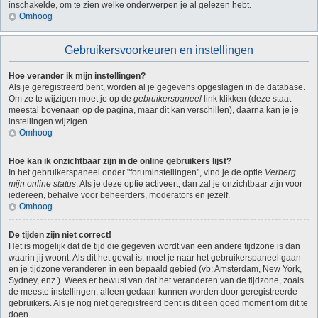
inschakelde, om te zien welke onderwerpen je al gelezen hebt.
Omhoog
Gebruikersvoorkeuren en instellingen
Hoe verander ik mijn instellingen?
Als je geregistreerd bent, worden al je gegevens opgeslagen in de database.
Om ze te wijzigen moet je op de
gebruikerspaneel
link klikken (deze staat
meestal bovenaan op de pagina, maar dit kan verschillen), daarna kan je je
instellingen wijzigen.
Omhoog
Hoe kan ik onzichtbaar zijn in de online gebruikers lijst?
In het gebruikerspaneel onder "foruminstellingen", vind je de optie
Verberg
mijn online status
. Als je deze optie activeert, dan zal je onzichtbaar zijn voor
iedereen, behalve voor beheerders, moderators en jezelf.
Omhoog
De tijden zijn niet correct!
Het is mogelijk dat de tijd die gegeven wordt van een andere tijdzone is dan
waarin jij woont. Als dit het geval is, moet je naar het gebruikerspaneel gaan
en je tijdzone veranderen in een bepaald gebied (vb: Amsterdam, New York,
Sydney, enz.). Wees er bewust van dat het veranderen van de tijdzone, zoals
de meeste instellingen, alleen gedaan kunnen worden door geregistreerde
gebruikers. Als je nog niet geregistreerd bent is dit een goed moment om dit te
doen.