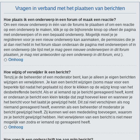
Vragen in verband met het plaatsen van berichten
Hoe plaats ik een onderwerp in een forum of maak een reactie?
Om een nieuw onderwerp in één van de forums te plaatsen of om een reactie
op een onderwerp te maken, klik je op de bijhorende knop op ofwel de pagina
met onderwerpen of in een bepaald onderwerp. Mogelijk moet je je
registreren voor je een nieuw onderwerp kan aanmaken, de permissies die je
al dan niet hebt in het forum staan onderaan de pagina met onderwerpen of in
een onderwerp (de lijst met
je mag geen nieuwe onderwerpen in dit forum
plaatsen, je mag niet antwoorden op een onderwerp in dit forum, enz.
).
Omhoog
Hoe wijzig of verwijder ik een bericht?
Tenzij je de beheerder of een moderator bent, kan je alleen je eigen berichten
wijzigen en verwijderen. Je kan een bericht wijzigen (soms maar voor een
beperkte tijd nadat het geplaatst is) door te klikken op de
wijzig
knop van het
desbetreffende bericht. Als er al iemand op je bericht gereageerd heeft, komt
er onderaan je bericht een klein tekstje dat zegt hoeveel keer en wanneer je
het bericht voor het laatst je gewijzigd hebt. Dit zal niet verschijnen als nog
niemand gereageerd heeft, evenmin als een beheerder of moderator je
bericht gewijzigd heeft. Zij kunnen wel een mededeling toevoegen, waarom
ze je bericht gewijzigd hebben. Het verwijderen van een bericht is niet meer
mogelijk van zodra er iemand op gereageerd heeft.
Omhoog
Hoe voeg ik een onderschrift toe aan mijn bericht?