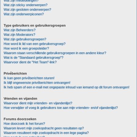
Wat zijn mededelingen?
Wat zijn sticky onderwerpen?
Wat zijn gesloten onderwerpen?
Wat zijn onderwerpiconen?
Type gebruikers en gebruikersgroepen
Wat zijn Beheerders?
Wat zijn Moderators?
Wat zijn gebruikersgroepen?
Hoe word ik lid van een gebruikersgroep?
Hoe word ik een groepsleider?
Waarom staan verschillende gebruikersgroepen in een andere kleur?
Wat is de "Standaard gebruikersgroep"?
Waarvoor dient de "Het Team"-link?
Privéberichten
Ik kan geen privéberichten sturen!
Ik blijf ongewenste privéberichten ontvangen!
Ik heb spam of een e-mail met ongepaste inhoud van iemand op dit forum ontvangen!
Vrienden en vijanden
Waarvoor dient mijn vrienden- en vijandenlijst?
Hoe verwijder of voeg ik gebruikers toe aan mijn vrienden- en/of vijandenlijst?
Forums doorzoeken
Hoe doorzoek ik het forum?
Waarom levert mijn zoekopdracht geen resultaten op?
Waarom resulteert mijn zoekopdracht in een lege pagina?