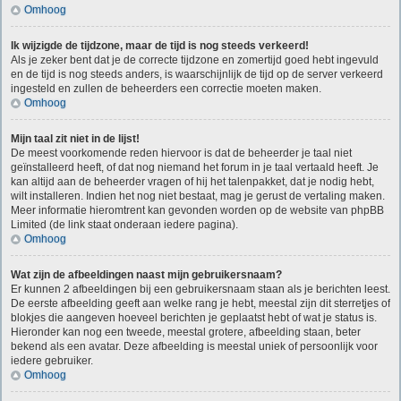
Omhoog
Ik wijzigde de tijdzone, maar de tijd is nog steeds verkeerd!
Als je zeker bent dat je de correcte tijdzone en zomertijd goed hebt ingevuld
en de tijd is nog steeds anders, is waarschijnlijk de tijd op de server verkeerd
ingesteld en zullen de beheerders een correctie moeten maken.
Omhoog
Mijn taal zit niet in de lijst!
De meest voorkomende reden hiervoor is dat de beheerder je taal niet
geïnstalleerd heeft, of dat nog niemand het forum in je taal vertaald heeft. Je
kan altijd aan de beheerder vragen of hij het talenpakket, dat je nodig hebt,
wilt installeren. Indien het nog niet bestaat, mag je gerust de vertaling maken.
Meer informatie hieromtrent kan gevonden worden op de website van phpBB
Limited (de link staat onderaan iedere pagina).
Omhoog
Wat zijn de afbeeldingen naast mijn gebruikersnaam?
Er kunnen 2 afbeeldingen bij een gebruikersnaam staan als je berichten leest.
De eerste afbeelding geeft aan welke rang je hebt, meestal zijn dit sterretjes of
blokjes die aangeven hoeveel berichten je geplaatst hebt of wat je status is.
Hieronder kan nog een tweede, meestal grotere, afbeelding staan, beter
bekend als een avatar. Deze afbeelding is meestal uniek of persoonlijk voor
iedere gebruiker.
Omhoog