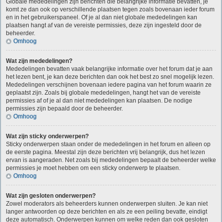
Globale mededelingen zijn berichten die belangrijke informatie bevatten, je
komt ze dan ook op verschillende plaatsen tegen zoals bovenaan ieder forum
en in het gebruikerspaneel. Of je al dan niet globale mededelingen kan
plaatsen hangt af van de vereiste permissies, deze zijn ingesteld door de
beheerder.
Omhoog
Wat zijn mededelingen?
Mededelingen bevatten vaak belangrijke informatie over het forum dat je aan
het lezen bent, je kan deze berichten dan ook het best zo snel mogelijk lezen.
Mededelingen verschijnen bovenaan iedere pagina van het forum waarin ze
geplaatst zijn. Zoals bij globale mededelingen, hangt het van de vereiste
permissies af of je al dan niet mededelingen kan plaatsen. De nodige
permissies zijn bepaald door de beheerder.
Omhoog
Wat zijn sticky onderwerpen?
Sticky onderwerpen staan onder de mededelingen in het forum en alleen op
de eerste pagina. Meestal zijn deze berichten vrij belangrijk, dus het lezen
ervan is aangeraden. Net zoals bij mededelingen bepaalt de beheerder welke
permissies je moet hebben om een sticky onderwerp te plaatsen.
Omhoog
Wat zijn gesloten onderwerpen?
Zowel moderators als beheerders kunnen onderwerpen sluiten. Je kan niet
langer antwoorden op deze berichten en als ze een peiling bevatte, eindigt
deze automatisch. Onderwerpen kunnen om welke reden dan ook gesloten