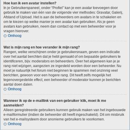
Hoe kan ik een avatar instellen?
In je Gebruikerspaneel, onder “Profiel” kan je een avatar toevoegen door
gebruik te maken van één van de volgende vier methodes: Gravatar, Galerij,
Afstand of Upload. Het is aan de beheerders om avatars in te schakelen en
om te kiezen op welke manier je een avatar kan gebruiken. Als je geen
avatars kan gebruiken, neem dan contact op met een beheerder voor je
vragen hierover.
Omhoog
Wat is mijn rang en hoe verander ik mijn rang?
Rangen, welke verschijnen onder je gebruikersnaam, geven een indicatie
over het aantal berchten dat je hebt gemaakt of om bepaalde gebruikers te
identificeren, bijv. moderators en beheerders. Over het algemeen kan je je
rang niet wijzigen, aangezien ze ingesteld worden door een beheerder. Nu
moet je natuurlijk het forum niet beginnen te spammen met onzinnig veel
berichten, gewoon voor een hogere rang. Dit heeft zelfs mogelijk het
tegenovergestelde effect, een beheerder of moderator kunnen je berichten
aantal doen dalen.
Omhoog
Wanneer ik op de e-maillink van een gebruiker klik, moet ik me
aanmelden?
Alleen geregistreerde gebruikers kunnen gebruik maken van het ingebouwde
e-mailformulier (indien de beheerder dit heeft ingeschakeld). Dit om misbruik
van het e-mailsysteem door anonieme gebruikers te voorkomen.
Omhoog