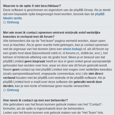
Waarom is de optie X niet beschikbaar?
Deze software is geschreven en eigendom van de phpBB-Groep. Als je denkt
dat een bepaalde optie toegevoegd moet worden, bezoek dan de
phpBB
Ideeën sectie
.
Omhoog
Met wie moet ik contact opnemen omtrent misbruik en/of wettelijke
kwesties in verband met dit forum?
Alle beheerders die op de "het team"-pagina vermeld worden, staan open
voor je klachten. Als je geen reactie hebt gekregen, kan je contact opnemen
met de eigenaar van het domein (dmv een
whois lookup
) of, als dit forum op
een gratis host staat (bijvoorbeeld xsbb.nl, nl.forums.cc, dotbb.be, enz.), het
beheer of misbruik-afdeling van de gratis host. Wees je er bewust van dat
phpBB Limited
geen inspraak
heeft en dus in geen enkel geval aansprakelijk
gehouden kan worden over hoe, waar en door wie dit forum gebruikt wordt.
Neem
geen
contact op met phpBB Limited met vragen over wettelijke kwesties
(zoals aanspreekbaarheid, ongepaste commentaar, enz.) die
niet direct
verband
houden met de phpBB.com-website of de phpBB-software. Als je
phpBB Limited toch e-mailt over deze software die
gebruikt wordt door
derden
, kan je een korte of helemaal geen reactie verwachten.
Omhoog
Hoe neem ik contact op met een beheerder?
Alle gebruikers van het forum kunnen gebruik maken van het “Contact”-
formulier, als de optie is ingeschakeld door de beheerders.
Leden van het forum kunnen ook gebruik maken van de “Het Team”-link.