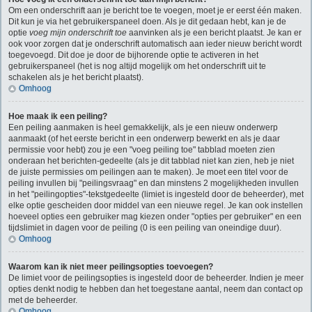
Om een onderschrift aan je bericht toe te voegen, moet je er eerst één maken.
Dit kun je via het gebruikerspaneel doen. Als je dit gedaan hebt, kan je de
optie
voeg mijn onderschrift toe
aanvinken als je een bericht plaatst. Je kan er
ook voor zorgen dat je onderschrift automatisch aan ieder nieuw bericht wordt
toegevoegd. Dit doe je door de bijhorende optie te activeren in het
gebruikerspaneel (het is nog altijd mogelijk om het onderschrift uit te
schakelen als je het bericht plaatst).
Omhoog
Hoe maak ik een peiling?
Een peiling aanmaken is heel gemakkelijk, als je een nieuw onderwerp
aanmaakt (of het eerste bericht in een onderwerp bewerkt en als je daar
permissie voor hebt) zou je een "voeg peiling toe" tabblad moeten zien
onderaan het berichten-gedeelte (als je dit tabblad niet kan zien, heb je niet
de juiste permissies om peilingen aan te maken). Je moet een titel voor de
peiling invullen bij "peilingsvraag" en dan minstens 2 mogelijkheden invullen
in het "peilingopties"-tekstgedeelte (limiet is ingesteld door de beheerder), met
elke optie gescheiden door middel van een nieuwe regel. Je kan ook instellen
hoeveel opties een gebruiker mag kiezen onder "opties per gebruiker" en een
tijdslimiet in dagen voor de peiling (0 is een peiling van oneindige duur).
Omhoog
Waarom kan ik niet meer peilingsopties toevoegen?
De limiet voor de peilingsopties is ingesteld door de beheerder. Indien je meer
opties denkt nodig te hebben dan het toegestane aantal, neem dan contact op
met de beheerder.
Omhoog