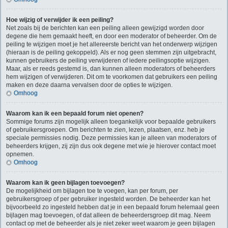
Hoe wijzig of verwijder ik een peiling?
Net zoals bij de berichten kan een peiling alleen gewijzigd worden door
degene die hem gemaakt heeft, en door een moderator of beheerder. Om de
peiling te wijzigen moet je het allereerste bericht van het onderwerp wijzigen
(hieraan is de peiling gekoppeld). Als er nog geen stemmen zijn uitgebracht,
kunnen gebruikers de peiling verwijderen of iedere peilingsoptie wijzigen.
Maar, als er reeds gestemd is, dan kunnen alleen moderators of beheerders
hem wijzigen of verwijderen. Dit om te voorkomen dat gebruikers een peiling
maken en deze daarna vervalsen door de opties te wijzigen.
Omhoog
Waarom kan ik een bepaald forum niet openen?
Sommige forums zijn mogelijk alleen toegankelijk voor bepaalde gebruikers
of gebruikersgroepen. Om berichten te zien, lezen, plaatsen, enz. heb je
speciale permissies nodig. Deze permissies kan je alleen van moderators of
beheerders krijgen, zij zijn dus ook degene met wie je hierover contact moet
opnemen.
Omhoog
Waarom kan ik geen bijlagen toevoegen?
De mogelijkheid om bijlagen toe te voegen, kan per forum, per
gebruikersgroep of per gebruiker ingesteld worden. De beheerder kan het
bijvoorbeeld zo ingesteld hebben dat je in een bepaald forum helemaal geen
bijlagen mag toevoegen, of dat alleen de beheerdersgroep dit mag. Neem
contact op met de beheerder als je niet zeker weet waarom je geen bijlagen