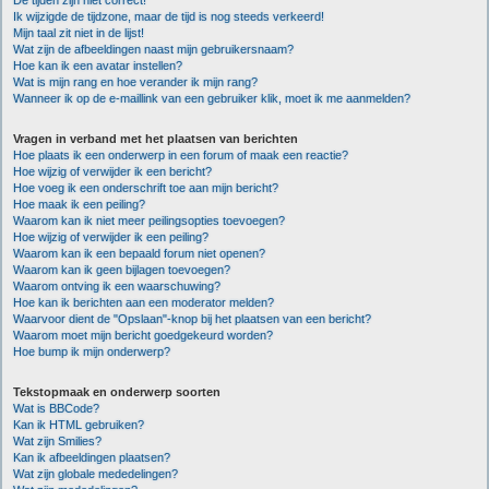
De tijden zijn niet correct!
Ik wijzigde de tijdzone, maar de tijd is nog steeds verkeerd!
Mijn taal zit niet in de lijst!
Wat zijn de afbeeldingen naast mijn gebruikersnaam?
Hoe kan ik een avatar instellen?
Wat is mijn rang en hoe verander ik mijn rang?
Wanneer ik op de e-maillink van een gebruiker klik, moet ik me aanmelden?
Vragen in verband met het plaatsen van berichten
Hoe plaats ik een onderwerp in een forum of maak een reactie?
Hoe wijzig of verwijder ik een bericht?
Hoe voeg ik een onderschrift toe aan mijn bericht?
Hoe maak ik een peiling?
Waarom kan ik niet meer peilingsopties toevoegen?
Hoe wijzig of verwijder ik een peiling?
Waarom kan ik een bepaald forum niet openen?
Waarom kan ik geen bijlagen toevoegen?
Waarom ontving ik een waarschuwing?
Hoe kan ik berichten aan een moderator melden?
Waarvoor dient de "Opslaan"-knop bij het plaatsen van een bericht?
Waarom moet mijn bericht goedgekeurd worden?
Hoe bump ik mijn onderwerp?
Tekstopmaak en onderwerp soorten
Wat is BBCode?
Kan ik HTML gebruiken?
Wat zijn Smilies?
Kan ik afbeeldingen plaatsen?
Wat zijn globale mededelingen?