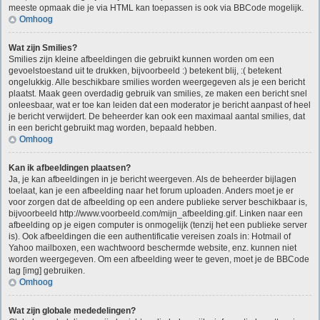
meeste opmaak die je via HTML kan toepassen is ook via BBCode mogelijk.
Omhoog
Wat zijn Smilies?
Smilies zijn kleine afbeeldingen die gebruikt kunnen worden om een
gevoelstoestand uit te drukken, bijvoorbeeld :) betekent blij, :( betekent
ongelukkig. Alle beschikbare smilies worden weergegeven als je een bericht
plaatst. Maak geen overdadig gebruik van smilies, ze maken een bericht snel
onleesbaar, wat er toe kan leiden dat een moderator je bericht aanpast of heel
je bericht verwijdert. De beheerder kan ook een maximaal aantal smilies, dat
in een bericht gebruikt mag worden, bepaald hebben.
Omhoog
Kan ik afbeeldingen plaatsen?
Ja, je kan afbeeldingen in je bericht weergeven. Als de beheerder bijlagen
toelaat, kan je een afbeelding naar het forum uploaden. Anders moet je er
voor zorgen dat de afbeelding op een andere publieke server beschikbaar is,
bijvoorbeeld http://www.voorbeeld.com/mijn_afbeelding.gif. Linken naar een
afbeelding op je eigen computer is onmogelijk (tenzij het een publieke server
is). Ook afbeeldingen die een authentificatie vereisen zoals in: Hotmail of
Yahoo mailboxen, een wachtwoord beschermde website, enz. kunnen niet
worden weergegeven. Om een afbeelding weer te geven, moet je de BBCode
tag [img] gebruiken.
Omhoog
Wat zijn globale mededelingen?