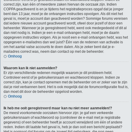
correct zijn, kan één of meerdere zaken hiervan de oorzaak zijn. Indien
COPPA geactiveerd is en je tijdens het registratieproces opgaf dat je jonger
bent dan 13 jaar, moet je de ontvangen instructies opvolgen. Als dit niet het
geval is, moet je account dan geactiveerd worden? Sommige forums vereisen
dat iedere nieuwe account geactiveerd wordt, ofwel door jezelf of door een
beheerder. Wanneer je je geregistreerd hebt, werd ook medegedeeld of dit al
dan niet nodig is. Indien je een e-mail ontvangen hebt, moet je de daarin
opgegeven instructies volgen. Als je nooit een e-mail ontvangen hebt, was het
opgegeven e-mailadres dan wel juist? Één van de redenen van activatie is
om het aantal valse accounts te doen dalen. Als je zeker bent dat je e-
mailadres correct was, neem dan contact op met de beheerder.
Omhoog
Waarom kan ik niet aanmelden?
Er zijn verschillende redenen mogelijk waarom je dit probleem hebt.
Controleer eerst of je gebruikersnaam en wachtwoord kloppen. Indien ze
correct zijn, kan je contact opnemen met de beheerder om er zeker van te zijn
dat je niet verbannen bent. Het is ook mogelijk dat de forumconfiguratie fout is,
dan moet dit door de beheerder opgelost worden.
Omhoog
Ik heb me ooit geregistreerd maar kan nu niet meer aanmelden!?
De meest voorkomende oorzaken hiervoor zijn: je gaf een verkeerde
gebruikersnaam of wachtwoord op (controleer de e-mail met je registratie
gegevens) of een beheerder heeft je account verwijderd om één of andere
reden. Indien dit laatste het geval is, heb je dan ooit een bericht geplaatst?
Het is normaal dat forums om de zoveel tijd gebruikers, die nog geen