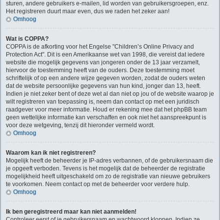
sturen, andere gebruikers e-mailen, lid worden van gebruikersgroepen, enz.
Het registreren duurt maar even, dus we raden het zeker aan!
Omhoog
Wat is COPPA?
COPPA is de afkorting voor het Engelse "Children’s Online Privacy and
Protection Act". Dit is een Amerikaanse wet van 1998, die vereist dat iedere
website die mogelijk gegevens van jongeren onder de 13 jaar verzamelt,
hiervoor de toestemming heeft van de ouders. Deze toestemming moet
schriftelijk of op een andere wijze gegeven worden, zodat de ouders weten
dat de website persoonlijke gegevens van hun kind, jonger dan 13, heeft.
Indien je niet zeker bent of deze wet al dan niet op jou of de website waarop je
wilt registreren van toepassing is, neem dan contact op met een juridisch
raadgever voor meer informatie. Houd er rekening mee dat het phpBB team
geen wettelijke informatie kan verschaffen en ook niet het aanspreekpunt is
voor deze wetgeving, tenzij dit hieronder vermeld wordt.
Omhoog
Waarom kan ik niet registreren?
Mogelijk heeft de beheerder je IP-adres verbannen, of de gebruikersnaam die
je opgeeft verboden. Tevens is het mogelijk dat de beheerder de registratie
mogelijkheid heeft uitgeschakeld om zo de registratie van nieuwe gebruikers
te voorkomen. Neem contact op met de beheerder voor verdere hulp.
Omhoog
Ik ben geregistreerd maar kan niet aanmelden!
Controleer eerst of je gebruikersnaam en wachtwoord kloppen. Indien ze