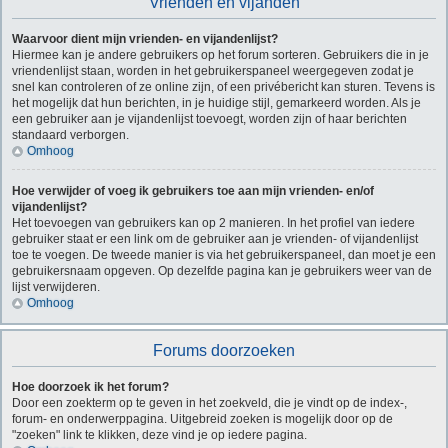
Vrienden en vijanden
Waarvoor dient mijn vrienden- en vijandenlijst?
Hiermee kan je andere gebruikers op het forum sorteren. Gebruikers die in je
vriendenlijst staan, worden in het gebruikerspaneel weergegeven zodat je
snel kan controleren of ze online zijn, of een privébericht kan sturen. Tevens is
het mogelijk dat hun berichten, in je huidige stijl, gemarkeerd worden. Als je
een gebruiker aan je vijandenlijst toevoegt, worden zijn of haar berichten
standaard verborgen.
Omhoog
Hoe verwijder of voeg ik gebruikers toe aan mijn vrienden- en/of
vijandenlijst?
Het toevoegen van gebruikers kan op 2 manieren. In het profiel van iedere
gebruiker staat er een link om de gebruiker aan je vrienden- of vijandenlijst
toe te voegen. De tweede manier is via het gebruikerspaneel, dan moet je een
gebruikersnaam opgeven. Op dezelfde pagina kan je gebruikers weer van de
lijst verwijderen.
Omhoog
Forums doorzoeken
Hoe doorzoek ik het forum?
Door een zoekterm op te geven in het zoekveld, die je vindt op de index-,
forum- en onderwerppagina. Uitgebreid zoeken is mogelijk door op de
"zoeken" link te klikken, deze vind je op iedere pagina.