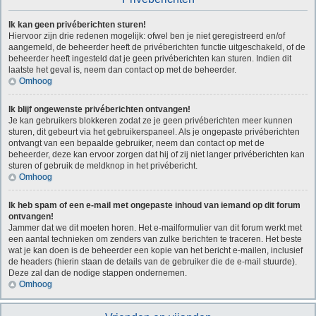
Ik kan geen privéberichten sturen!
Hiervoor zijn drie redenen mogelijk: ofwel ben je niet geregistreerd en/of
aangemeld, de beheerder heeft de privéberichten functie uitgeschakeld, of de
beheerder heeft ingesteld dat je geen privéberichten kan sturen. Indien dit
laatste het geval is, neem dan contact op met de beheerder.
Omhoog
Ik blijf ongewenste privéberichten ontvangen!
Je kan gebruikers blokkeren zodat ze je geen privéberichten meer kunnen
sturen, dit gebeurt via het gebruikerspaneel. Als je ongepaste privéberichten
ontvangt van een bepaalde gebruiker, neem dan contact op met de
beheerder, deze kan ervoor zorgen dat hij of zij niet langer privéberichten kan
sturen of gebruik de meldknop in het privébericht.
Omhoog
Ik heb spam of een e-mail met ongepaste inhoud van iemand op dit forum
ontvangen!
Jammer dat we dit moeten horen. Het e-mailformulier van dit forum werkt met
een aantal technieken om zenders van zulke berichten te traceren. Het beste
wat je kan doen is de beheerder een kopie van het bericht e-mailen, inclusief
de headers (hierin staan de details van de gebruiker die de e-mail stuurde).
Deze zal dan de nodige stappen ondernemen.
Omhoog