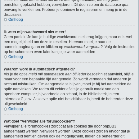
berichten geplaatst hebben, verwijderen. Dit doen ze om de database qua
omvang te verkleinen. Probeer je opnieuw te registreren en meng je in de
discussies.
Omhoog
Ik weet mijn wachtwoord niet meer!
Geen paniek! Je kan je huidige wachtwoord niet terug krijgen, maar er is wel
een mogelijkheid om deze te resetten. Hiervoor moet je naar de
aanmeldpagina gaan en klikken op
wachtwoord vergeten?
. Volg de instructies
op het scherm en even later kan je je weer aanmelden.
Omhoog
Waarom word ik automatisch afgemeld?
Als je de optie
meld mij automatisch aan bij ieder bezoek
niet aanvinkt, blijf je
maar voor een bepaalde tijd aangemeld. Zo wordt vermeden dat anderen je
account misbruiken. Om aangemeld te blijven, moet je bij het aanmelden de
optie aanvinken. We raden dit echter af als je gebruik maakt van een
openbare computer, bijvoorbeeld op school, in de bibliotheek, in een
internetcafé, enz. Als deze optie niet beschikbaar is, heeft de beheerder deze
uitgeschakeld.
Omhoog
Wat doet "verwijder alle forumcookies"?
Verwijder alle forumcookies zorgt dat alle cookies die door phpBB3
aangemaakt werden, verwijdert worden. Deze cookies zorgen ervoor dat je
aangemeld bent en geven ook de mogelijkheid, indien de beheerder dit