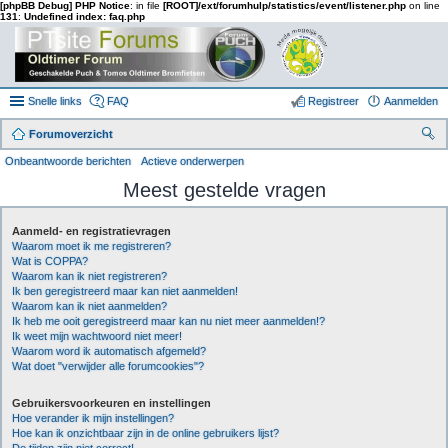
[phpBB Debug] PHP Notice
: in file
[ROOT]/ext/forumhulp/statistics/event/listener.php
on line
131
:
Undefined index: faq.php
Snelle links
FAQ
Registreer
Aanmelden
Forumoverzicht
oe
Onbeantwoorde berichten
Actieve onderwerpen
k
Meest gestelde vragen
Aanmeld- en registratievragen
Waarom moet ik me registreren?
Wat is COPPA?
Waarom kan ik niet registreren?
Ik ben geregistreerd maar kan niet aanmelden!
Waarom kan ik niet aanmelden?
Ik heb me ooit geregistreerd maar kan nu niet meer aanmelden!?
Ik weet mijn wachtwoord niet meer!
Waarom word ik automatisch afgemeld?
Wat doet "verwijder alle forumcookies"?
Gebruikersvoorkeuren en instellingen
Hoe verander ik mijn instellingen?
Hoe kan ik onzichtbaar zijn in de online gebruikers lijst?