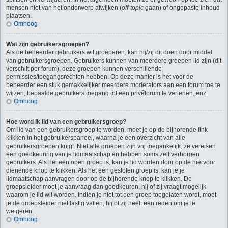
mensen niet van het onderwerp afwijken (
off-topic
gaan) of ongepaste inhoud
plaatsen.
Omhoog
Wat zijn gebruikersgroepen?
Als de beheerder gebruikers wil groeperen, kan hij/zij dit doen door middel
van gebruikersgroepen. Gebruikers kunnen van meerdere groepen lid zijn (dit
verschilt per forum), deze groepen kunnen verschillende
permissies/toegangsrechten hebben. Op deze manier is het voor de
beheerder een stuk gemakkelijker meerdere moderators aan een forum toe te
wijzen, bepaalde gebruikers toegang tot een privéforum te verlenen, enz.
Omhoog
Hoe word ik lid van een gebruikersgroep?
Om lid van een gebruikersgroep te worden, moet je op de bijhorende link
klikken in het gebruikerspaneel, waarna je een overzicht van alle
gebruikersgroepen krijgt. Niet alle groepen zijn vrij toegankelijk, ze vereisen
een goedkeuring van je lidmaatschap en hebben soms zelf verborgen
gebruikers. Als het een open groep is, kan je lid worden door op de hiervoor
dienende knop te klikken. Als het een gesloten groep is, kan je je
lidmaatschap aanvragen door op de bijhorende knop te klikken. De
groepsleider moet je aanvraag dan goedkeuren, hij of zij vraagt mogelijk
waarom je lid wil worden. Indien je niet tot een groep toegelaten wordt, moet
je de groepsleider niet lastig vallen, hij of zij heeft een reden om je te
weigeren.
Omhoog