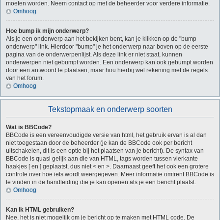
moeten worden. Neem contact op met de beheerder voor verdere informatie.
Omhoog
Hoe bump ik mijn onderwerp?
Als je een onderwerp aan het bekijken bent, kan je klikken op de "bump
onderwerp" link. Hierdoor "bump" je het onderwerp naar boven op de eerste
pagina van de onderwerpenlijst. Als deze link er niet staat, kunnen
onderwerpen niet gebumpt worden. Een onderwerp kan ook gebumpt worden
door een antwoord te plaatsen, maar hou hierbij wel rekening met de regels
van het forum.
Omhoog
Tekstopmaak en onderwerp soorten
Wat is BBCode?
BBCode is een vereenvoudigde versie van html, het gebruik ervan is al dan
niet toegestaan door de beheerder (je kan de BBCode ook per bericht
uitschakelen, dit is een optie bij het plaatsen van je bericht). De syntax van
BBCode is quasi gelijk aan die van HTML, tags worden tussen vierkante
haakjes [ en ] geplaatst, dus niet < en >. Daarnaast geeft het ook een grotere
controle over hoe iets wordt weergegeven. Meer informatie omtrent BBCode is
te vinden in de handleiding die je kan openen als je een bericht plaatst.
Omhoog
Kan ik HTML gebruiken?
Nee, het is niet mogelijk om je bericht op te maken met HTML code. De