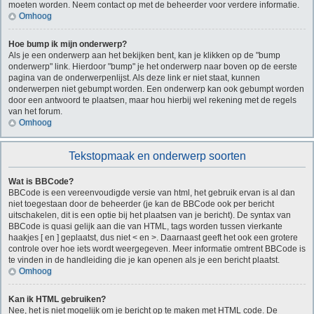
moeten worden. Neem contact op met de beheerder voor verdere informatie.
Omhoog
Hoe bump ik mijn onderwerp?
Als je een onderwerp aan het bekijken bent, kan je klikken op de "bump
onderwerp" link. Hierdoor "bump" je het onderwerp naar boven op de eerste
pagina van de onderwerpenlijst. Als deze link er niet staat, kunnen
onderwerpen niet gebumpt worden. Een onderwerp kan ook gebumpt worden
door een antwoord te plaatsen, maar hou hierbij wel rekening met de regels
van het forum.
Omhoog
Tekstopmaak en onderwerp soorten
Wat is BBCode?
BBCode is een vereenvoudigde versie van html, het gebruik ervan is al dan
niet toegestaan door de beheerder (je kan de BBCode ook per bericht
uitschakelen, dit is een optie bij het plaatsen van je bericht). De syntax van
BBCode is quasi gelijk aan die van HTML, tags worden tussen vierkante
haakjes [ en ] geplaatst, dus niet < en >. Daarnaast geeft het ook een grotere
controle over hoe iets wordt weergegeven. Meer informatie omtrent BBCode is
te vinden in de handleiding die je kan openen als je een bericht plaatst.
Omhoog
Kan ik HTML gebruiken?
Nee, het is niet mogelijk om je bericht op te maken met HTML code. De