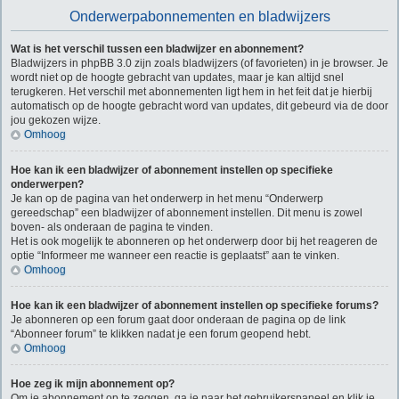
Onderwerpabonnementen en bladwijzers
Wat is het verschil tussen een bladwijzer en abonnement?
Bladwijzers in phpBB 3.0 zijn zoals bladwijzers (of favorieten) in je browser. Je
wordt niet op de hoogte gebracht van updates, maar je kan altijd snel
terugkeren. Het verschil met abonnementen ligt hem in het feit dat je hierbij
automatisch op de hoogte gebracht word van updates, dit gebeurd via de door
jou gekozen wijze.
Omhoog
Hoe kan ik een bladwijzer of abonnement instellen op specifieke
onderwerpen?
Je kan op de pagina van het onderwerp in het menu “Onderwerp
gereedschap” een bladwijzer of abonnement instellen. Dit menu is zowel
boven- als onderaan de pagina te vinden.
Het is ook mogelijk te abonneren op het onderwerp door bij het reageren de
optie “Informeer me wanneer een reactie is geplaatst” aan te vinken.
Omhoog
Hoe kan ik een bladwijzer of abonnement instellen op specifieke forums?
Je abonneren op een forum gaat door onderaan de pagina op de link
“Abonneer forum” te klikken nadat je een forum geopend hebt.
Omhoog
Hoe zeg ik mijn abonnement op?
Om je abonnement op te zeggen, ga je naar het gebruikerspaneel en klik je