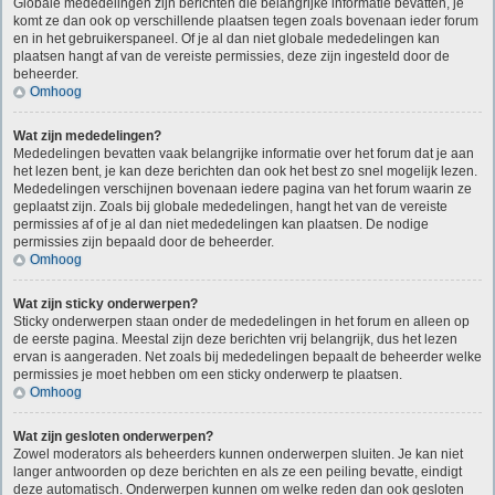
Globale mededelingen zijn berichten die belangrijke informatie bevatten, je
komt ze dan ook op verschillende plaatsen tegen zoals bovenaan ieder forum
en in het gebruikerspaneel. Of je al dan niet globale mededelingen kan
plaatsen hangt af van de vereiste permissies, deze zijn ingesteld door de
beheerder.
Omhoog
Wat zijn mededelingen?
Mededelingen bevatten vaak belangrijke informatie over het forum dat je aan
het lezen bent, je kan deze berichten dan ook het best zo snel mogelijk lezen.
Mededelingen verschijnen bovenaan iedere pagina van het forum waarin ze
geplaatst zijn. Zoals bij globale mededelingen, hangt het van de vereiste
permissies af of je al dan niet mededelingen kan plaatsen. De nodige
permissies zijn bepaald door de beheerder.
Omhoog
Wat zijn sticky onderwerpen?
Sticky onderwerpen staan onder de mededelingen in het forum en alleen op
de eerste pagina. Meestal zijn deze berichten vrij belangrijk, dus het lezen
ervan is aangeraden. Net zoals bij mededelingen bepaalt de beheerder welke
permissies je moet hebben om een sticky onderwerp te plaatsen.
Omhoog
Wat zijn gesloten onderwerpen?
Zowel moderators als beheerders kunnen onderwerpen sluiten. Je kan niet
langer antwoorden op deze berichten en als ze een peiling bevatte, eindigt
deze automatisch. Onderwerpen kunnen om welke reden dan ook gesloten