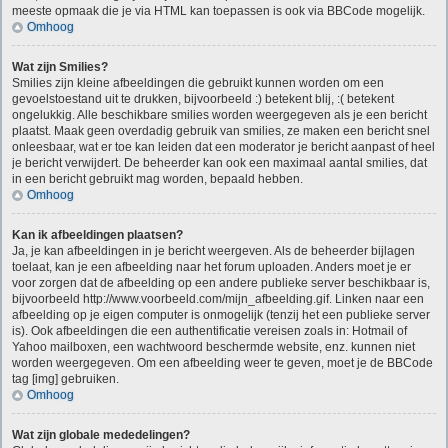
meeste opmaak die je via HTML kan toepassen is ook via BBCode mogelijk.
Omhoog
Wat zijn Smilies?
Smilies zijn kleine afbeeldingen die gebruikt kunnen worden om een
gevoelstoestand uit te drukken, bijvoorbeeld :) betekent blij, :( betekent
ongelukkig. Alle beschikbare smilies worden weergegeven als je een bericht
plaatst. Maak geen overdadig gebruik van smilies, ze maken een bericht snel
onleesbaar, wat er toe kan leiden dat een moderator je bericht aanpast of heel
je bericht verwijdert. De beheerder kan ook een maximaal aantal smilies, dat
in een bericht gebruikt mag worden, bepaald hebben.
Omhoog
Kan ik afbeeldingen plaatsen?
Ja, je kan afbeeldingen in je bericht weergeven. Als de beheerder bijlagen
toelaat, kan je een afbeelding naar het forum uploaden. Anders moet je er
voor zorgen dat de afbeelding op een andere publieke server beschikbaar is,
bijvoorbeeld http://www.voorbeeld.com/mijn_afbeelding.gif. Linken naar een
afbeelding op je eigen computer is onmogelijk (tenzij het een publieke server
is). Ook afbeeldingen die een authentificatie vereisen zoals in: Hotmail of
Yahoo mailboxen, een wachtwoord beschermde website, enz. kunnen niet
worden weergegeven. Om een afbeelding weer te geven, moet je de BBCode
tag [img] gebruiken.
Omhoog
Wat zijn globale mededelingen?