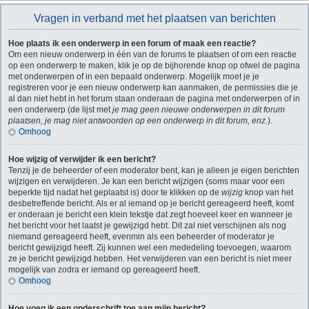
Vragen in verband met het plaatsen van berichten
Hoe plaats ik een onderwerp in een forum of maak een reactie?
Om een nieuw onderwerp in één van de forums te plaatsen of om een reactie
op een onderwerp te maken, klik je op de bijhorende knop op ofwel de pagina
met onderwerpen of in een bepaald onderwerp. Mogelijk moet je je
registreren voor je een nieuw onderwerp kan aanmaken, de permissies die je
al dan niet hebt in het forum staan onderaan de pagina met onderwerpen of in
een onderwerp (de lijst met
je mag geen nieuwe onderwerpen in dit forum
plaatsen, je mag niet antwoorden op een onderwerp in dit forum, enz.
).
Omhoog
Hoe wijzig of verwijder ik een bericht?
Tenzij je de beheerder of een moderator bent, kan je alleen je eigen berichten
wijzigen en verwijderen. Je kan een bericht wijzigen (soms maar voor een
beperkte tijd nadat het geplaatst is) door te klikken op de
wijzig
knop van het
desbetreffende bericht. Als er al iemand op je bericht gereageerd heeft, komt
er onderaan je bericht een klein tekstje dat zegt hoeveel keer en wanneer je
het bericht voor het laatst je gewijzigd hebt. Dit zal niet verschijnen als nog
niemand gereageerd heeft, evenmin als een beheerder of moderator je
bericht gewijzigd heeft. Zij kunnen wel een mededeling toevoegen, waarom
ze je bericht gewijzigd hebben. Het verwijderen van een bericht is niet meer
mogelijk van zodra er iemand op gereageerd heeft.
Omhoog
Hoe voeg ik een onderschrift toe aan mijn bericht?