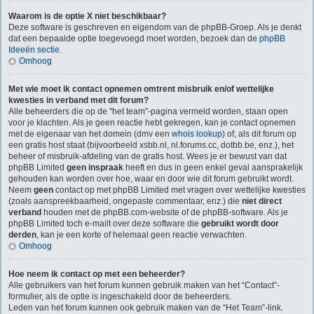
Waarom is de optie X niet beschikbaar?
Deze software is geschreven en eigendom van de phpBB-Groep. Als je denkt
dat een bepaalde optie toegevoegd moet worden, bezoek dan de
phpBB
Ideeën sectie
.
Omhoog
Met wie moet ik contact opnemen omtrent misbruik en/of wettelijke
kwesties in verband met dit forum?
Alle beheerders die op de "het team"-pagina vermeld worden, staan open
voor je klachten. Als je geen reactie hebt gekregen, kan je contact opnemen
met de eigenaar van het domein (dmv een
whois lookup
) of, als dit forum op
een gratis host staat (bijvoorbeeld xsbb.nl, nl.forums.cc, dotbb.be, enz.), het
beheer of misbruik-afdeling van de gratis host. Wees je er bewust van dat
phpBB Limited
geen inspraak
heeft en dus in geen enkel geval aansprakelijk
gehouden kan worden over hoe, waar en door wie dit forum gebruikt wordt.
Neem
geen
contact op met phpBB Limited met vragen over wettelijke kwesties
(zoals aanspreekbaarheid, ongepaste commentaar, enz.) die
niet direct
verband
houden met de phpBB.com-website of de phpBB-software. Als je
phpBB Limited toch e-mailt over deze software die
gebruikt wordt door
derden
, kan je een korte of helemaal geen reactie verwachten.
Omhoog
Hoe neem ik contact op met een beheerder?
Alle gebruikers van het forum kunnen gebruik maken van het “Contact”-
formulier, als de optie is ingeschakeld door de beheerders.
Leden van het forum kunnen ook gebruik maken van de “Het Team”-link.