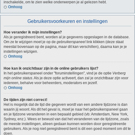
inschakelde, om te zien welke onderwerpen je al gelezen hebt.
Omhoog
Gebruikersvoorkeuren en instellingen
Hoe verander ik mijn instellingen?
Als je geregistreerd bent, worden al je gegevens opgeslagen in de database.
Om ze te wijzigen moet je op de
gebruikerspaneel
link klikken (deze staat
meestal bovenaan op de pagina, maar dit kan verschillen), daarna kan je je
instellingen wijzigen.
Omhoog
Hoe kan ik onzichtbaar zijn in de online gebruikers lijst?
In het gebruikerspaneel onder "foruminstellingen", vind je de optie
Verberg
mijn online status
. Als je deze optie activeert, dan zal je onzichtbaar zijn voor
iedereen, behalve voor beheerders, moderators en jezelf.
Omhoog
De tijden zijn niet correct!
Het is mogelijk dat de tijd die gegeven wordt van een andere tijdzone is dan
waarin jij woont. Als dit het geval is, moet je naar het gebruikerspaneel gaan
en je tijdzone veranderen in een bepaald gebied (vb: Amsterdam, New York,
Sydney, enz.). Wees er bewust van dat het veranderen van de tijdzone, zoals
de meeste instellingen, alleen gedaan kunnen worden door geregistreerde
gebruikers. Als je nog niet geregistreerd bent is dit een goed moment om dit te
doen.