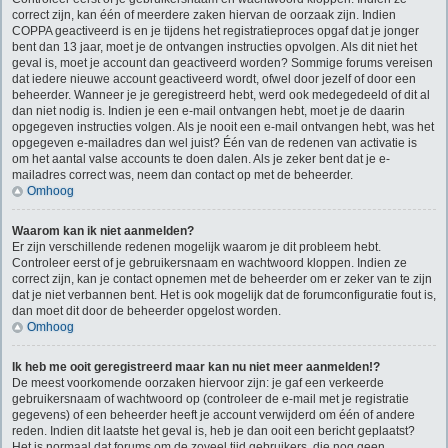
correct zijn, kan één of meerdere zaken hiervan de oorzaak zijn. Indien
COPPA geactiveerd is en je tijdens het registratieproces opgaf dat je jonger
bent dan 13 jaar, moet je de ontvangen instructies opvolgen. Als dit niet het
geval is, moet je account dan geactiveerd worden? Sommige forums vereisen
dat iedere nieuwe account geactiveerd wordt, ofwel door jezelf of door een
beheerder. Wanneer je je geregistreerd hebt, werd ook medegedeeld of dit al
dan niet nodig is. Indien je een e-mail ontvangen hebt, moet je de daarin
opgegeven instructies volgen. Als je nooit een e-mail ontvangen hebt, was het
opgegeven e-mailadres dan wel juist? Één van de redenen van activatie is
om het aantal valse accounts te doen dalen. Als je zeker bent dat je e-
mailadres correct was, neem dan contact op met de beheerder.
Omhoog
Waarom kan ik niet aanmelden?
Er zijn verschillende redenen mogelijk waarom je dit probleem hebt.
Controleer eerst of je gebruikersnaam en wachtwoord kloppen. Indien ze
correct zijn, kan je contact opnemen met de beheerder om er zeker van te zijn
dat je niet verbannen bent. Het is ook mogelijk dat de forumconfiguratie fout is,
dan moet dit door de beheerder opgelost worden.
Omhoog
Ik heb me ooit geregistreerd maar kan nu niet meer aanmelden!?
De meest voorkomende oorzaken hiervoor zijn: je gaf een verkeerde
gebruikersnaam of wachtwoord op (controleer de e-mail met je registratie
gegevens) of een beheerder heeft je account verwijderd om één of andere
reden. Indien dit laatste het geval is, heb je dan ooit een bericht geplaatst?
Het is normaal dat forums om de zoveel tijd gebruikers, die nog geen