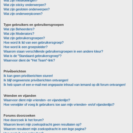
Wat zijn mededelingen?
Wat zijn sticky onderwerpen?
Wat zijn gesloten onderwerpen?
Wat zijn onderwerpiconen?
Type gebruikers en gebruikersgroepen
Wat zijn Beheerders?
Wat zijn Moderators?
Wat zijn gebruikersgroepen?
Hoe word ik lid van een gebruikersgroep?
Hoe word ik een groepsleider?
Waarom staan verschillende gebruikersgroepen in een andere kleur?
Wat is de "Standaard gebruikersgroep"?
Waarvoor dient de "Het Team"-link?
Privéberichten
Ik kan geen privéberichten sturen!
Ik blijf ongewenste privéberichten ontvangen!
Ik heb spam of een e-mail met ongepaste inhoud van iemand op dit forum ontvangen!
Vrienden en vijanden
Waarvoor dient mijn vrienden- en vijandenlijst?
Hoe verwijder of voeg ik gebruikers toe aan mijn vrienden- en/of vijandenlijst?
Forums doorzoeken
Hoe doorzoek ik het forum?
Waarom levert mijn zoekopdracht geen resultaten op?
Waarom resulteert mijn zoekopdracht in een lege pagina?