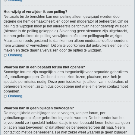
Hoe wijzig of verwijder ik een peiling?
Net zoals bij de berichten kan een peiling alleen gewijzigd worden door
degene die hem gemaakt heeft, en door een moderator of beheerder. Om de
peiling te wijzigen moet je het allereerste bericht van het onderwerp wijzigen
(hieraan is de peiling gekoppeld). Als er nog geen stemmen zijn uitgebracht,
kunnen gebruikers de peiling verwijderen of iedere peilingsoptie wijzigen.
Maar, als er reeds gestemd is, dan kunnen alleen moderators of beheerders
hem wijzigen of verwijderen. Dit om te voorkomen dat gebruikers een peiling
maken en deze daarna vervalsen door de opties te wijzigen.
Omhoog
Waarom kan ik een bepaald forum niet openen?
Sommige forums zijn mogelijk alleen toegankelijk voor bepaalde gebruikers
of gebruikersgroepen. Om berichten te zien, lezen, plaatsen, enz. heb je
speciale permissies nodig. Deze permissies kan je alleen van moderators of
beheerders krijgen, zij zijn dus ook degene met wie je hierover contact moet
opnemen.
Omhoog
Waarom kan ik geen bijlagen toevoegen?
De mogelijkheid om bijlagen toe te voegen, kan per forum, per
gebruikersgroep of per gebruiker ingesteld worden. De beheerder kan het
bijvoorbeeld zo ingesteld hebben dat je in een bepaald forum helemaal geen
bijlagen mag toevoegen, of dat alleen de beheerdersgroep dit mag. Neem
contact op met de beheerder als je niet zeker weet waarom je geen bijlagen