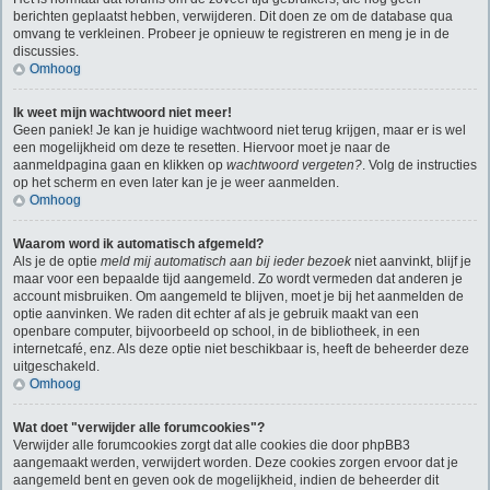
berichten geplaatst hebben, verwijderen. Dit doen ze om de database qua
omvang te verkleinen. Probeer je opnieuw te registreren en meng je in de
discussies.
Omhoog
Ik weet mijn wachtwoord niet meer!
Geen paniek! Je kan je huidige wachtwoord niet terug krijgen, maar er is wel
een mogelijkheid om deze te resetten. Hiervoor moet je naar de
aanmeldpagina gaan en klikken op
wachtwoord vergeten?
. Volg de instructies
op het scherm en even later kan je je weer aanmelden.
Omhoog
Waarom word ik automatisch afgemeld?
Als je de optie
meld mij automatisch aan bij ieder bezoek
niet aanvinkt, blijf je
maar voor een bepaalde tijd aangemeld. Zo wordt vermeden dat anderen je
account misbruiken. Om aangemeld te blijven, moet je bij het aanmelden de
optie aanvinken. We raden dit echter af als je gebruik maakt van een
openbare computer, bijvoorbeeld op school, in de bibliotheek, in een
internetcafé, enz. Als deze optie niet beschikbaar is, heeft de beheerder deze
uitgeschakeld.
Omhoog
Wat doet "verwijder alle forumcookies"?
Verwijder alle forumcookies zorgt dat alle cookies die door phpBB3
aangemaakt werden, verwijdert worden. Deze cookies zorgen ervoor dat je
aangemeld bent en geven ook de mogelijkheid, indien de beheerder dit