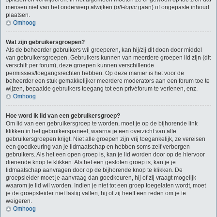
mensen niet van het onderwerp afwijken (
off-topic
gaan) of ongepaste inhoud
plaatsen.
Omhoog
Wat zijn gebruikersgroepen?
Als de beheerder gebruikers wil groeperen, kan hij/zij dit doen door middel
van gebruikersgroepen. Gebruikers kunnen van meerdere groepen lid zijn (dit
verschilt per forum), deze groepen kunnen verschillende
permissies/toegangsrechten hebben. Op deze manier is het voor de
beheerder een stuk gemakkelijker meerdere moderators aan een forum toe te
wijzen, bepaalde gebruikers toegang tot een privéforum te verlenen, enz.
Omhoog
Hoe word ik lid van een gebruikersgroep?
Om lid van een gebruikersgroep te worden, moet je op de bijhorende link
klikken in het gebruikerspaneel, waarna je een overzicht van alle
gebruikersgroepen krijgt. Niet alle groepen zijn vrij toegankelijk, ze vereisen
een goedkeuring van je lidmaatschap en hebben soms zelf verborgen
gebruikers. Als het een open groep is, kan je lid worden door op de hiervoor
dienende knop te klikken. Als het een gesloten groep is, kan je je
lidmaatschap aanvragen door op de bijhorende knop te klikken. De
groepsleider moet je aanvraag dan goedkeuren, hij of zij vraagt mogelijk
waarom je lid wil worden. Indien je niet tot een groep toegelaten wordt, moet
je de groepsleider niet lastig vallen, hij of zij heeft een reden om je te
weigeren.
Omhoog