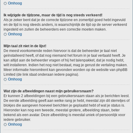
Omhoog
Ik wijzigde de tijdzone, maar de tijd is nog steeds verkeerd!
Als je zeker bent dat je de correcte tijdzone en zomertijd goed hebt ingevuld
en de tijd is nog steeds anders, is waarschijnlijk de tijd op de server verkeerd
ingesteld en zullen de beheerders een correctie moeten maken.
Omhoog
Mijn taal zit niet in de lijst!
De meest voorkomende reden hiervoor is dat de beheerder je taal niet
geïnstalleerd heeft, of dat nog niemand het forum in je taal vertaald heeft. Je
kan altijd aan de beheerder vragen of hij het talenpakket, dat je nodig hebt,
wilt installeren. Indien het nog niet bestaat, mag je gerust de vertaling maken.
Meer informatie hieromtrent kan gevonden worden op de website van phpBB
Limited (de link staat onderaan iedere pagina).
Omhoog
Wat zijn de afbeeldingen naast mijn gebruikersnaam?
Er kunnen 2 afbeeldingen bij een gebruikersnaam staan als je berichten leest.
De eerste afbeelding geeft aan welke rang je hebt, meestal zijn dit sterretjes of
blokjes die aangeven hoeveel berichten je geplaatst hebt of wat je status is.
Hieronder kan nog een tweede, meestal grotere, afbeelding staan, beter
bekend als een avatar. Deze afbeelding is meestal uniek of persoonlijk voor
iedere gebruiker.
Omhoog