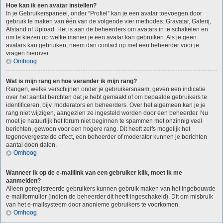
Hoe kan ik een avatar instellen?
In je Gebruikerspaneel, onder “Profiel” kan je een avatar toevoegen door
gebruik te maken van één van de volgende vier methodes: Gravatar, Galerij,
Afstand of Upload. Het is aan de beheerders om avatars in te schakelen en
om te kiezen op welke manier je een avatar kan gebruiken. Als je geen
avatars kan gebruiken, neem dan contact op met een beheerder voor je
vragen hierover.
Omhoog
Wat is mijn rang en hoe verander ik mijn rang?
Rangen, welke verschijnen onder je gebruikersnaam, geven een indicatie
over het aantal berchten dat je hebt gemaakt of om bepaalde gebruikers te
identificeren, bijv. moderators en beheerders. Over het algemeen kan je je
rang niet wijzigen, aangezien ze ingesteld worden door een beheerder. Nu
moet je natuurlijk het forum niet beginnen te spammen met onzinnig veel
berichten, gewoon voor een hogere rang. Dit heeft zelfs mogelijk het
tegenovergestelde effect, een beheerder of moderator kunnen je berichten
aantal doen dalen.
Omhoog
Wanneer ik op de e-maillink van een gebruiker klik, moet ik me
aanmelden?
Alleen geregistreerde gebruikers kunnen gebruik maken van het ingebouwde
e-mailformulier (indien de beheerder dit heeft ingeschakeld). Dit om misbruik
van het e-mailsysteem door anonieme gebruikers te voorkomen.
Omhoog