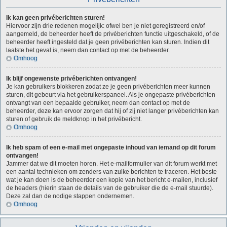
Ik kan geen privéberichten sturen!
Hiervoor zijn drie redenen mogelijk: ofwel ben je niet geregistreerd en/of
aangemeld, de beheerder heeft de privéberichten functie uitgeschakeld, of de
beheerder heeft ingesteld dat je geen privéberichten kan sturen. Indien dit
laatste het geval is, neem dan contact op met de beheerder.
Omhoog
Ik blijf ongewenste privéberichten ontvangen!
Je kan gebruikers blokkeren zodat ze je geen privéberichten meer kunnen
sturen, dit gebeurt via het gebruikerspaneel. Als je ongepaste privéberichten
ontvangt van een bepaalde gebruiker, neem dan contact op met de
beheerder, deze kan ervoor zorgen dat hij of zij niet langer privéberichten kan
sturen of gebruik de meldknop in het privébericht.
Omhoog
Ik heb spam of een e-mail met ongepaste inhoud van iemand op dit forum
ontvangen!
Jammer dat we dit moeten horen. Het e-mailformulier van dit forum werkt met
een aantal technieken om zenders van zulke berichten te traceren. Het beste
wat je kan doen is de beheerder een kopie van het bericht e-mailen, inclusief
de headers (hierin staan de details van de gebruiker die de e-mail stuurde).
Deze zal dan de nodige stappen ondernemen.
Omhoog