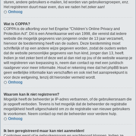
sturen, andere gebruikers e-mailen, lid worden van gebruikersgroepen, enz.
Het registreren duurt maar even, dus we raden het zeker aan!
Omhoog
Wat is COPPA?
COPPA is de afkorting voor het Engelse "Children’s Online Privacy and
Protection Act". Dit is een Amerikaanse wet van 1998, die vereist dat iedere
website die mogelijk gegevens van jongeren onder de 13 jaar verzamelt,
hiervoor de toestemming heeft van de ouders. Deze toestemming moet
schriftelijk of op een andere wijze gegeven worden, zodat de ouders weten
dat de website persoonlijke gegevens van hun kind, jonger dan 13, heeft.
Indien je niet zeker bent of deze wet al dan niet op jou of de website waarop je
wilt registreren van toepassing is, neem dan contact op met een juridisch
raadgever voor meer informatie. Houd er rekening mee dat het phpBB team
geen wettelijke informatie kan verschaffen en ook niet het aanspreekpunt is
voor deze wetgeving, tenzij dit hieronder vermeld wordt.
Omhoog
Waarom kan ik niet registreren?
Mogelijk heeft de beheerder je IP-adres verbannen, of de gebruikersnaam die
je opgeeft verboden. Tevens is het mogelijk dat de beheerder de registratie
mogelijkheid heeft uitgeschakeld om zo de registratie van nieuwe gebruikers
te voorkomen. Neem contact op met de beheerder voor verdere hulp.
Omhoog
Ik ben geregistreerd maar kan niet aanmelden!
Controleer eerst of je gebruikersnaam en wachtwoord kloppen. Indien ze