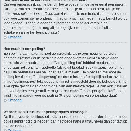
Om een onderschrift aan je bericht toe te voegen, moet je er eerst één maken.
Dit kun je via het gebruikerspaneel doen. Als je dit gedaan hebt, kan je de
optie
voeg mijn onderschrift toe
aanvinken als je een bericht plaatst. Je kan er
ook voor zorgen dat je onderschrift automatisch aan ieder nieuw bericht wordt
toegevoegd. Dit doe je door de bijhorende optie te activeren in het
gebruikerspaneel (het is nog altijd mogelijk om het onderschrift uit te
schakelen als je het bericht plaatst).
Omhoog
Hoe maak ik een peiling?
Een peiling aanmaken is heel gemakkelijk, als je een nieuw onderwerp
aanmaakt (of het eerste bericht in een onderwerp bewerkt en als je daar
permissie voor hebt) zou je een "voeg peiling toe" tabblad moeten zien
onderaan het berichten-gedeelte (als je dit tabblad niet kan zien, heb je niet
de juiste permissies om peilingen aan te maken). Je moet een titel voor de
peiling invullen bij "peilingsvraag" en dan minstens 2 mogelijkheden invullen
in het "peilingopties"-tekstgedeelte (limiet is ingesteld door de beheerder), met
elke optie gescheiden door middel van een nieuwe regel. Je kan ook instellen
hoeveel opties een gebruiker mag kiezen onder "opties per gebruiker" en een
tijdslimiet in dagen voor de peiling (0 is een peiling van oneindige duur).
Omhoog
Waarom kan ik niet meer peilingsopties toevoegen?
De limiet voor de peilingsopties is ingesteld door de beheerder. Indien je meer
opties denkt nodig te hebben dan het toegestane aantal, neem dan contact op
met de beheerder.
Omhoog