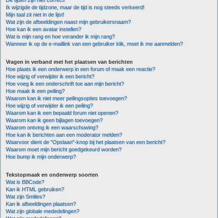
De tijden zijn niet correct!
Ik wijzigde de tijdzone, maar de tijd is nog steeds verkeerd!
Mijn taal zit niet in de lijst!
Wat zijn de afbeeldingen naast mijn gebruikersnaam?
Hoe kan ik een avatar instellen?
Wat is mijn rang en hoe verander ik mijn rang?
Wanneer ik op de e-maillink van een gebruiker klik, moet ik me aanmelden?
Vragen in verband met het plaatsen van berichten
Hoe plaats ik een onderwerp in een forum of maak een reactie?
Hoe wijzig of verwijder ik een bericht?
Hoe voeg ik een onderschrift toe aan mijn bericht?
Hoe maak ik een peiling?
Waarom kan ik niet meer peilingsopties toevoegen?
Hoe wijzig of verwijder ik een peiling?
Waarom kan ik een bepaald forum niet openen?
Waarom kan ik geen bijlagen toevoegen?
Waarom ontving ik een waarschuwing?
Hoe kan ik berichten aan een moderator melden?
Waarvoor dient de "Opslaan"-knop bij het plaatsen van een bericht?
Waarom moet mijn bericht goedgekeurd worden?
Hoe bump ik mijn onderwerp?
Tekstopmaak en onderwerp soorten
Wat is BBCode?
Kan ik HTML gebruiken?
Wat zijn Smilies?
Kan ik afbeeldingen plaatsen?
Wat zijn globale mededelingen?