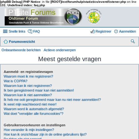
[phpBB Debug] PHP Notice
: in file
[ROOT]/ext/forumhulp/statistics/event/listener.php
on line
131
:
Undefined index: faq.php
Snelle links
FAQ
Registreer
Aanmelden
Forumoverzicht
oe
Onbeantwoorde berichten
Actieve onderwerpen
k
Meest gestelde vragen
Aanmeld- en registratievragen
Waarom moet ik me registreren?
Wat is COPPA?
Waarom kan ik niet registreren?
Ik ben geregistreerd maar kan niet aanmelden!
Waarom kan ik niet aanmelden?
Ik heb me ooit geregistreerd maar kan nu niet meer aanmelden!?
Ik weet mijn wachtwoord niet meer!
Waarom word ik automatisch afgemeld?
Wat doet "verwijder alle forumcookies"?
Gebruikersvoorkeuren en instellingen
Hoe verander ik mijn instellingen?
Hoe kan ik onzichtbaar zijn in de online gebruikers lijst?