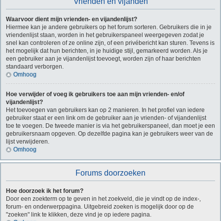
Vrienden en vijanden
Waarvoor dient mijn vrienden- en vijandenlijst?
Hiermee kan je andere gebruikers op het forum sorteren. Gebruikers die in je
vriendenlijst staan, worden in het gebruikerspaneel weergegeven zodat je
snel kan controleren of ze online zijn, of een privébericht kan sturen. Tevens is
het mogelijk dat hun berichten, in je huidige stijl, gemarkeerd worden. Als je
een gebruiker aan je vijandenlijst toevoegt, worden zijn of haar berichten
standaard verborgen.
Omhoog
Hoe verwijder of voeg ik gebruikers toe aan mijn vrienden- en/of
vijandenlijst?
Het toevoegen van gebruikers kan op 2 manieren. In het profiel van iedere
gebruiker staat er een link om de gebruiker aan je vrienden- of vijandenlijst
toe te voegen. De tweede manier is via het gebruikerspaneel, dan moet je een
gebruikersnaam opgeven. Op dezelfde pagina kan je gebruikers weer van de
lijst verwijderen.
Omhoog
Forums doorzoeken
Hoe doorzoek ik het forum?
Door een zoekterm op te geven in het zoekveld, die je vindt op de index-,
forum- en onderwerppagina. Uitgebreid zoeken is mogelijk door op de
"zoeken" link te klikken, deze vind je op iedere pagina.