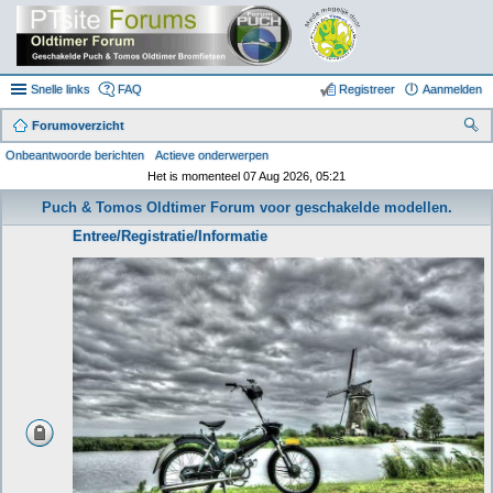
Snelle links
FAQ
Registreer
Aanmelden
Forumoverzicht
oe
Onbeantwoorde berichten
Actieve onderwerpen
Het is momenteel 07 Aug 2026, 05:21
k
Puch & Tomos Oldtimer Forum voor geschakelde modellen.
Entree/Registratie/Informatie