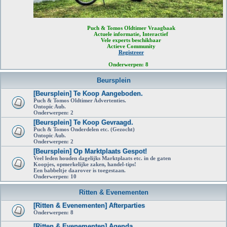
Puch & Tomos Oldtimer Vraagbaak
Actuele informatie, Interactief
Vele experts beschikbaar
Actieve Community
Registreer
Onderwerpen:
8
Beursplein
[Beursplein] Te Koop Aangeboden.
Puch & Tomos Oldtimer Advertenties.
Ontopic Aub.
Onderwerpen:
2
[Beursplein] Te Koop Gevraagd.
Puch & Tomos Onderdelen etc. (Gezocht)
Ontopic Aub.
Onderwerpen:
2
[Beursplein] Op Marktplaats Gespot!
Veel leden houden dagelijks Marktplaats etc. in de gaten
Koopjes, opmerkelijke zaken, handel-tips!
Een babbeltje daarover is toegestaan.
Onderwerpen:
10
Ritten & Evenementen
[Ritten & Evenementen] Afterparties
Onderwerpen:
8
[Ritten & Evenementen] Agenda