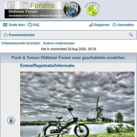
Snelle links
FAQ
Registreer
Aanmelden
Forumoverzicht
oe
Onbeantwoorde berichten
Actieve onderwerpen
Het is momenteel 10 Aug 2026, 19:18
k
Puch & Tomos Oldtimer Forum voor geschakelde modellen.
Entree/Registratie/Informatie