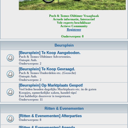
Puch & Tomos Oldtimer Vraagbaak
Actuele informatie, Interactief
Vele experts beschikbaar
Actieve Community
Registreer
Onderwerpen:
8
Beursplein
[Beursplein] Te Koop Aangeboden.
Puch & Tomos Oldtimer Advertenties.
Ontopic Aub.
Onderwerpen:
2
[Beursplein] Te Koop Gevraagd.
Puch & Tomos Onderdelen etc. (Gezocht)
Ontopic Aub.
Onderwerpen:
2
[Beursplein] Op Marktplaats Gespot!
Veel leden houden dagelijks Marktplaats etc. in de gaten
Koopjes, opmerkelijke zaken, handel-tips!
Een babbeltje daarover is toegestaan.
Onderwerpen:
11
Ritten & Evenementen
[Ritten & Evenementen] Afterparties
Onderwerpen:
8
[Ritten & Evenementen] Agenda