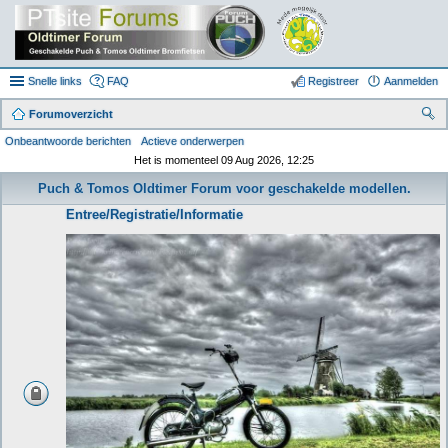
Snelle links
FAQ
Registreer
Aanmelden
Forumoverzicht
oe
Onbeantwoorde berichten
Actieve onderwerpen
Het is momenteel 09 Aug 2026, 12:25
k
Puch & Tomos Oldtimer Forum voor geschakelde modellen.
Entree/Registratie/Informatie