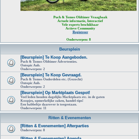
Puch & Tomos Oldtimer Vraagbaak
Actuele informatie, Interactief
Vele experts beschikbaar
Actieve Community
Registreer
Onderwerpen:
8
Beursplein
[Beursplein] Te Koop Aangeboden.
Puch & Tomos Oldtimer Advertenties.
Ontopic Aub.
Onderwerpen:
2
[Beursplein] Te Koop Gevraagd.
Puch & Tomos Onderdelen etc. (Gezocht)
Ontopic Aub.
Onderwerpen:
2
[Beursplein] Op Marktplaats Gespot!
Veel leden houden dagelijks Marktplaats etc. in de gaten
Koopjes, opmerkelijke zaken, handel-tips!
Een babbeltje daarover is toegestaan.
Onderwerpen:
11
Ritten & Evenementen
[Ritten & Evenementen] Afterparties
Onderwerpen:
8
[Ritten & Evenementen] Agenda