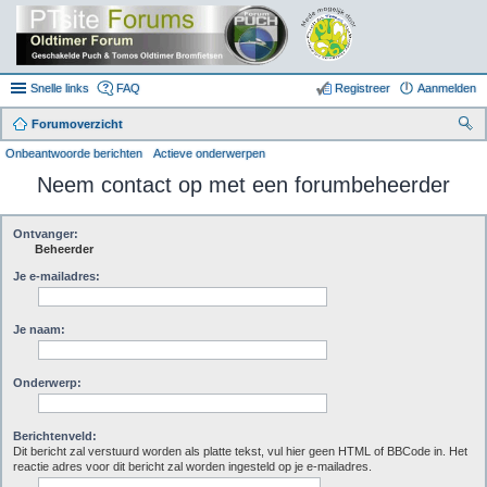
Snelle links
FAQ
Registreer
Aanmelden
Forumoverzicht
oe
Onbeantwoorde berichten
Actieve onderwerpen
k
Neem contact op met een forumbeheerder
Ontvanger:
Beheerder
Je e-mailadres:
Je naam:
Onderwerp:
Berichtenveld:
Dit bericht zal verstuurd worden als platte tekst, vul hier geen HTML of BBCode in. Het
reactie adres voor dit bericht zal worden ingesteld op je e-mailadres.