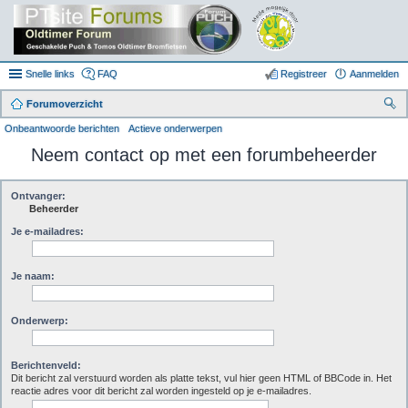
Snelle links
FAQ
Registreer
Aanmelden
Forumoverzicht
oe
Onbeantwoorde berichten
Actieve onderwerpen
k
Neem contact op met een forumbeheerder
Ontvanger:
Beheerder
Je e-mailadres:
Je naam:
Onderwerp:
Berichtenveld:
Dit bericht zal verstuurd worden als platte tekst, vul hier geen HTML of BBCode in. Het
reactie adres voor dit bericht zal worden ingesteld op je e-mailadres.