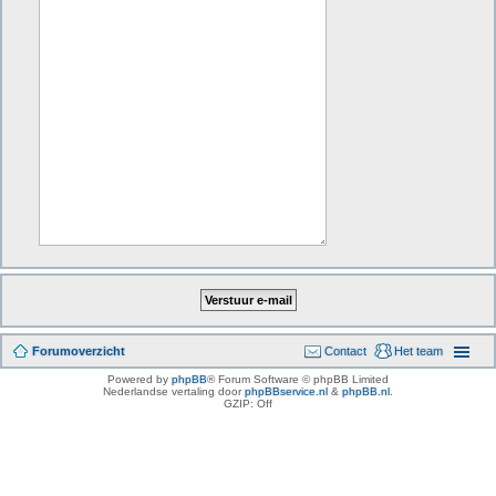
Forumoverzicht
Contact
Het team
Powered by
phpBB
® Forum Software © phpBB Limited
Nederlandse vertaling door
phpBBservice.nl
&
phpBB.nl
.
GZIP: Off