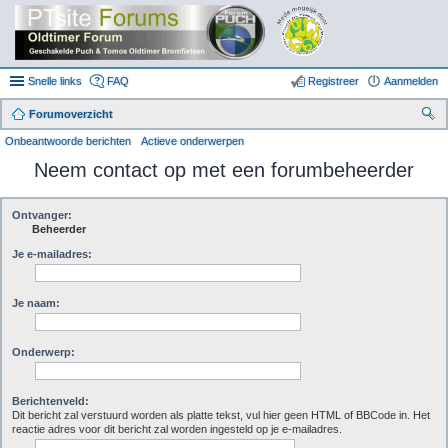
Snelle links
FAQ
Registreer
Aanmelden
Forumoverzicht
oe
Onbeantwoorde berichten
Actieve onderwerpen
k
Neem contact op met een forumbeheerder
Ontvanger:
Beheerder
Je e-mailadres:
Je naam:
Onderwerp:
Berichtenveld:
Dit bericht zal verstuurd worden als platte tekst, vul hier geen HTML of BBCode in. Het
reactie adres voor dit bericht zal worden ingesteld op je e-mailadres.