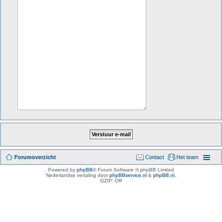
Forumoverzicht
Contact
Het team
Powered by
phpBB
® Forum Software © phpBB Limited
Nederlandse vertaling door
phpBBservice.nl
&
phpBB.nl
.
GZIP: Off