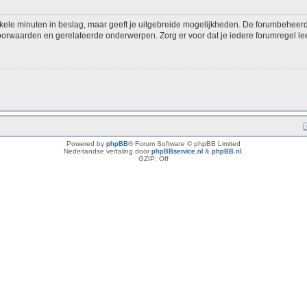
kele minuten in beslag, maar geeft je uitgebreide mogelijkheden. De forumbeheerd
voorwaarden en gerelateerde onderwerpen. Zorg er voor dat je iedere forumregel lee
Powered by
phpBB
® Forum Software © phpBB Limited
Nederlandse vertaling door
phpBBservice.nl
&
phpBB.nl
.
GZIP: Off