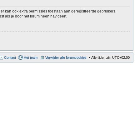
er kan ook extra permissies toestaan aan geregistreerde gebruikers.
st als je door het forum heen navigeert.
Contact
Het team
Verwijder alle forumcookies
Alle tijden zijn
UTC+02:00