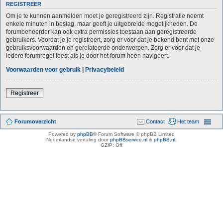
REGISTREER
Om je te kunnen aanmelden moet je geregistreerd zijn. Registratie neemt
enkele minuten in beslag, maar geeft je uitgebreide mogelijkheden. De
forumbeheerder kan ook extra permissies toestaan aan geregistreerde
gebruikers. Voordat je je registreert, zorg er voor dat je bekend bent met onze
gebruiksvoorwaarden en gerelateerde onderwerpen. Zorg er voor dat je
iedere forumregel leest als je door het forum heen navigeert.
Voorwaarden voor gebruik
|
Privacybeleid
Registreer
Forumoverzicht
Contact
Het team
Powered by
phpBB
® Forum Software © phpBB Limited
Nederlandse vertaling door
phpBBservice.nl
&
phpBB.nl
.
GZIP: Off