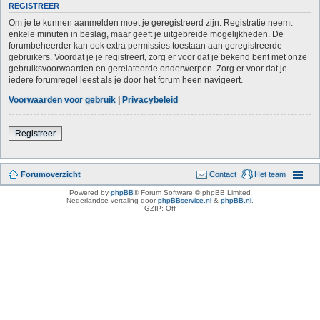
REGISTREER
Om je te kunnen aanmelden moet je geregistreerd zijn. Registratie neemt
enkele minuten in beslag, maar geeft je uitgebreide mogelijkheden. De
forumbeheerder kan ook extra permissies toestaan aan geregistreerde
gebruikers. Voordat je je registreert, zorg er voor dat je bekend bent met onze
gebruiksvoorwaarden en gerelateerde onderwerpen. Zorg er voor dat je
iedere forumregel leest als je door het forum heen navigeert.
Voorwaarden voor gebruik
|
Privacybeleid
Registreer
Forumoverzicht
Contact
Het team
Powered by
phpBB
® Forum Software © phpBB Limited
Nederlandse vertaling door
phpBBservice.nl
&
phpBB.nl
.
GZIP: Off