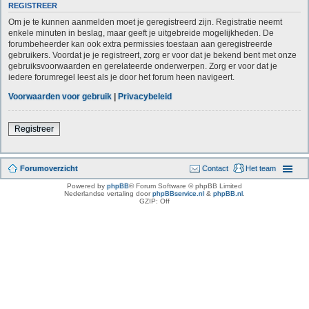
REGISTREER
Om je te kunnen aanmelden moet je geregistreerd zijn. Registratie neemt
enkele minuten in beslag, maar geeft je uitgebreide mogelijkheden. De
forumbeheerder kan ook extra permissies toestaan aan geregistreerde
gebruikers. Voordat je je registreert, zorg er voor dat je bekend bent met onze
gebruiksvoorwaarden en gerelateerde onderwerpen. Zorg er voor dat je
iedere forumregel leest als je door het forum heen navigeert.
Voorwaarden voor gebruik
|
Privacybeleid
Registreer
Forumoverzicht
Contact
Het team
Powered by
phpBB
® Forum Software © phpBB Limited
Nederlandse vertaling door
phpBBservice.nl
&
phpBB.nl
.
GZIP: Off