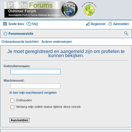
Snelle links
FAQ
Registreer
Aanmelden
Forumoverzicht
oe
Onbeantwoorde berichten
Actieve onderwerpen
k
Je moet geregistreerd en aangemeld zijn om profielen te
kunnen bekijken.
Gebruikersnaam:
Wachtwoord:
Ik ben mijn wachtwoord vergeten
Onthouden
Verberg mijn online status tijdens deze sessie