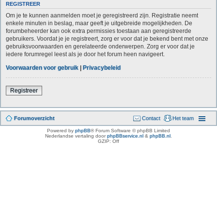
REGISTREER
Om je te kunnen aanmelden moet je geregistreerd zijn. Registratie neemt
enkele minuten in beslag, maar geeft je uitgebreide mogelijkheden. De
forumbeheerder kan ook extra permissies toestaan aan geregistreerde
gebruikers. Voordat je je registreert, zorg er voor dat je bekend bent met onze
gebruiksvoorwaarden en gerelateerde onderwerpen. Zorg er voor dat je
iedere forumregel leest als je door het forum heen navigeert.
Voorwaarden voor gebruik
|
Privacybeleid
Registreer
Forumoverzicht
Contact
Het team
Powered by
phpBB
® Forum Software © phpBB Limited
Nederlandse vertaling door
phpBBservice.nl
&
phpBB.nl
.
GZIP: Off