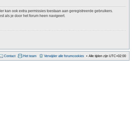
er kan ook extra permissies toestaan aan geregistreerde gebruikers.
st als je door het forum heen navigeert.
Contact
Het team
Verwijder alle forumcookies
Alle tijden zijn
UTC+02:00