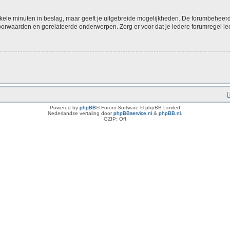
kele minuten in beslag, maar geeft je uitgebreide mogelijkheden. De forumbeheerd
voorwaarden en gerelateerde onderwerpen. Zorg er voor dat je iedere forumregel lee
Powered by
phpBB
® Forum Software © phpBB Limited
Nederlandse vertaling door
phpBBservice.nl
&
phpBB.nl
.
GZIP: Off