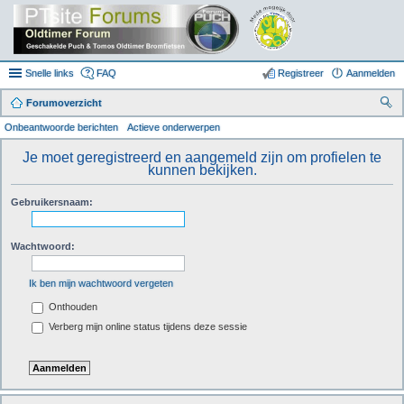
Snelle links
FAQ
Registreer
Aanmelden
Forumoverzicht
oe
Onbeantwoorde berichten
Actieve onderwerpen
k
Je moet geregistreerd en aangemeld zijn om profielen te
kunnen bekijken.
Gebruikersnaam:
Wachtwoord:
Ik ben mijn wachtwoord vergeten
Onthouden
Verberg mijn online status tijdens deze sessie