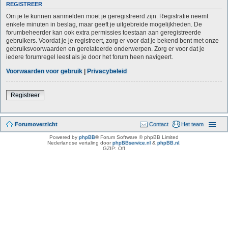
REGISTREER
Om je te kunnen aanmelden moet je geregistreerd zijn. Registratie neemt
enkele minuten in beslag, maar geeft je uitgebreide mogelijkheden. De
forumbeheerder kan ook extra permissies toestaan aan geregistreerde
gebruikers. Voordat je je registreert, zorg er voor dat je bekend bent met onze
gebruiksvoorwaarden en gerelateerde onderwerpen. Zorg er voor dat je
iedere forumregel leest als je door het forum heen navigeert.
Voorwaarden voor gebruik
|
Privacybeleid
Registreer
Forumoverzicht
Contact
Het team
Powered by
phpBB
® Forum Software © phpBB Limited
Nederlandse vertaling door
phpBBservice.nl
&
phpBB.nl
.
GZIP: Off