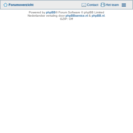
Forumoverzicht
Contact
Het team
Powered by
phpBB
® Forum Software © phpBB Limited
Nederlandse vertaling door
phpBBservice.nl
&
phpBB.nl
.
GZIP: Off