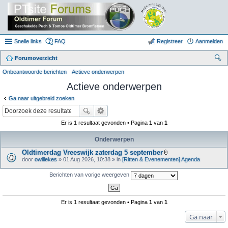
Snelle links
FAQ
Registreer
Aanmelden
Forumoverzicht
oe
Onbeantwoorde berichten
Actieve onderwerpen
k
Actieve onderwerpen
Ga naar uitgebreid zoeken
Er is 1 resultaat gevonden • Pagina
1
van
1
Onderwerpen
Oldtimerdag Vreeswijk zaterdag 5 september
B
door
owillekes
» 01 Aug 2026, 10:38 » in
[Ritten & Evenementen] Agenda
i
j
Berichten van vorige weergeven
l
a
g
e
(
Er is 1 resultaat gevonden • Pagina
1
van
1
n
)
Ga naar