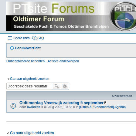
Snelle links
FAQ
Forumoverzicht
Onbeantwoorde berichten
Actieve onderwerpen
Ga naar uitgebreid zoeken
Onderwerpen
Oldtimerdag Vreeswijk zaterdag 5 september
B
door
owillekes
» 01 Aug 2026, 10:38 » in
[Ritten & Evenementen] Agenda
i
j
l
a
g
e
(
Ga naar uitgebreid zoeken
n