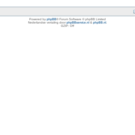
Powered by
phpBB
® Forum Software © phpBB Limited
Nederlandse vertaling door
phpBBservice.nl
&
phpBB.nl
.
GZIP: Off