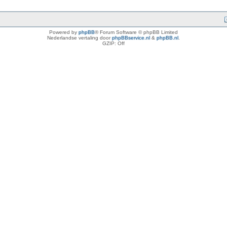
Powered by
phpBB
® Forum Software © phpBB Limited
Nederlandse vertaling door
phpBBservice.nl
&
phpBB.nl
.
GZIP: Off