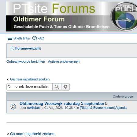
Snelle links
FAQ
Forumoverzicht
Onbeantwoorde berichten
Actieve onderwerpen
Ga naar uitgebreid zoeken
Onderwerpen
Oldtimerdag Vreeswijk zaterdag 5 september
B
door
owillekes
» 01 Aug 2026, 10:38 » in
[Ritten & Evenementen] Agenda
i
j
l
a
g
e
(
Ga naar uitgebreid zoeken
n