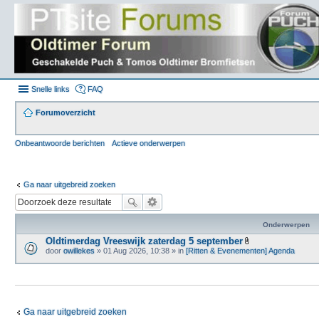
Snelle links
FAQ
Forumoverzicht
Onbeantwoorde berichten
Actieve onderwerpen
Ga naar uitgebreid zoeken
Onderwerpen
Oldtimerdag Vreeswijk zaterdag 5 september
B
door
owillekes
» 01 Aug 2026, 10:38 » in
[Ritten & Evenementen] Agenda
i
j
l
a
g
e
(
Ga naar uitgebreid zoeken
n