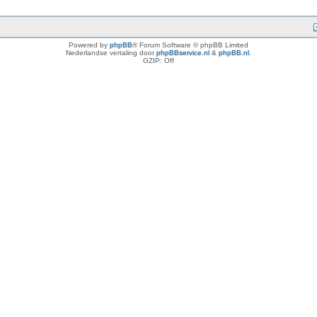
Powered by
phpBB
® Forum Software © phpBB Limited
Nederlandse vertaling door
phpBBservice.nl
&
phpBB.nl
.
GZIP: Off