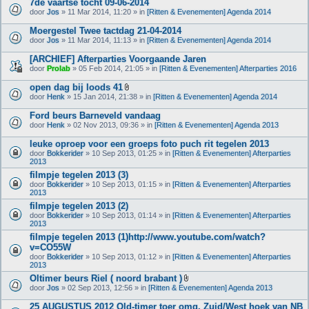
7de vaartse tocht 09-06-2014
door
Jos
» 11 Mar 2014, 11:20 » in
[Ritten & Evenementen] Agenda 2014
Moergestel Twee tactdag 21-04-2014
door
Jos
» 11 Mar 2014, 11:13 » in
[Ritten & Evenementen] Agenda 2014
[ARCHIEF] Afterparties Voorgaande Jaren
door
Prolab
» 05 Feb 2014, 21:05 » in
[Ritten & Evenementen] Afterparties 2016
open dag bij loods 41
B
door
Henk
» 15 Jan 2014, 21:38 » in
[Ritten & Evenementen] Agenda 2014
i
j
Ford beurs Barneveld vandaag
l
door
Henk
» 02 Nov 2013, 09:36 » in
[Ritten & Evenementen] Agenda 2013
a
g
leuke oproep voor een groeps foto puch rit tegelen 2013
e
(
door
Bokkerider
» 10 Sep 2013, 01:25 » in
[Ritten & Evenementen] Afterparties
n
2013
)
filmpje tegelen 2013 (3)
door
Bokkerider
» 10 Sep 2013, 01:15 » in
[Ritten & Evenementen] Afterparties
2013
filmpje tegelen 2013 (2)
door
Bokkerider
» 10 Sep 2013, 01:14 » in
[Ritten & Evenementen] Afterparties
2013
filmpje tegelen 2013 (1)http://www.youtube.com/watch?
v=CO55W
door
Bokkerider
» 10 Sep 2013, 01:12 » in
[Ritten & Evenementen] Afterparties
2013
Oltimer beurs Riel ( noord brabant )
B
door
Jos
» 02 Sep 2013, 12:56 » in
[Ritten & Evenementen] Agenda 2013
i
j
25 AUGUSTUS 2012 Old-timer toer omg. Zuid/West hoek van NB