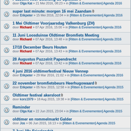
l
B
(
door
Olga Kat
» 21 Mei 2016, 08:23 » in
[Ritten & Evenementen] Agenda 2016
a
i
n
g
j
)
super last minute: morgen 16 mei Zaandam
e
l
B
(
door
Erikpeter
» 15 Mei 2016, 22:04 » in
[Ritten & Evenementen] Agenda 2016
a
i
n
g
j
)
1 Mei Oldtimer Voorjaarsdag Valkenburg (ZH)
e
l
(
door
Richard
» 07 Apr 2016, 15:00 » in
[Ritten & Evenementen] Agenda 2016
a
n
g
)
11 Juni Loosduinse Oldtimer Bromfiets Meeting
e
(
door
Richard
» 07 Apr 2016, 13:48 » in
[Ritten & Evenementen] Agenda 2016
n
)
17/18 December Beurs Houten
door
Richard
» 07 Apr 2016, 13:43 » in
[Ritten & Evenementen] Agenda 2016
28 Augustus Puzzelrit Papendrecht
door
Richard
» 07 Apr 2016, 13:42 » in
[Ritten & Evenementen] Agenda 2016
4 juni 2016 oldtimerfestival Nieuw Vennep
door
Erikpeter
» 29 Mar 2016, 21:02 » in
[Ritten & Evenementen] Agenda 2016
22 november bromfietsbeurs Heerhugowaard
B
door
Erikpeter
» 05 Nov 2015, 12:58 » in
[Ritten & Evenementen] Agenda 2015
i
j
Oldtimer festival akersloot
l
B
door
kors1979
» 18 Aug 2015, 19:38 » in
[Ritten & Evenementen] Agenda 2015
a
i
g
j
Reminder
e
l
(
door
Olga Kat
» 22 Jun 2015, 23:04 » in
[Ritten & Evenementen] Agenda 2015
a
n
g
)
oldtimer en rommelmarkt Galder
e
(
door
Jos
» 06 Jun 2015, 16:13 » in
[Ritten & Evenementen] Agenda 2015
n
)