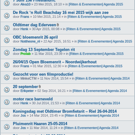
7 Juni 19e Frieslandrit.
door
Alva10
» 23 Mei 2015, 18:10 » in
[Ritten & Evenementen] Agenda 2015
De Rock ‘n Roll Beachday 16 mei 2015 wijk aan zee
door
Frans
» 10 Mei 2015, 21:14 » in
[Ritten & Evenementen] Agenda 2015
Oldtimer dag Ederveen
B
door
Henk
» 30 Apr 2015, 00:08 » in
[Ritten & Evenementen] Agenda 2015
i
j
OBC bloemenrit 26 april
l
door
Nottheone_nl
» 22 Apr 2015, 16:51 » in
[Ritten & Evenementen] Agenda 2015
a
g
Zondag 13 September Tegelen rit
e
(
door
Prolab
» 11 Mar 2015, 23:39 » in
[Ritten & Evenementen] Agenda 2015
n
)
26/04/15 Open Bloemenrit – Noordwijkerhout
door
Frans
» 01 Mar 2015, 12:30 » in
[Ritten & Evenementen] Agenda 2015
Gezocht voor een filmproductie!
door
MinkeCTM
» 11 Nov 2014, 15:54 » in
[Ritten & Evenementen] Agenda 2014
20 september
B
door
Erikpeter
» 02 Sep 2014, 16:21 » in
[Ritten & Evenementen] Agenda 2014
i
j
motor race barneveld
l
door
Henk
» 30 Jul 2014, 21:53 » in
[Ritten & Evenementen] Agenda 2014
a
g
Koningsdag met Oldtimer Bromfietsrit – Riel 26-04-2014
e
(
door
Jos
» 14 Mar 2014, 23:45 » in
[Ritten & Evenementen] Agenda 2014
n
)
Pluimenrit Haaren 25-05-2014
door
Jos
» 11 Mar 2014, 11:24 » in
[Ritten & Evenementen] Agenda 2014