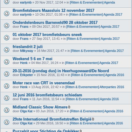
door
earlymb
» 20 Nov 2017, 12:04 » in
[Ritten & Evenementen] Agenda
Bromfietsbeurs Maassluis 12 november 2017
door
earlymb
» 10 Okt 2017, 01:08 » in
[Ritten & Evenementen] Agenda 2017
Onderdelenbeurs Barneveld90 28 oktober 2017
door
Frans
» 09 Okt 2017, 20:57 » in
[Ritten & Evenementen] Agenda 2017
01 oktober 2017 bromfietsbeurs sneek
door
Frans
» 27 Sep 2017, 13:41 » in
[Ritten & Evenementen] Agenda 2017
frieslandrit 2 juli
door
Milkyway
» 16 Mei 2017, 21:47 » in
[Ritten & Evenementen] Agenda 2017
Weekend 5 6 en 7 mei
door
Henk
» 04 Mei 2017, 16:24 » in
[Ritten & Evenementen] Agenda 2017
20-11-2016 (zondag dus) in Heerhugowaard/De Noord
door
Erikpeter
» 15 Nov 2016, 11:43 » in
[Ritten & Evenementen] Agenda 2016
Moter race van CRT in veenendaal
door
Henk
» 13 Aug 2016, 22:42 » in
[Ritten & Evenementen] Afterparties 2016
12 juni 2016 bromfietsbeurs schiedam
door
Frans
» 11 Jun 2016, 11:54 » in
[Ritten & Evenementen] Agenda 2016
Midland Classic Show Almere
B
door
Olga Kat
» 03 Jun 2016, 17:20 » in
[Ritten & Evenementen] Agenda 2016
i
j
29ste Internationaal Bromfietstreffen België
l
B
door
Olga Kat
» 29 Mei 2016, 16:50 » in
[Ritten & Evenementen] Agenda 2016
a
i
g
j
Puzzelrit voor Stichting de Opkikker
e