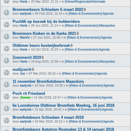
(
door
Henk
» 25 Mar 2022, 21:11 » in
Entree/Registratie/Informatie
a
n
g
)
Brommerbeurs Schiedam 6 maart 2022
e
B
(
door
earlymb
» 05 Feb 2022, 11:14 » in
[Ritten & Evenementen] Agenda
i
n
j
)
Puch66 op bezoek bij de bokkeriders
l
door
Henk
» 28 Jun 2021, 21:14 » in
[Ritten & Evenementen] Afterparties
a
g
Brommers Kieken in de Karke 2021
e
B
(
door
MarkN
» 27 Jun 2021, 22:00 » in
[Ritten & Evenementen] Agenda
i
n
j
)
Oldtimer beurs kootwijkerbroek
l
B
door
Henk
» 18 Okt 2019, 15:03 » in
[Ritten & Evenementen] Agenda
a
i
g
j
Zommerrit 2019
e
l
B
(
door
Henk
» 19 Aug 2019, 22:56 » in
[Ritten & Evenementen] Afterparties
a
i
n
g
j
)
oudijzerrit
e
l
B
(
door
Jos
» 07 Mei 2019, 09:16 » in
[Ritten & Evenementen] Agenda
a
i
n
g
j
)
11 november Bromfietsbeurs Maassluis
e
l
(
door
earlymb
» 10 Nov 2018, 19:38 » in
[Ritten & Evenementen] Agenda
a
n
g
)
Puch rit Friesland
e
(
door
Jeevee
» 31 Mei 2018, 22:47 » in
[Ritten & Evenementen] Agenda
n
)
6e Loosduinse Oldtimer Bromfiets Meeting, 16 juni 2018
door
earlymb
» 21 Apr 2018, 20:42 » in
[Ritten & Evenementen] Agenda
Bromfietsbeurs Schiedam 4 maart 2018
door
earlymb
» 02 Mar 2018, 20:22 » in
[Ritten & Evenementen] Agenda
Bromfietsbeurs Autotron Rosmalen 13 & 14 januari 2018