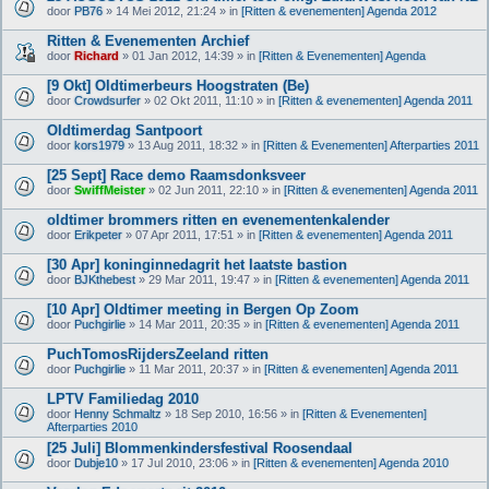
l
door
PB76
» 14 Mei 2012, 21:24 » in
[Ritten & evenementen] Agenda 2012
a
g
Ritten & Evenementen Archief
e
(
door
Richard
» 01 Jan 2012, 14:39 » in
[Ritten & Evenementen] Agenda
n
)
[9 Okt] Oldtimerbeurs Hoogstraten (Be)
door
Crowdsurfer
» 02 Okt 2011, 11:10 » in
[Ritten & evenementen] Agenda 2011
Oldtimerdag Santpoort
door
kors1979
» 13 Aug 2011, 18:32 » in
[Ritten & Evenementen] Afterparties 2011
[25 Sept] Race demo Raamsdonksveer
door
SwiffMeister
» 02 Jun 2011, 22:10 » in
[Ritten & evenementen] Agenda 2011
oldtimer brommers ritten en evenementenkalender
door
Erikpeter
» 07 Apr 2011, 17:51 » in
[Ritten & evenementen] Agenda 2011
[30 Apr] koninginnedagrit het laatste bastion
door
BJKthebest
» 29 Mar 2011, 19:47 » in
[Ritten & evenementen] Agenda 2011
[10 Apr] Oldtimer meeting in Bergen Op Zoom
door
Puchgirlie
» 14 Mar 2011, 20:35 » in
[Ritten & evenementen] Agenda 2011
PuchTomosRijdersZeeland ritten
door
Puchgirlie
» 11 Mar 2011, 20:37 » in
[Ritten & evenementen] Agenda 2011
LPTV Familiedag 2010
door
Henny Schmaltz
» 18 Sep 2010, 16:56 » in
[Ritten & Evenementen]
Afterparties 2010
[25 Juli] Blommenkindersfestival Roosendaal
door
Dubje10
» 17 Jul 2010, 23:06 » in
[Ritten & evenementen] Agenda 2010