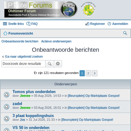
Snelle links
FAQ
Registreer
Aanmelden
Forumoverzicht
oe
Onbeantwoorde berichten
Actieve onderwerpen
k
Onbeantwoorde berichten
Ga naar uitgebreid zoeken
Er zijn 121 resultaten gevonden
1
2
Onderwerpen
Tomos plus onderdelen
door
Jeevee
» 05 Aug 2026, 14:53 » in
[Beursplein] Op Marktplaats Gespot!
zadel
door
Jeevee
» 03 Aug 2026, 16:01 » in
[Beursplein] Op Marktplaats Gespot!
3 plaat koppelingshuis
door
Jos
» 31 Jul 2026, 21:33 » in
[Beursplein] Op Marktplaats Gespot!
VS 50 in onderdelen