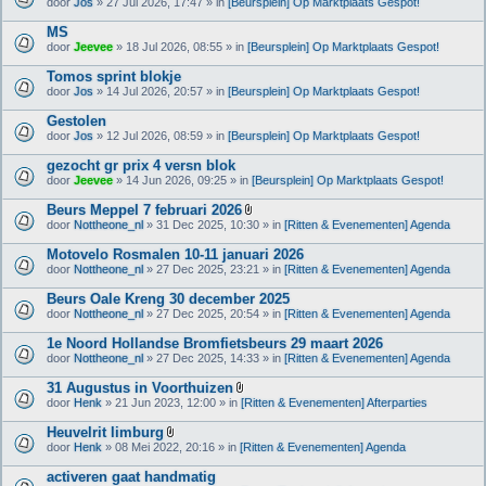
door
Jos
» 27 Jul 2026, 17:47 » in
[Beursplein] Op Marktplaats Gespot!
MS
door
Jeevee
» 18 Jul 2026, 08:55 » in
[Beursplein] Op Marktplaats Gespot!
Tomos sprint blokje
door
Jos
» 14 Jul 2026, 20:57 » in
[Beursplein] Op Marktplaats Gespot!
Gestolen
door
Jos
» 12 Jul 2026, 08:59 » in
[Beursplein] Op Marktplaats Gespot!
gezocht gr prix 4 versn blok
door
Jeevee
» 14 Jun 2026, 09:25 » in
[Beursplein] Op Marktplaats Gespot!
Beurs Meppel 7 februari 2026
B
door
Nottheone_nl
» 31 Dec 2025, 10:30 » in
[Ritten & Evenementen] Agenda
i
j
Motovelo Rosmalen 10-11 januari 2026
l
door
Nottheone_nl
» 27 Dec 2025, 23:21 » in
[Ritten & Evenementen] Agenda
a
g
Beurs Oale Kreng 30 december 2025
e
(
door
Nottheone_nl
» 27 Dec 2025, 20:54 » in
[Ritten & Evenementen] Agenda
n
)
1e Noord Hollandse Bromfietsbeurs 29 maart 2026
door
Nottheone_nl
» 27 Dec 2025, 14:33 » in
[Ritten & Evenementen] Agenda
31 Augustus in Voorthuizen
B
door
Henk
» 21 Jun 2023, 12:00 » in
[Ritten & Evenementen] Afterparties
i
j
Heuvelrit limburg
l
B
door
Henk
» 08 Mei 2022, 20:16 » in
[Ritten & Evenementen] Agenda
a
i
g
j
activeren gaat handmatig
e
l