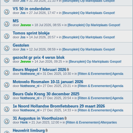
door
Jos
» 31 Jul 2026, 21:33 » in
[Beursplein] Op Marktplaats Gespot!
VS 50 in onderdelen
door
Jos
» 27 Jul 2026, 17:47 » in
[Beursplein] Op Marktplaats Gespot!
MS
door
Jeevee
» 18 Jul 2026, 08:55 » in
[Beursplein] Op Marktplaats Gespot!
Tomos sprint blokje
door
Jos
» 14 Jul 2026, 20:57 » in
[Beursplein] Op Marktplaats Gespot!
Gestolen
door
Jos
» 12 Jul 2026, 08:59 » in
[Beursplein] Op Marktplaats Gespot!
gezocht gr prix 4 versn blok
door
Jeevee
» 14 Jun 2026, 09:25 » in
[Beursplein] Op Marktplaats Gespot!
Beurs Meppel 7 februari 2026
B
door
Nottheone_nl
» 31 Dec 2025, 10:30 » in
[Ritten & Evenementen] Agenda
i
j
Motovelo Rosmalen 10-11 januari 2026
l
door
Nottheone_nl
» 27 Dec 2025, 23:21 » in
[Ritten & Evenementen] Agenda
a
g
Beurs Oale Kreng 30 december 2025
e
(
door
Nottheone_nl
» 27 Dec 2025, 20:54 » in
[Ritten & Evenementen] Agenda
n
)
1e Noord Hollandse Bromfietsbeurs 29 maart 2026
door
Nottheone_nl
» 27 Dec 2025, 14:33 » in
[Ritten & Evenementen] Agenda
31 Augustus in Voorthuizen
B
door
Henk
» 21 Jun 2023, 12:00 » in
[Ritten & Evenementen] Afterparties
i
j
Heuvelrit limburg
l