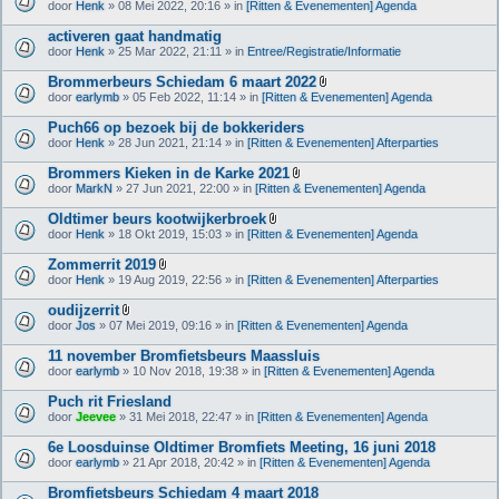
B
door
Henk
» 08 Mei 2022, 20:16 » in
[Ritten & Evenementen] Agenda
a
i
g
j
activeren gaat handmatig
e
l
(
door
Henk
» 25 Mar 2022, 21:11 » in
Entree/Registratie/Informatie
a
n
g
)
Brommerbeurs Schiedam 6 maart 2022
e
B
(
door
earlymb
» 05 Feb 2022, 11:14 » in
[Ritten & Evenementen] Agenda
i
n
j
)
Puch66 op bezoek bij de bokkeriders
l
door
Henk
» 28 Jun 2021, 21:14 » in
[Ritten & Evenementen] Afterparties
a
g
Brommers Kieken in de Karke 2021
e
B
(
door
MarkN
» 27 Jun 2021, 22:00 » in
[Ritten & Evenementen] Agenda
i
n
j
)
Oldtimer beurs kootwijkerbroek
l
B
door
Henk
» 18 Okt 2019, 15:03 » in
[Ritten & Evenementen] Agenda
a
i
g
j
Zommerrit 2019
e
l
B
(
door
Henk
» 19 Aug 2019, 22:56 » in
[Ritten & Evenementen] Afterparties
a
i
n
g
j
)
oudijzerrit
e
l
B
(
door
Jos
» 07 Mei 2019, 09:16 » in
[Ritten & Evenementen] Agenda
a
i
n
g
j
)
11 november Bromfietsbeurs Maassluis
e
l
(
door
earlymb
» 10 Nov 2018, 19:38 » in
[Ritten & Evenementen] Agenda
a
n
g
)
Puch rit Friesland
e
(
door
Jeevee
» 31 Mei 2018, 22:47 » in
[Ritten & Evenementen] Agenda
n
)
6e Loosduinse Oldtimer Bromfiets Meeting, 16 juni 2018
door
earlymb
» 21 Apr 2018, 20:42 » in
[Ritten & Evenementen] Agenda
Bromfietsbeurs Schiedam 4 maart 2018