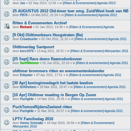
B
door
Jos
» 02 Sep 2013, 12:56 » in
[Ritten & Evenementen] Agenda 2013
i
j
25 AUGUSTUS 2012 Old-timer toer omg. Zuid/West hoek van NB
l
door
PB76
» 14 Mei 2012, 21:24 » in
[Ritten & evenementen] Agenda 2012
a
g
Ritten & Evenementen Archief
e
(
door
Richard
» 01 Jan 2012, 14:39 » in
[Ritten & Evenementen] Agenda
n
)
[9 Okt] Oldtimerbeurs Hoogstraten (Be)
door
Crowdsurfer
» 02 Okt 2011, 11:10 » in
[Ritten & evenementen] Agenda 2011
Oldtimerdag Santpoort
door
kors1979
» 13 Aug 2011, 18:32 » in
[Ritten & Evenementen] Afterparties 2011
[25 Sept] Race demo Raamsdonksveer
door
SwiffMeister
» 02 Jun 2011, 22:10 » in
[Ritten & evenementen] Agenda 2011
oldtimer brommers ritten en evenementenkalender
door
Erikpeter
» 07 Apr 2011, 17:51 » in
[Ritten & evenementen] Agenda 2011
[30 Apr] koninginnedagrit het laatste bastion
door
BJKthebest
» 29 Mar 2011, 19:47 » in
[Ritten & evenementen] Agenda 2011
[10 Apr] Oldtimer meeting in Bergen Op Zoom
door
Puchgirlie
» 14 Mar 2011, 20:35 » in
[Ritten & evenementen] Agenda 2011
PuchTomosRijdersZeeland ritten
door
Puchgirlie
» 11 Mar 2011, 20:37 » in
[Ritten & evenementen] Agenda 2011
LPTV Familiedag 2010
door
Henny Schmaltz
» 18 Sep 2010, 16:56 » in
[Ritten & Evenementen]
Afterparties 2010