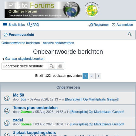
Snelle links
FAQ
Registreer
Aanmelden
Forumoverzicht
oe
Onbeantwoorde berichten
Actieve onderwerpen
k
Onbeantwoorde berichten
Ga naar uitgebreid zoeken
Er zijn 122 resultaten gevonden
1
2
Onderwerpen
Mc 50
door
Jos
» 09 Aug 2026, 12:13 » in
[Beursplein] Op Marktplaats Gespot!
Tomos plus onderdelen
door
Jeevee
» 05 Aug 2026, 14:53 » in
[Beursplein] Op Marktplaats Gespot!
zadel
door
Jeevee
» 03 Aug 2026, 16:01 » in
[Beursplein] Op Marktplaats Gespot!
3 plaat koppelingshuis