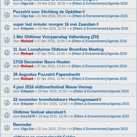
l
B
door
Olga Kat
» 29 Mei 2016, 16:50 » in
[Ritten & Evenementen] Agenda 2016
a
i
g
j
Puzzelrit voor Stichting de Opkikker
e
l
B
(
door
Olga Kat
» 21 Mei 2016, 08:23 » in
[Ritten & Evenementen] Agenda 2016
a
i
n
g
j
)
super last minute: morgen 16 mei Zaandam
e
l
B
(
door
Erikpeter
» 15 Mei 2016, 22:04 » in
[Ritten & Evenementen] Agenda 2016
a
i
n
g
j
)
1 Mei Oldtimer Voorjaarsdag Valkenburg (ZH)
e
l
(
door
Richard
» 07 Apr 2016, 15:00 » in
[Ritten & Evenementen] Agenda 2016
a
n
g
)
11 Juni Loosduinse Oldtimer Bromfiets Meeting
e
(
door
Richard
» 07 Apr 2016, 13:48 » in
[Ritten & Evenementen] Agenda 2016
n
)
17/18 December Beurs Houten
door
Richard
» 07 Apr 2016, 13:43 » in
[Ritten & Evenementen] Agenda 2016
28 Augustus Puzzelrit Papendrecht
door
Richard
» 07 Apr 2016, 13:42 » in
[Ritten & Evenementen] Agenda 2016
4 juni 2016 oldtimerfestival Nieuw Vennep
door
Erikpeter
» 29 Mar 2016, 21:02 » in
[Ritten & Evenementen] Agenda 2016
22 november bromfietsbeurs Heerhugowaard
B
door
Erikpeter
» 05 Nov 2015, 12:58 » in
[Ritten & Evenementen] Agenda 2015
i
j
Oldtimer festival akersloot
l
B
door
kors1979
» 18 Aug 2015, 19:38 » in
[Ritten & Evenementen] Agenda 2015
a
i
g
j
Reminder
e
l
(
door
Olga Kat
» 22 Jun 2015, 23:04 » in
[Ritten & Evenementen] Agenda 2015
a
n
g
)