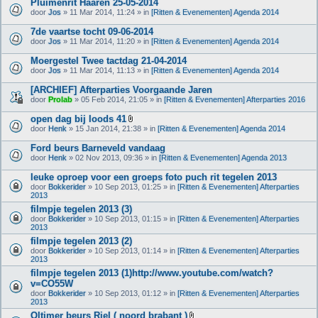
Pluimenrit Haaren 25-05-2014
door
Jos
» 11 Mar 2014, 11:24 » in
[Ritten & Evenementen] Agenda 2014
7de vaartse tocht 09-06-2014
door
Jos
» 11 Mar 2014, 11:20 » in
[Ritten & Evenementen] Agenda 2014
Moergestel Twee tactdag 21-04-2014
door
Jos
» 11 Mar 2014, 11:13 » in
[Ritten & Evenementen] Agenda 2014
[ARCHIEF] Afterparties Voorgaande Jaren
door
Prolab
» 05 Feb 2014, 21:05 » in
[Ritten & Evenementen] Afterparties 2016
open dag bij loods 41
B
door
Henk
» 15 Jan 2014, 21:38 » in
[Ritten & Evenementen] Agenda 2014
i
j
Ford beurs Barneveld vandaag
l
door
Henk
» 02 Nov 2013, 09:36 » in
[Ritten & Evenementen] Agenda 2013
a
g
leuke oproep voor een groeps foto puch rit tegelen 2013
e
(
door
Bokkerider
» 10 Sep 2013, 01:25 » in
[Ritten & Evenementen] Afterparties
n
2013
)
filmpje tegelen 2013 (3)
door
Bokkerider
» 10 Sep 2013, 01:15 » in
[Ritten & Evenementen] Afterparties
2013
filmpje tegelen 2013 (2)
door
Bokkerider
» 10 Sep 2013, 01:14 » in
[Ritten & Evenementen] Afterparties
2013
filmpje tegelen 2013 (1)http://www.youtube.com/watch?
v=CO55W
door
Bokkerider
» 10 Sep 2013, 01:12 » in
[Ritten & Evenementen] Afterparties
2013
Oltimer beurs Riel ( noord brabant )