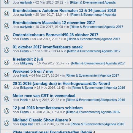
door
earlymb
» 02 Mar 2018, 20:22 » in
[Ritten & Evenementen] Agenda
Bromfietsbeurs Autotron Rosmalen 13 & 14 januari 2018
door
earlymb
» 20 Nov 2017, 12:04 » in
[Ritten & Evenementen] Agenda
Bromfietsbeurs Maassluis 12 november 2017
door
earlymb
» 10 Okt 2017, 01:08 » in
[Ritten & Evenementen] Agenda 2017
Onderdelenbeurs Barneveld90 28 oktober 2017
door
Frans
» 09 Okt 2017, 20:57 » in
[Ritten & Evenementen] Agenda 2017
01 oktober 2017 bromfietsbeurs sneek
door
Frans
» 27 Sep 2017, 13:41 » in
[Ritten & Evenementen] Agenda 2017
frieslandrit 2 juli
door
Milkyway
» 16 Mei 2017, 21:47 » in
[Ritten & Evenementen] Agenda 2017
Weekend 5 6 en 7 mei
door
Henk
» 04 Mei 2017, 16:24 » in
[Ritten & Evenementen] Agenda 2017
20-11-2016 (zondag dus) in Heerhugowaard/De Noord
door
Erikpeter
» 15 Nov 2016, 11:43 » in
[Ritten & Evenementen] Agenda 2016
Moter race van CRT in veenendaal
door
Henk
» 13 Aug 2016, 22:42 » in
[Ritten & Evenementen] Afterparties 2016
12 juni 2016 bromfietsbeurs schiedam
door
Frans
» 11 Jun 2016, 11:54 » in
[Ritten & Evenementen] Agenda 2016
Midland Classic Show Almere
B
door
Olga Kat
» 03 Jun 2016, 17:20 » in
[Ritten & Evenementen] Agenda 2016
i
j
29ste Internationaal Bromfietstreffen België