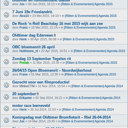
oldtimer en rommelmarkt Galder
e
(
door
Jos
» 06 Jun 2015, 16:13 » in
[Ritten & Evenementen] Agenda 2015
n
)
7 Juni 19e Frieslandrit.
door
Alva10
» 23 Mei 2015, 18:10 » in
[Ritten & Evenementen] Agenda 2015
De Rock ‘n Roll Beachday 16 mei 2015 wijk aan zee
door
Frans
» 10 Mei 2015, 21:14 » in
[Ritten & Evenementen] Agenda 2015
Oldtimer dag Ederveen
B
door
Henk
» 30 Apr 2015, 00:08 » in
[Ritten & Evenementen] Agenda 2015
i
j
OBC bloemenrit 26 april
l
door
Nottheone_nl
» 22 Apr 2015, 16:51 » in
[Ritten & Evenementen] Agenda 2015
a
g
Zondag 13 September Tegelen rit
e
(
door
Prolab
» 11 Mar 2015, 23:39 » in
[Ritten & Evenementen] Agenda 2015
n
)
26/04/15 Open Bloemenrit – Noordwijkerhout
door
Frans
» 01 Mar 2015, 12:30 » in
[Ritten & Evenementen] Agenda 2015
Gezocht voor een filmproductie!
door
MinkeCTM
» 11 Nov 2014, 15:54 » in
[Ritten & Evenementen] Agenda 2014
20 september
B
door
Erikpeter
» 02 Sep 2014, 16:21 » in
[Ritten & Evenementen] Agenda 2014
i
j
motor race barneveld
l
door
Henk
» 30 Jul 2014, 21:53 » in
[Ritten & Evenementen] Agenda 2014
a
g
Koningsdag met Oldtimer Bromfietsrit – Riel 26-04-2014
e
(
door
Jos
» 14 Mar 2014, 23:45 » in
[Ritten & Evenementen] Agenda 2014
n
)