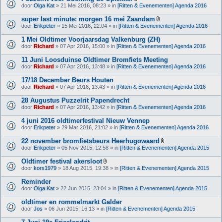
l
B
(
door
Olga Kat
» 21 Mei 2016, 08:23 » in
[Ritten & Evenementen] Agenda 2016
a
i
n
g
j
)
super last minute: morgen 16 mei Zaandam
e
l
B
(
door
Erikpeter
» 15 Mei 2016, 22:04 » in
[Ritten & Evenementen] Agenda 2016
a
i
n
g
j
)
1 Mei Oldtimer Voorjaarsdag Valkenburg (ZH)
e
l
(
door
Richard
» 07 Apr 2016, 15:00 » in
[Ritten & Evenementen] Agenda 2016
a
n
g
)
11 Juni Loosduinse Oldtimer Bromfiets Meeting
e
(
door
Richard
» 07 Apr 2016, 13:48 » in
[Ritten & Evenementen] Agenda 2016
n
)
17/18 December Beurs Houten
door
Richard
» 07 Apr 2016, 13:43 » in
[Ritten & Evenementen] Agenda 2016
28 Augustus Puzzelrit Papendrecht
door
Richard
» 07 Apr 2016, 13:42 » in
[Ritten & Evenementen] Agenda 2016
4 juni 2016 oldtimerfestival Nieuw Vennep
door
Erikpeter
» 29 Mar 2016, 21:02 » in
[Ritten & Evenementen] Agenda 2016
22 november bromfietsbeurs Heerhugowaard
B
door
Erikpeter
» 05 Nov 2015, 12:58 » in
[Ritten & Evenementen] Agenda 2015
i
j
Oldtimer festival akersloot
l
B
door
kors1979
» 18 Aug 2015, 19:38 » in
[Ritten & Evenementen] Agenda 2015
a
i
g
j
Reminder
e
l
(
door
Olga Kat
» 22 Jun 2015, 23:04 » in
[Ritten & Evenementen] Agenda 2015
a
n
g
)
oldtimer en rommelmarkt Galder
e
(
door
Jos
» 06 Jun 2015, 16:13 » in
[Ritten & Evenementen] Agenda 2015
n
)