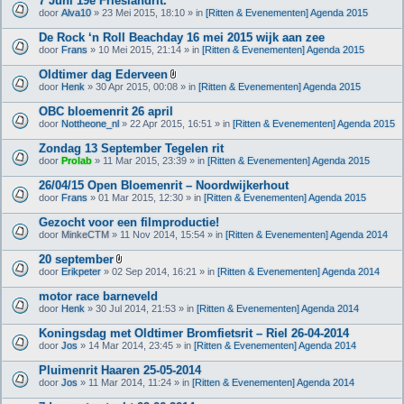
7 Juni 19e Frieslandrit.
door
Alva10
» 23 Mei 2015, 18:10 » in
[Ritten & Evenementen] Agenda 2015
De Rock ‘n Roll Beachday 16 mei 2015 wijk aan zee
door
Frans
» 10 Mei 2015, 21:14 » in
[Ritten & Evenementen] Agenda 2015
Oldtimer dag Ederveen
B
door
Henk
» 30 Apr 2015, 00:08 » in
[Ritten & Evenementen] Agenda 2015
i
j
OBC bloemenrit 26 april
l
door
Nottheone_nl
» 22 Apr 2015, 16:51 » in
[Ritten & Evenementen] Agenda 2015
a
g
Zondag 13 September Tegelen rit
e
(
door
Prolab
» 11 Mar 2015, 23:39 » in
[Ritten & Evenementen] Agenda 2015
n
)
26/04/15 Open Bloemenrit – Noordwijkerhout
door
Frans
» 01 Mar 2015, 12:30 » in
[Ritten & Evenementen] Agenda 2015
Gezocht voor een filmproductie!
door
MinkeCTM
» 11 Nov 2014, 15:54 » in
[Ritten & Evenementen] Agenda 2014
20 september
B
door
Erikpeter
» 02 Sep 2014, 16:21 » in
[Ritten & Evenementen] Agenda 2014
i
j
motor race barneveld
l
door
Henk
» 30 Jul 2014, 21:53 » in
[Ritten & Evenementen] Agenda 2014
a
g
Koningsdag met Oldtimer Bromfietsrit – Riel 26-04-2014
e
(
door
Jos
» 14 Mar 2014, 23:45 » in
[Ritten & Evenementen] Agenda 2014
n
)
Pluimenrit Haaren 25-05-2014
door
Jos
» 11 Mar 2014, 11:24 » in
[Ritten & Evenementen] Agenda 2014