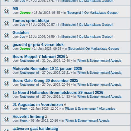
door
Jos
» 27 Jul 2026, 17:47 » in
[Beursplein] Op Marktplaats Gespot!
MS
door
Jeevee
» 18 Jul 2026, 08:55 » in
[Beursplein] Op Marktplaats Gespot!
Tomos sprint blokje
door
Jos
» 14 Jul 2026, 20:57 » in
[Beursplein] Op Marktplaats Gespot!
Gestolen
door
Jos
» 12 Jul 2026, 08:59 » in
[Beursplein] Op Marktplaats Gespot!
gezocht gr prix 4 versn blok
door
Jeevee
» 14 Jun 2026, 09:25 » in
[Beursplein] Op Marktplaats Gespot!
Beurs Meppel 7 februari 2026
B
door
Nottheone_nl
» 31 Dec 2025, 10:30 » in
[Ritten & Evenementen] Agenda
i
j
Motovelo Rosmalen 10-11 januari 2026
l
door
Nottheone_nl
» 27 Dec 2025, 23:21 » in
[Ritten & Evenementen] Agenda
a
g
Beurs Oale Kreng 30 december 2025
e
(
door
Nottheone_nl
» 27 Dec 2025, 20:54 » in
[Ritten & Evenementen] Agenda
n
)
1e Noord Hollandse Bromfietsbeurs 29 maart 2026
door
Nottheone_nl
» 27 Dec 2025, 14:33 » in
[Ritten & Evenementen] Agenda
31 Augustus in Voorthuizen
B
door
Henk
» 21 Jun 2023, 12:00 » in
[Ritten & Evenementen] Afterparties
i
j
Heuvelrit limburg
l
B
door
Henk
» 08 Mei 2022, 20:16 » in
[Ritten & Evenementen] Agenda
a
i
g
j
activeren gaat handmatig
e
l