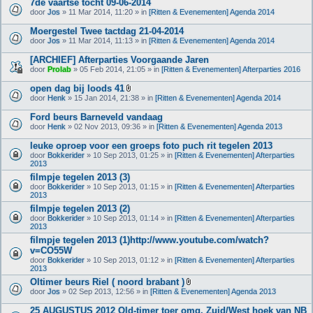
7de vaartse tocht 09-06-2014
door
Jos
» 11 Mar 2014, 11:20 » in
[Ritten & Evenementen] Agenda 2014
Moergestel Twee tactdag 21-04-2014
door
Jos
» 11 Mar 2014, 11:13 » in
[Ritten & Evenementen] Agenda 2014
[ARCHIEF] Afterparties Voorgaande Jaren
door
Prolab
» 05 Feb 2014, 21:05 » in
[Ritten & Evenementen] Afterparties 2016
open dag bij loods 41
B
door
Henk
» 15 Jan 2014, 21:38 » in
[Ritten & Evenementen] Agenda 2014
i
j
Ford beurs Barneveld vandaag
l
door
Henk
» 02 Nov 2013, 09:36 » in
[Ritten & Evenementen] Agenda 2013
a
g
leuke oproep voor een groeps foto puch rit tegelen 2013
e
(
door
Bokkerider
» 10 Sep 2013, 01:25 » in
[Ritten & Evenementen] Afterparties
n
2013
)
filmpje tegelen 2013 (3)
door
Bokkerider
» 10 Sep 2013, 01:15 » in
[Ritten & Evenementen] Afterparties
2013
filmpje tegelen 2013 (2)
door
Bokkerider
» 10 Sep 2013, 01:14 » in
[Ritten & Evenementen] Afterparties
2013
filmpje tegelen 2013 (1)http://www.youtube.com/watch?
v=CO55W
door
Bokkerider
» 10 Sep 2013, 01:12 » in
[Ritten & Evenementen] Afterparties
2013
Oltimer beurs Riel ( noord brabant )
B
door
Jos
» 02 Sep 2013, 12:56 » in
[Ritten & Evenementen] Agenda 2013
i
j
25 AUGUSTUS 2012 Old-timer toer omg. Zuid/West hoek van NB