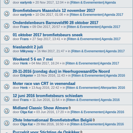
door
earlymb
» 20 Nov 2017, 12:04 » in
[Ritten & Evenementen] Agenda
Bromfietsbeurs Maassluis 12 november 2017
door
earlymb
» 10 Okt 2017, 01:08 » in
[Ritten & Evenementen] Agenda 2017
Onderdelenbeurs Barneveld90 28 oktober 2017
door
Frans
» 09 Okt 2017, 20:57 » in
[Ritten & Evenementen] Agenda 2017
01 oktober 2017 bromfietsbeurs sneek
door
Frans
» 27 Sep 2017, 13:41 » in
[Ritten & Evenementen] Agenda 2017
frieslandrit 2 juli
door
Milkyway
» 16 Mei 2017, 21:47 » in
[Ritten & Evenementen] Agenda 2017
Weekend 5 6 en 7 mei
door
Henk
» 04 Mei 2017, 16:24 » in
[Ritten & Evenementen] Agenda 2017
20-11-2016 (zondag dus) in Heerhugowaard/De Noord
door
Erikpeter
» 15 Nov 2016, 11:43 » in
[Ritten & Evenementen] Agenda 2016
Moter race van CRT in veenendaal
door
Henk
» 13 Aug 2016, 22:42 » in
[Ritten & Evenementen] Afterparties 2016
12 juni 2016 bromfietsbeurs schiedam
door
Frans
» 11 Jun 2016, 11:54 » in
[Ritten & Evenementen] Agenda 2016
Midland Classic Show Almere
B
door
Olga Kat
» 03 Jun 2016, 17:20 » in
[Ritten & Evenementen] Agenda 2016
i
j
29ste Internationaal Bromfietstreffen België
l
B
door
Olga Kat
» 29 Mei 2016, 16:50 » in
[Ritten & Evenementen] Agenda 2016
a
i
g
j
Puzzelrit voor Stichting de Opkikker
e