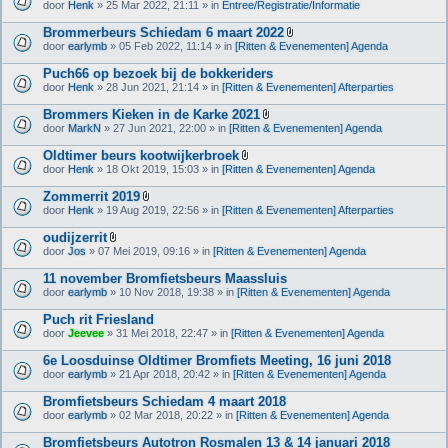
(
door
Henk
» 25 Mar 2022, 21:11 » in
Entree/Registratie/Informatie
a
n
g
)
Brommerbeurs Schiedam 6 maart 2022
e
B
(
door
earlymb
» 05 Feb 2022, 11:14 » in
[Ritten & Evenementen] Agenda
i
n
j
)
Puch66 op bezoek bij de bokkeriders
l
door
Henk
» 28 Jun 2021, 21:14 » in
[Ritten & Evenementen] Afterparties
a
g
Brommers Kieken in de Karke 2021
e
B
(
door
MarkN
» 27 Jun 2021, 22:00 » in
[Ritten & Evenementen] Agenda
i
n
j
)
Oldtimer beurs kootwijkerbroek
l
B
door
Henk
» 18 Okt 2019, 15:03 » in
[Ritten & Evenementen] Agenda
a
i
g
j
Zommerrit 2019
e
l
B
(
door
Henk
» 19 Aug 2019, 22:56 » in
[Ritten & Evenementen] Afterparties
a
i
n
g
j
)
oudijzerrit
e
l
B
(
door
Jos
» 07 Mei 2019, 09:16 » in
[Ritten & Evenementen] Agenda
a
i
n
g
j
)
11 november Bromfietsbeurs Maassluis
e
l
(
door
earlymb
» 10 Nov 2018, 19:38 » in
[Ritten & Evenementen] Agenda
a
n
g
)
Puch rit Friesland
e
(
door
Jeevee
» 31 Mei 2018, 22:47 » in
[Ritten & Evenementen] Agenda
n
)
6e Loosduinse Oldtimer Bromfiets Meeting, 16 juni 2018
door
earlymb
» 21 Apr 2018, 20:42 » in
[Ritten & Evenementen] Agenda
Bromfietsbeurs Schiedam 4 maart 2018
door
earlymb
» 02 Mar 2018, 20:22 » in
[Ritten & Evenementen] Agenda
Bromfietsbeurs Autotron Rosmalen 13 & 14 januari 2018