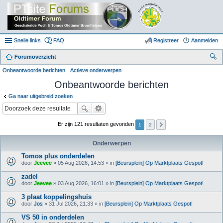
Snelle links
FAQ
Registreer
Aanmelden
Forumoverzicht
oe
Onbeantwoorde berichten
Actieve onderwerpen
k
Onbeantwoorde berichten
Ga naar uitgebreid zoeken
Er zijn 121 resultaten gevonden
1
2
Onderwerpen
Tomos plus onderdelen
door
Jeevee
» 05 Aug 2026, 14:53 » in
[Beursplein] Op Marktplaats Gespot!
zadel
door
Jeevee
» 03 Aug 2026, 16:01 » in
[Beursplein] Op Marktplaats Gespot!
3 plaat koppelingshuis
door
Jos
» 31 Jul 2026, 21:33 » in
[Beursplein] Op Marktplaats Gespot!
VS 50 in onderdelen