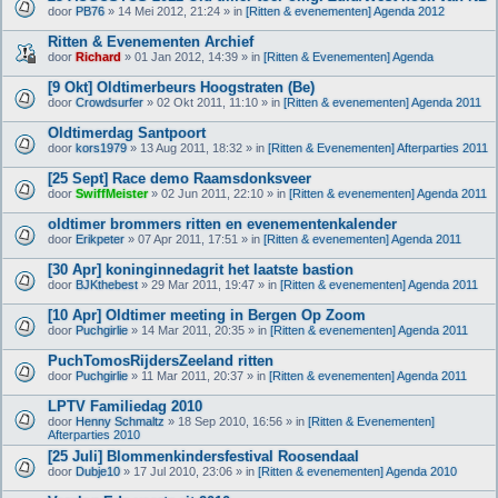
l
door
PB76
» 14 Mei 2012, 21:24 » in
[Ritten & evenementen] Agenda 2012
a
g
Ritten & Evenementen Archief
e
(
door
Richard
» 01 Jan 2012, 14:39 » in
[Ritten & Evenementen] Agenda
n
)
[9 Okt] Oldtimerbeurs Hoogstraten (Be)
door
Crowdsurfer
» 02 Okt 2011, 11:10 » in
[Ritten & evenementen] Agenda 2011
Oldtimerdag Santpoort
door
kors1979
» 13 Aug 2011, 18:32 » in
[Ritten & Evenementen] Afterparties 2011
[25 Sept] Race demo Raamsdonksveer
door
SwiffMeister
» 02 Jun 2011, 22:10 » in
[Ritten & evenementen] Agenda 2011
oldtimer brommers ritten en evenementenkalender
door
Erikpeter
» 07 Apr 2011, 17:51 » in
[Ritten & evenementen] Agenda 2011
[30 Apr] koninginnedagrit het laatste bastion
door
BJKthebest
» 29 Mar 2011, 19:47 » in
[Ritten & evenementen] Agenda 2011
[10 Apr] Oldtimer meeting in Bergen Op Zoom
door
Puchgirlie
» 14 Mar 2011, 20:35 » in
[Ritten & evenementen] Agenda 2011
PuchTomosRijdersZeeland ritten
door
Puchgirlie
» 11 Mar 2011, 20:37 » in
[Ritten & evenementen] Agenda 2011
LPTV Familiedag 2010
door
Henny Schmaltz
» 18 Sep 2010, 16:56 » in
[Ritten & Evenementen]
Afterparties 2010
[25 Juli] Blommenkindersfestival Roosendaal
door
Dubje10
» 17 Jul 2010, 23:06 » in
[Ritten & evenementen] Agenda 2010