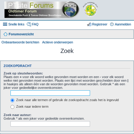
Snelle links
FAQ
Registreer
Aanmelden
Forumoverzicht
Onbeantwoorde berichten
Actieve onderwerpen
Zoek
ZOEKOPDRACHT
Zoek op sleutelwoorden:
Plaats een
+
voor elk woord welke gevonden moet worden en een
-
voor elk woord
welke niet gevonden moet worden. Plaats een lijst met woorden gescheiden door een
|
in haakjes als alleen één van de woorden gevonden moet worden. Gebruik * als een
joker voor gedeeltelijke overeenkomsten.
Zoek naar alle termen of gebruik de zoekopdracht zoals het is ingevuld
Zoek naar iedere term
Zoek naar auteur:
Gebruik * als een joker voor gedeelde overeenkomsten.