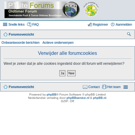
Snelle links
FAQ
Registreer
Aanmelden
Forumoverzicht
oe
Onbeantwoorde berichten
Actieve onderwerpen
k
Verwijder alle forumcookies
Weet je zeker dat je alle cookies ingesteld door dit forum wilt verwijderen?
Forumoverzicht
Contact
Het team
Powered by
phpBB
® Forum Software © phpBB Limited
Nederlandse vertaling door
phpBBservice.nl
&
phpBB.nl
.
GZIP: Off