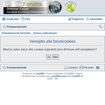
Snelle links
FAQ
Registreer
Aanmelden
Forumoverzicht
oe
Onbeantwoorde berichten
Actieve onderwerpen
k
Verwijder alle forumcookies
Weet je zeker dat je alle cookies ingesteld door dit forum wilt verwijderen?
Forumoverzicht
Contact
Het team
Powered by
phpBB
® Forum Software © phpBB Limited
Nederlandse vertaling door
phpBBservice.nl
&
phpBB.nl
.
GZIP: Off