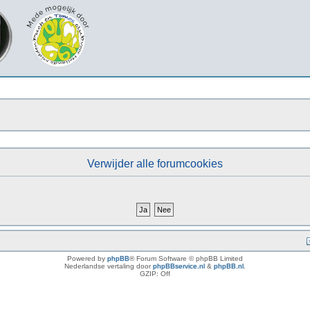
Verwijder alle forumcookies
Powered by
phpBB
® Forum Software © phpBB Limited
Nederlandse vertaling door
phpBBservice.nl
&
phpBB.nl
.
GZIP: Off