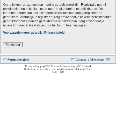
Om je te kunnen aanmelden moet je geregistreerd zijn. Registratie neemt
enkele minuten in beslag, maar geeft je uitgebreide mogelijkheden. De
forumbeheerder kan ook extra permissies toestaan aan geregistreerde
gebruikers. Voordat je je registreert, zorg er voor dat je bekend bent met onze
gebruiksvoorwaarden en gerelateerde onderwerpen. Zorg er voor dat je
iedere forumregel leest als je door het forum heen navigeert.
Voorwaarden voor gebruik
|
Privacybeleid
Registreer
Forumoverzicht
Contact
Het team
Powered by
phpBB
® Forum Software © phpBB Limited
Nederlandse vertaling door
phpBBservice.nl
&
phpBB.nl
.
GZIP: Off