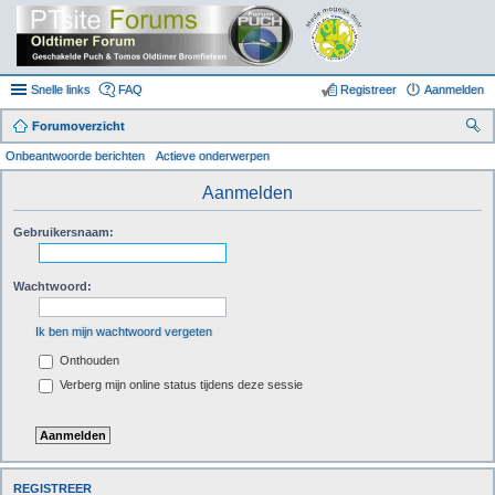
Snelle links
FAQ
Registreer
Aanmelden
Forumoverzicht
oe
Onbeantwoorde berichten
Actieve onderwerpen
k
Aanmelden
Gebruikersnaam:
Wachtwoord:
Ik ben mijn wachtwoord vergeten
Onthouden
Verberg mijn online status tijdens deze sessie
REGISTREER