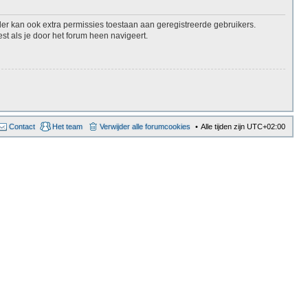
er kan ook extra permissies toestaan aan geregistreerde gebruikers.
st als je door het forum heen navigeert.
Contact
Het team
Verwijder alle forumcookies
Alle tijden zijn
UTC+02:00