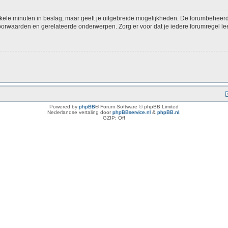
kele minuten in beslag, maar geeft je uitgebreide mogelijkheden. De forumbeheerd
voorwaarden en gerelateerde onderwerpen. Zorg er voor dat je iedere forumregel lee
Powered by
phpBB
® Forum Software © phpBB Limited
Nederlandse vertaling door
phpBBservice.nl
&
phpBB.nl
.
GZIP: Off