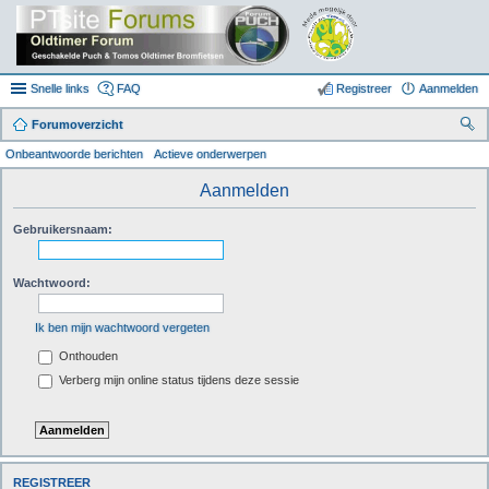
Snelle links
FAQ
Registreer
Aanmelden
Forumoverzicht
oe
Onbeantwoorde berichten
Actieve onderwerpen
k
Aanmelden
Gebruikersnaam:
Wachtwoord:
Ik ben mijn wachtwoord vergeten
Onthouden
Verberg mijn online status tijdens deze sessie
REGISTREER