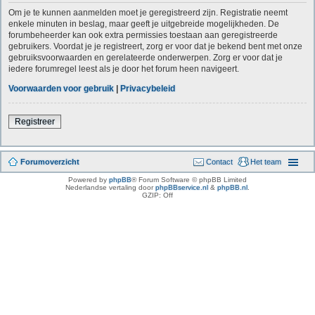
Om je te kunnen aanmelden moet je geregistreerd zijn. Registratie neemt
enkele minuten in beslag, maar geeft je uitgebreide mogelijkheden. De
forumbeheerder kan ook extra permissies toestaan aan geregistreerde
gebruikers. Voordat je je registreert, zorg er voor dat je bekend bent met onze
gebruiksvoorwaarden en gerelateerde onderwerpen. Zorg er voor dat je
iedere forumregel leest als je door het forum heen navigeert.
Voorwaarden voor gebruik
|
Privacybeleid
Registreer
Forumoverzicht
Contact
Het team
Powered by
phpBB
® Forum Software © phpBB Limited
Nederlandse vertaling door
phpBBservice.nl
&
phpBB.nl
.
GZIP: Off