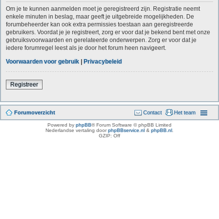
Om je te kunnen aanmelden moet je geregistreerd zijn. Registratie neemt
enkele minuten in beslag, maar geeft je uitgebreide mogelijkheden. De
forumbeheerder kan ook extra permissies toestaan aan geregistreerde
gebruikers. Voordat je je registreert, zorg er voor dat je bekend bent met onze
gebruiksvoorwaarden en gerelateerde onderwerpen. Zorg er voor dat je
iedere forumregel leest als je door het forum heen navigeert.
Voorwaarden voor gebruik
|
Privacybeleid
Registreer
Forumoverzicht
Contact
Het team
Powered by
phpBB
® Forum Software © phpBB Limited
Nederlandse vertaling door
phpBBservice.nl
&
phpBB.nl
.
GZIP: Off