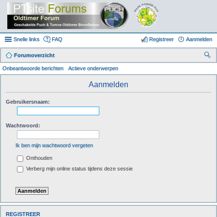
Snelle links
FAQ
Registreer
Aanmelden
Forumoverzicht
oe
Onbeantwoorde berichten
Actieve onderwerpen
k
Aanmelden
Gebruikersnaam:
Wachtwoord:
Ik ben mijn wachtwoord vergeten
Onthouden
Verberg mijn online status tijdens deze sessie
REGISTREER