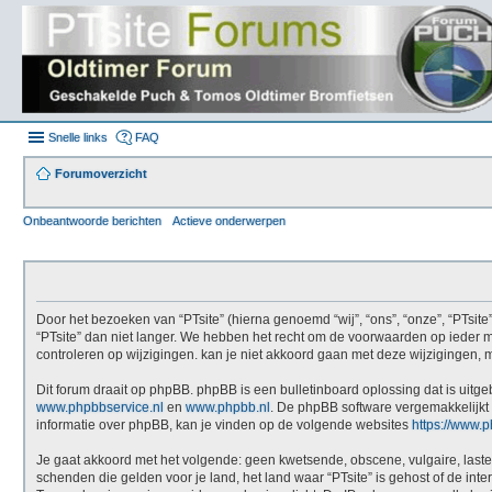
Snelle links
FAQ
Forumoverzicht
Onbeantwoorde berichten
Actieve onderwerpen
Door het bezoeken van “PTsite” (hierna genoemd “wij”, “ons”, “onze”, “PTsite
“PTsite” dan niet langer. We hebben het recht om de voorwaarden op ieder mo
controleren op wijzigingen. kan je niet akkoord gaan met deze wijzigingen, m
Dit forum draait op phpBB. phpBB is een bulletinboard oplossing dat is uitge
www.phpbbservice.nl
en
www.phpbb.nl
. De phpBB software vergemakkelijkt 
informatie over phpBB, kan je vinden op de volgende websites
https://www.
Je gaat akkoord met het volgende: geen kwetsende, obscene, vulgaire, laster
schenden die gelden voor je land, het land waar “PTsite” is gehost of de int