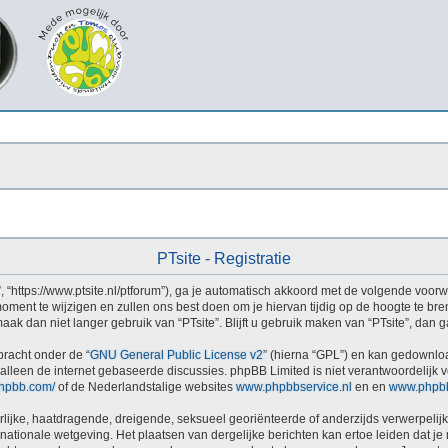
PTsite - Registratie
”, “https://www.ptsite.nl/ptforum”), ga je automatisch akkoord met de volgende voo
ment te wijzigen en zullen ons best doen om je hiervan tijdig op de hoogte te bre
aak dan niet langer gebruik van “PTsite”. Blijft u gebruik maken van “PTsite”, dan
bracht onder de “
GNU General Public License v2
” (hierna “GPL”) en kan gedownl
alleen de internet gebaseerde discussies. phpBB Limited is niet verantwoordelijk v
phpbb.com/
of de Nederlandstalige websites
www.phpbbservice.nl
en en
www.phpbb
lijke, haatdragende, dreigende, seksueel georiënteerde of anderzijds verwerpelijke
ernationale wetgeving. Het plaatsen van dergelijke berichten kan ertoe leiden dat 