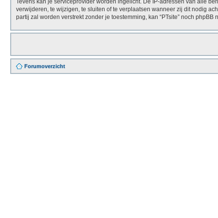
Tevens kan je serviceprovider worden ingelicht. De IP-adressen van alle b
verwijderen, te wijzigen, te sluiten of te verplaatsen wanneer zij dit nodig 
partij zal worden verstrekt zonder je toestemming, kan “PTsite” noch phpBB
Forumoverzicht