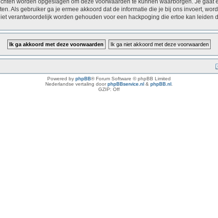
erichten worden opgeslagen om deze voorwaarden te kunnen waarborgen. Je gaat er
achten. Als gebruiker ga je ermee akkoord dat de informatie die je bij ons invoert,
 niet verantwoordelijk worden gehouden voor een hackpoging die ertoe kan leiden 
Powered by
phpBB
® Forum Software © phpBB Limited
Nederlandse vertaling door
phpBBservice.nl
&
phpBB.nl
.
GZIP: Off