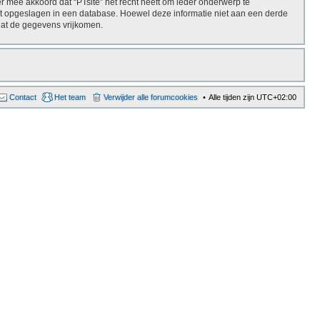
 mee akkoord dat “PTsite” het recht heeft om ieder onderwerp te
 wordt opgeslagen in een database. Hoewel deze informatie niet aan een derde
dat de gegevens vrijkomen.
Contact
Het team
Verwijder alle forumcookies
Alle tijden zijn
UTC+02:00