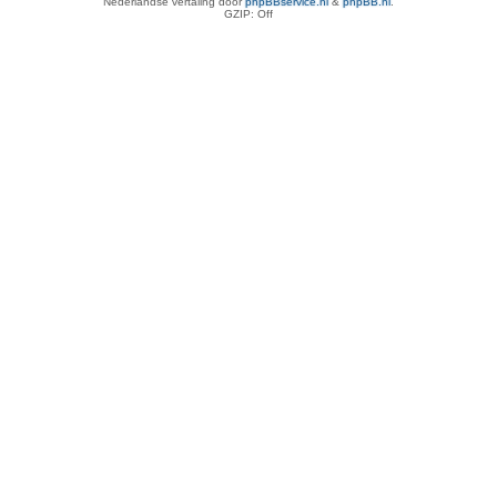
Nederlandse vertaling door
phpBBservice.nl
&
phpBB.nl
.
GZIP: Off