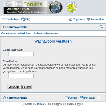
Snelle links
FAQ
Registreer
Aanmelden
Forumoverzicht
oe
Onbeantwoorde berichten
Actieve onderwerpen
k
Wachtwoord versturen
Gebruikersnaam:
E-mailadres:
Dit moet het e-mailadres zijn dat geassocieerd wordt met je account. Als je dit niet
veranderd hebt via je gebruikerspaneel dan is dit het e-mailadres waarmee je je
geregistreerd hebt op dit forum.
Forumoverzicht
Contact
Het team
Powered by
phpBB
® Forum Software © phpBB Limited