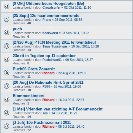
[9 Okt] Oldtimerbeurs Hoogstraten (Be)
Laatste bericht door
Crowdsurfer
«
02 Okt 2011, 11:10
[25 Sept] 12e haarlemmermeerronde
Laatste bericht door
Frans
«
25 Sep 2011, 08:58
Reacties:
40
puch
Laatste bericht door
Kookworst
«
23 Sep 2011, 10:22
Reacties:
6
[27/28 Aug] PTCN Meeting 2011 te Kwintsheul
Laatste bericht door
Tinus Tussengas
«
10 Sep 2011, 16:28
Reacties:
14
23é rit in Tegelen op 11 september
Laatste bericht door
Puchdriver01
«
09 Sep 2011, 13:27
Reacties:
8
Puch66 Grote Zomerrit
Laatste bericht door
Richard
«
22 Aug 2011, 12:18
Reacties:
11
[20 Aug] De Nationale Rink Sprint 2011
Laatste bericht door
PB76
«
16 Aug 2011, 19:00
Reacties:
18
Blommenkinders
Laatste bericht door
Richard
«
16 Jul 2011, 22:17
Reacties:
1
[1 Mei] Vrienden van stichting A-T Brommertocht
Laatste bericht door
Jos
«
14 Jul 2011, 11:29
Reacties:
14
[3 Juli] 10e Puchnozemsrit 2011
Laatste bericht door
Richard
«
08 Jul 2011, 14:40
Reacties:
22