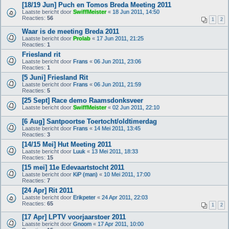
[18/19 Jun] Puch en Tomos Breda Meeting 2011
Laatste bericht door
SwiffMeister
«
18 Jun 2011, 14:50
Reacties:
56
1
2
Waar is de meeting Breda 2011
Laatste bericht door
Prolab
«
17 Jun 2011, 21:25
Reacties:
1
Friesland rit
Laatste bericht door
Frans
«
06 Jun 2011, 23:06
Reacties:
1
[5 Juni] Friesland Rit
Laatste bericht door
Frans
«
06 Jun 2011, 21:59
Reacties:
5
[25 Sept] Race demo Raamsdonksveer
Laatste bericht door
SwiffMeister
«
02 Jun 2011, 22:10
[6 Aug] Santpoortse Toertocht/oldtimerdag
Laatste bericht door
Frans
«
14 Mei 2011, 13:45
Reacties:
3
[14/15 Mei] Hut Meeting 2011
Laatste bericht door
Luuk
«
13 Mei 2011, 18:33
Reacties:
15
[15 mei] 11e Edevaartstocht 2011
Laatste bericht door
KiP (man)
«
10 Mei 2011, 17:00
Reacties:
7
[24 Apr] Rit 2011
Laatste bericht door
Erikpeter
«
24 Apr 2011, 22:03
Reacties:
65
1
2
[17 Apr] LPTV voorjaarstoer 2011
Laatste bericht door
Gnoom
«
17 Apr 2011, 10:00