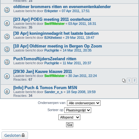
Reacties:
15
oldtimer brommers ritten en evenementenkalender
Laatste bericht door
Erikpeter
«
07 Apr 2011, 17:51
[2/3 Apr] POEG meeting 2011 oosterhout
Laatste bericht door
SwiffMeister
«
03 Apr 2011, 16:31
Reacties:
35
[30 Apr] koninginnedagrit het laatste bastion
Laatste bericht door
BJKthebest
«
29 Mar 2011, 19:47
[10 Apr] Oldtimer meeting in Bergen Op Zoom
Laatste bericht door
Puchgirlie
«
14 Mar 2011, 20:35
PuchTomosRijdersZeeland ritten
Laatste bericht door
Puchgirlie
«
11 Mar 2011, 20:37
[29/30 Jan] Kauwe klauwe 2011
Laatste bericht door
SwiffMeister
«
30 Jan 2011, 22:24
Reacties:
67
1
2
[Info] Puch & Tomos Forum MSN
Laatste bericht door
Sander_e_s
«
18 Sep 2008, 19:59
Reacties:
34
Onderwerpen van:
Sorteer op
Gesloten