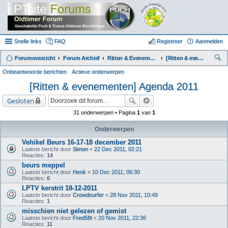
Snelle links
FAQ
Registreer
Aanmelden
Forumoverzicht
Forum Archief
Ritten & Evenementen (Archief)
[Ritten & evenementen] Agenda 2011
oe
Onbeantwoorde berichten
Actieve onderwerpen
k
[Ritten & evenementen] Agenda 2011
Gesloten
31 onderwerpen • Pagina
1
van
1
Onderwerpen
Vehikel Beurs 16-17-18 december 2011
Laatste bericht door
Simon
«
22 Dec 2011, 02:21
Reacties:
14
beurs meppel
Laatste bericht door
Henk
«
10 Dec 2011, 06:30
Reacties:
6
LPTV kerstrit 18-12-2011
Laatste bericht door
Crowdsurfer
«
28 Nov 2011, 10:49
Reacties:
1
misschien niet gelezen of gemist
Laatste bericht door
Fred58t
«
20 Nov 2011, 22:36
Reacties:
11