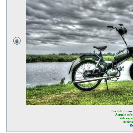
Puch & Tomos 
Actuele info
Vele expe
Actiev
Re