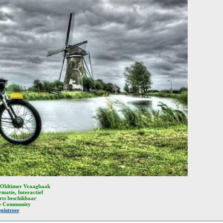
Oldtimer Vraagbaak
rmatie, Interactief
rts beschikbaar
e Community
gistreer