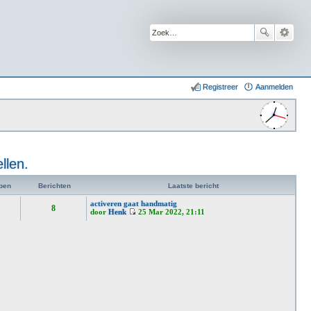
Registreer
Aanmelden
llen.
pen
Berichten
Laatste bericht
activeren gaat handmatig
8
door
Henk
25 Mar 2022, 21:11
B
e
k
i
j
k
l
a
a
t
s
t