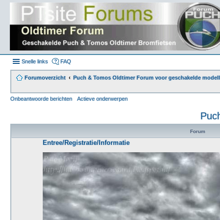
Snelle links
FAQ
Forumoverzicht
Puch & Tomos Oldtimer Forum voor geschakelde modell
Onbeantwoorde berichten
Actieve onderwerpen
Puch
Forum
Entree/Registratie/Informatie