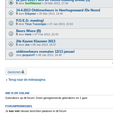
j
door
SwiffMeister
» 29 Mar 2013, 17:34
l
B
a
i
14-4-2013 Oldtimerbeurs in Heerhugowaard /De Noord
g
j
e
door
Erikpeter
» 25 Mar 2013, 19:46
l
B
(
a
i
n
P.O.E.G- meeting!
g
j
)
e
door
Tinus Tussengas
» 27 Jan 2013, 22:03
l
B
(
a
i
n
Beurs Wieze (B)
g
j
)
e
door
Henk
» 07 Feb 2013, 22:43
l
B
(
a
i
n
24e Kauwe Klauwen 2013
g
j
)
e
door
Jos
» 08 Jan 2013, 18:37
l
B
(
a
i
n
oldtimerbeurs rosmalen 12/13 januari
g
j
)
door
e
jacques47
» 08 Jan 2013, 16:49
l
(
a
n
g
)
e
(
Gesloten
n
)
Terug naar de indexpagina
WIE IS ER ONLINE
Gebruikers op dit forum: Geen geregistreerde gebruikers en 1 gast
FORUMPERMISSIES
Je
kan niet
nieuwe berichten plaatsen in dit forum