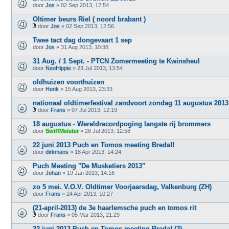
door
Jos
» 02 Sep 2013, 12:54
Oltimer beurs Riel ( noord brabant )
door
Jos
» 02 Sep 2013, 12:56
B
i
Twee tact dag dongevaart 1 sep
j
door
Jos
» 31 Aug 2013, 10:38
l
a
31 Aug. / 1 Sept. - PTCN Zomermeeting te Kwinsheul
g
door
e
NeoHippie
» 23 Jul 2013, 13:54
(
n
oldhuizen voorthuizen
)
door
Henk
» 15 Aug 2013, 23:33
nationaal oldtimerfestival zandvoort zondag 11 augustus 2013
door
Frans
» 07 Jul 2013, 12:19
B
i
18 augustus - Wereldrecordpoging langste rij brommers
j
door
SwiffMeister
» 28 Jul 2013, 12:58
l
a
22 juni 2013 Puch en Tomos meeting Breda!!
g
door
e
dirkmans
» 18 Apr 2013, 14:24
(
n
Puch Meeting "De Musketiers 2013"
)
door
Johan
» 19 Jan 2013, 14:16
zo 5 mei. V.O.V. Oldtimer Voorjaarsdag, Valkenburg (ZH)
door
Frans
» 24 Apr 2013, 10:27
(21-april-2013) de 3e haarlemsche puch en tomos rit
door
Frans
» 05 Mar 2013, 21:29
B
i
22 juni 2013 Puch en Tomos meeting Breda! (3)