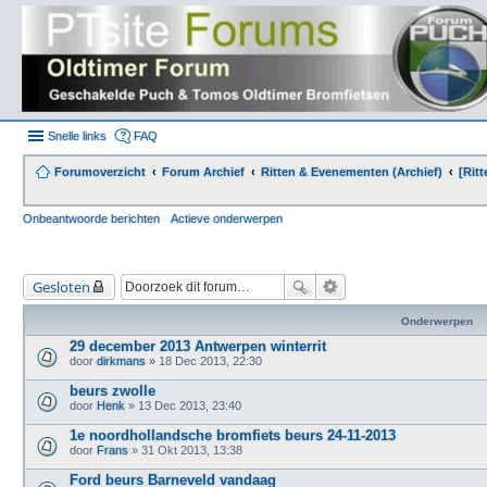
Snelle links
FAQ
Forumoverzicht
Forum Archief
Ritten & Evenementen (Archief)
[Rit
Onbeantwoorde berichten
Actieve onderwerpen
Gesloten
Onderwerpen
29 december 2013 Antwerpen winterrit
door
dirkmans
» 18 Dec 2013, 22:30
beurs zwolle
door
Henk
» 13 Dec 2013, 23:40
1e noordhollandsche bromfiets beurs 24-11-2013
door
Frans
» 31 Okt 2013, 13:38
Ford beurs Barneveld vandaag