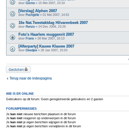
door
Gizmo
» 15 Mei 2007, 23:10
[Verslag] Alphen 2007
door
Puchgirlie
» 01 Mei 2007, 14:52
16e Nat.Tweetaktdag Hilvarenbeek 2007
door
Renzo
» 24 Dec 2006, 23:29
Foto's Haarlem muggenrit 2007
door
Frans
» 28 Mar 2007, 10:13
[Afterparty] Kauwe Klauwe 2007
door
Deedjee
» 28 Jan 2007, 15:03
Gesloten
Terug naar de indexpagina
WIE IS ER ONLINE
Gebruikers op dit forum: Geen geregistreerde gebruikers en 2 gasten
FORUMPERMISSIES
Je
kan niet
nieuwe berichten plaatsen in dit forum
Je
kan niet
reageren op onderwerpen in dit forum
Je
kan niet
je eigen berichten wijzigen in dit forum
Je
kan niet
je eigen berichten verwijderen in dit forum