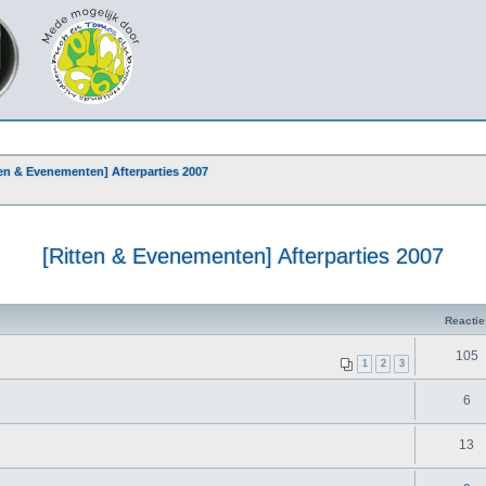
ten & Evenementen] Afterparties 2007
[Ritten & Evenementen] Afterparties 2007
Reactie
105
1
2
3
6
13