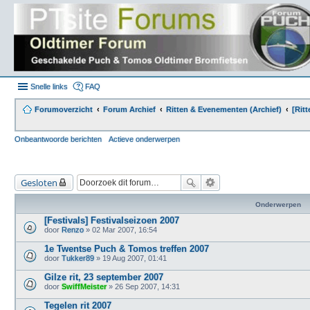
Snelle links
FAQ
Forumoverzicht
Forum Archief
Ritten & Evenementen (Archief)
[Rit
Onbeantwoorde berichten
Actieve onderwerpen
Gesloten
Onderwerpen
[Festivals] Festivalseizoen 2007
door
Renzo
» 02 Mar 2007, 16:54
1e Twentse Puch & Tomos treffen 2007
door
Tukker89
» 19 Aug 2007, 01:41
Gilze rit, 23 september 2007
door
SwiffMeister
» 26 Sep 2007, 14:31
Tegelen rit 2007