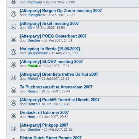
door
Puchbeer
» 06 Okt 2007, 01:00
[Afterparty] Bergen Op Zoom meeting 2007
door
Puchgirlie
» 10 Sep 2007, 22:37
[Afterparty] Arkel meeting 2007
door
Yel
» 03 Sep 2007, 13:54
[Afterparty] POEG Oosterhout 2007
door
Deedjee
» 05 Mei 2007, 14:31
Harleydag in Breda (19-08-2007)
door
BougieVonkie
» 19 Aug 2007, 19:15
[Afterparty] SLOEV meeting 2007
door
Prolab
» 15 Jul 2007, 17:27
[Afterparty] Bromfiets treffen De Hut 2007
door
Michiel
» 03 Jul 2007, 23:53
7e Puchnozemsrit te Amsterdam 2007
door
Renzo
» 10 Jun 2007, 17:44
[Afterparty] Puch66 Toerrit te Utrecht 2007
door
Renzo
» 10 Jun 2007, 17:45
Drietackt rit Ede mei 2007
door
Henk
» 01 Jun 2007, 00:52
[Afterparty] Pinkpop 2007
door
Deedjee
» 28 Mei 2007, 21:12
Rising Dutch Street Parade 2007