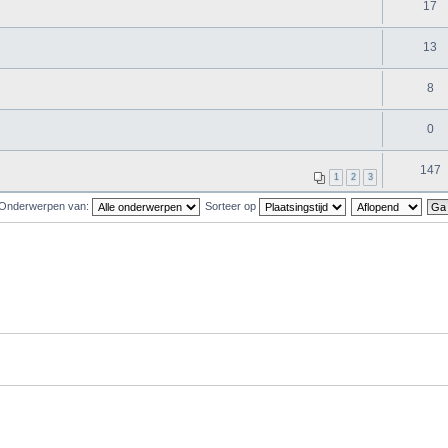
17
13
8
0
147
1
2
3
Onderwerpen van:
Sorteer op