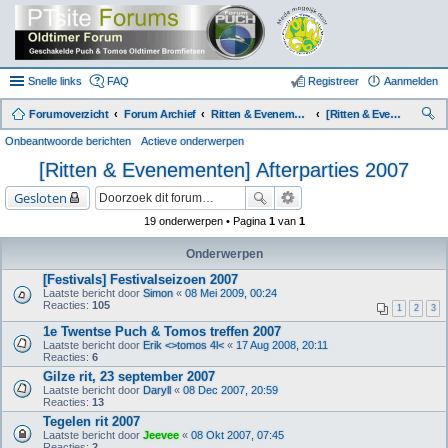
Snelle links
FAQ
Registreer
Aanmelden
Forumoverzicht
Forum Archief
Ritten & Evenementen (Archief)
[Ritten & Evenementen] Afterparties 2007
oe
Onbeantwoorde berichten
Actieve onderwerpen
k
[Ritten & Evenementen] Afterparties 2007
Gesloten
19 onderwerpen • Pagina
1
van
1
Onderwerpen
[Festivals] Festivalseizoen 2007
Laatste bericht door
Simon
«
08 Mei 2009, 00:24
Reacties:
105
1
2
3
1e Twentse Puch & Tomos treffen 2007
Laatste bericht door
Erik <>tomos 4l<
«
17 Aug 2008, 20:11
Reacties:
6
Gilze rit, 23 september 2007
Laatste bericht door
Daryll
«
08 Dec 2007, 20:59
Reacties:
13
Tegelen rit 2007
Laatste bericht door
Jeevee
«
08 Okt 2007, 07:45
Reacties:
2