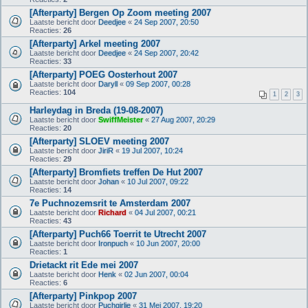
[Afterparty] Bergen Op Zoom meeting 2007
Laatste bericht door
Deedjee
«
24 Sep 2007, 20:50
Reacties:
26
[Afterparty] Arkel meeting 2007
Laatste bericht door
Deedjee
«
24 Sep 2007, 20:42
Reacties:
33
[Afterparty] POEG Oosterhout 2007
Laatste bericht door
Daryll
«
09 Sep 2007, 00:28
Reacties:
104
1
2
3
Harleydag in Breda (19-08-2007)
Laatste bericht door
SwiffMeister
«
27 Aug 2007, 20:29
Reacties:
20
[Afterparty] SLOEV meeting 2007
Laatste bericht door
JiriR
«
19 Jul 2007, 10:24
Reacties:
29
[Afterparty] Bromfiets treffen De Hut 2007
Laatste bericht door
Johan
«
10 Jul 2007, 09:22
Reacties:
14
7e Puchnozemsrit te Amsterdam 2007
Laatste bericht door
Richard
«
04 Jul 2007, 00:21
Reacties:
43
[Afterparty] Puch66 Toerrit te Utrecht 2007
Laatste bericht door
Ironpuch
«
10 Jun 2007, 20:00
Reacties:
1
Drietackt rit Ede mei 2007
Laatste bericht door
Henk
«
02 Jun 2007, 00:04
Reacties:
6
[Afterparty] Pinkpop 2007
Laatste bericht door
Puchgirlie
«
31 Mei 2007, 19:20