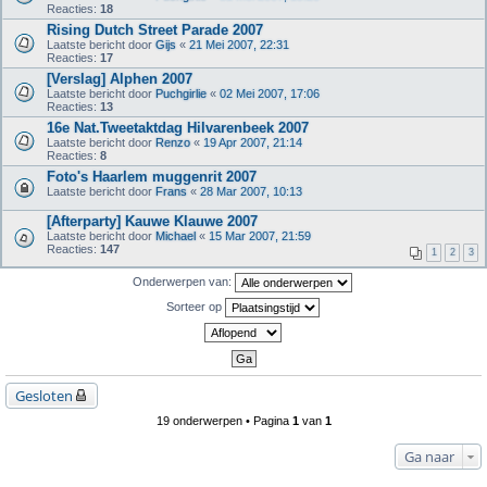
Reacties:
18
Rising Dutch Street Parade 2007
Laatste bericht door
Gijs
«
21 Mei 2007, 22:31
Reacties:
17
[Verslag] Alphen 2007
Laatste bericht door
Puchgirlie
«
02 Mei 2007, 17:06
Reacties:
13
16e Nat.Tweetaktdag Hilvarenbeek 2007
Laatste bericht door
Renzo
«
19 Apr 2007, 21:14
Reacties:
8
Foto's Haarlem muggenrit 2007
Laatste bericht door
Frans
«
28 Mar 2007, 10:13
[Afterparty] Kauwe Klauwe 2007
Laatste bericht door
Michael
«
15 Mar 2007, 21:59
Reacties:
147
1
2
3
Onderwerpen van:
Sorteer op
Gesloten
19 onderwerpen • Pagina
1
van
1
Ga naar