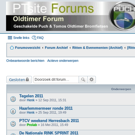
Snelle links
FAQ
Forumoverzicht
Forum Archief
Ritten & Evenementen (Archief)
[Rit
Onbeantwoorde berichten
Actieve onderwerpen
Gesloten
Onderwerpen
Tegelen 2011
door
Henk
» 12 Sep 2011, 15:31
Haarlemmermeer ronde 2011
door
Henk
» 25 Sep 2011, 19:49
PTCV weekend Herresbach 2011
door
Prolab
» 16 Mei 2011, 15:49
De Nationale RINK SPRINT 2011