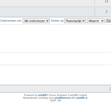
14
2
Onderwerpen van:
Sorteer op
Powered by
phpBB
® Forum Software © phpBB Limited
Nederlandse vertaling door
phpBBservice.nl
&
phpBB.nl
.
GZIP: Off