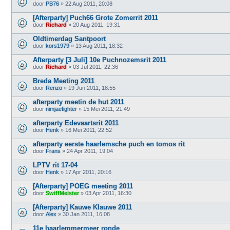
door
PB76
» 22 Aug 2011, 20:08
[Afterparty] Puch66 Grote Zomerrit 2011
door
Richard
» 20 Aug 2011, 19:31
Oldtimerdag Santpoort
door
kors1979
» 13 Aug 2011, 18:32
Afterparty [3 Juli] 10e Puchnozemsrit 2011
door
Richard
» 03 Jul 2011, 22:36
Breda Meeting 2011
door
Renzo
» 19 Jun 2011, 18:55
afterparty meetin de hut 2011
door
nimjaefighter
» 15 Mei 2011, 21:49
afterparty Edevaartsrit 2011
door
Henk
» 16 Mei 2011, 22:52
afterparty eerste haarlemsche puch en tomos rit
door
Frans
» 24 Apr 2011, 19:04
LPTV rit 17-04
door
Henk
» 17 Apr 2011, 20:16
[Afterparty] POEG meeting 2011
door
SwiffMeister
» 03 Apr 2011, 16:30
[Afterparty] Kauwe Klauwe 2011
door
Alex
» 30 Jan 2011, 16:08
11e haarlemmermeer ronde