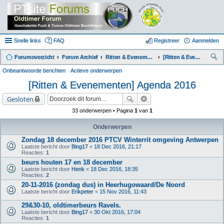
Snelle links
FAQ
Registreer
Aanmelden
Forumoverzicht
Forum Archief
Ritten & Evenementen (Archief)
[Ritten & Evenementen] Agenda 2016
oe
Onbeantwoorde berichten
Actieve onderwerpen
k
[Ritten & Evenementen] Agenda 2016
Gesloten
33 onderwerpen • Pagina
1
van
1
Onderwerpen
Zondag 18 december 2016 PTCV Winterrit omgeving Antwerpen
Laatste bericht door
Bing17
«
18 Dec 2016, 21:17
Reacties:
1
beurs houten 17 en 18 december
Laatste bericht door
Henk
«
18 Dec 2016, 18:35
Reacties:
2
20-11-2016 (zondag dus) in Heerhugowaard/De Noord
Laatste bericht door
Erikpeter
«
15 Nov 2016, 11:43
29&30-10, oldtimerbeurs Ravels.
Laatste bericht door
Bing17
«
30 Okt 2016, 17:04
Reacties:
1