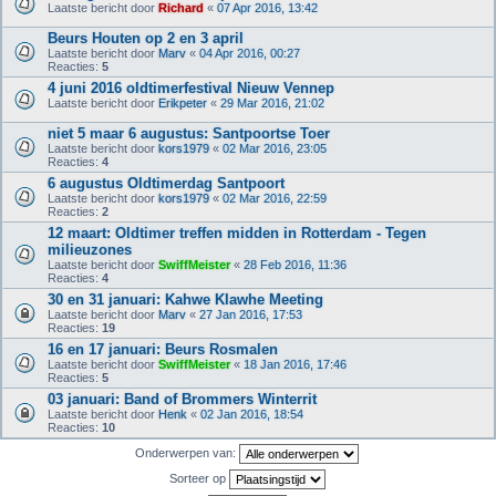
Laatste bericht door
Richard
«
07 Apr 2016, 13:42
Beurs Houten op 2 en 3 april
Laatste bericht door
Marv
«
04 Apr 2016, 00:27
Reacties:
5
4 juni 2016 oldtimerfestival Nieuw Vennep
Laatste bericht door
Erikpeter
«
29 Mar 2016, 21:02
niet 5 maar 6 augustus: Santpoortse Toer
Laatste bericht door
kors1979
«
02 Mar 2016, 23:05
Reacties:
4
6 augustus Oldtimerdag Santpoort
Laatste bericht door
kors1979
«
02 Mar 2016, 22:59
Reacties:
2
12 maart: Oldtimer treffen midden in Rotterdam - Tegen
milieuzones
Laatste bericht door
SwiffMeister
«
28 Feb 2016, 11:36
Reacties:
4
30 en 31 januari: Kahwe Klawhe Meeting
Laatste bericht door
Marv
«
27 Jan 2016, 17:53
Reacties:
19
16 en 17 januari: Beurs Rosmalen
Laatste bericht door
SwiffMeister
«
18 Jan 2016, 17:46
Reacties:
5
03 januari: Band of Brommers Winterrit
Laatste bericht door
Henk
«
02 Jan 2016, 18:54
Reacties:
10
Onderwerpen van:
Sorteer op