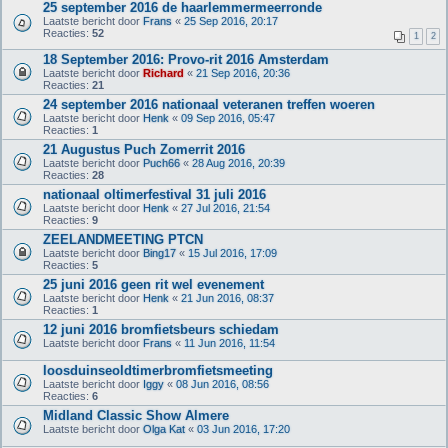
25 september 2016 de haarlemmermeerronde
Laatste bericht door
Frans
«
25 Sep 2016, 20:17
Reacties:
52
1
2
18 September 2016: Provo-rit 2016 Amsterdam
Laatste bericht door
Richard
«
21 Sep 2016, 20:36
Reacties:
21
24 september 2016 nationaal veteranen treffen woeren
Laatste bericht door
Henk
«
09 Sep 2016, 05:47
Reacties:
1
21 Augustus Puch Zomerrit 2016
Laatste bericht door
Puch66
«
28 Aug 2016, 20:39
Reacties:
28
nationaal oltimerfestival 31 juli 2016
Laatste bericht door
Henk
«
27 Jul 2016, 21:54
Reacties:
9
ZEELANDMEETING PTCN
Laatste bericht door
Bing17
«
15 Jul 2016, 17:09
Reacties:
5
25 juni 2016 geen rit wel evenement
Laatste bericht door
Henk
«
21 Jun 2016, 08:37
Reacties:
1
12 juni 2016 bromfietsbeurs schiedam
Laatste bericht door
Frans
«
11 Jun 2016, 11:54
loosduinseoldtimerbromfietsmeeting
Laatste bericht door
Iggy
«
08 Jun 2016, 08:56
Reacties:
6
Midland Classic Show Almere
Laatste bericht door
Olga Kat
«
03 Jun 2016, 17:20