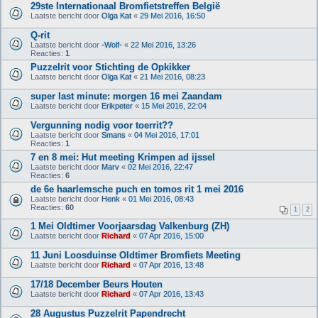
29ste Internationaal Bromfietstreffen België
Laatste bericht door
Olga Kat
«
29 Mei 2016, 16:50
Q-rit
Laatste bericht door
-Wolf-
«
22 Mei 2016, 13:26
Reacties:
1
Puzzelrit voor Stichting de Opkikker
Laatste bericht door
Olga Kat
«
21 Mei 2016, 08:23
super last minute: morgen 16 mei Zaandam
Laatste bericht door
Erikpeter
«
15 Mei 2016, 22:04
Vergunning nodig voor toerrit??
Laatste bericht door
Smans
«
04 Mei 2016, 17:01
Reacties:
1
7 en 8 mei: Hut meeting Krimpen ad ijssel
Laatste bericht door
Marv
«
02 Mei 2016, 22:47
Reacties:
6
de 6e haarlemsche puch en tomos rit 1 mei 2016
Laatste bericht door
Henk
«
01 Mei 2016, 08:43
Reacties:
60
1
2
1 Mei Oldtimer Voorjaarsdag Valkenburg (ZH)
Laatste bericht door
Richard
«
07 Apr 2016, 15:00
11 Juni Loosduinse Oldtimer Bromfiets Meeting
Laatste bericht door
Richard
«
07 Apr 2016, 13:48
17/18 December Beurs Houten
Laatste bericht door
Richard
«
07 Apr 2016, 13:43
28 Augustus Puzzelrit Papendrecht