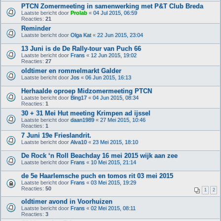
PTCN Zomermeeting in samenwerking met P&T Club Breda
Laatste bericht door
Prolab
«
04 Jul 2015, 06:59
Reacties:
21
Reminder
Laatste bericht door
Olga Kat
«
22 Jun 2015, 23:04
13 Juni is de De Rally-tour van Puch 66
Laatste bericht door
Frans
«
12 Jun 2015, 19:02
Reacties:
27
oldtimer en rommelmarkt Galder
Laatste bericht door
Jos
«
06 Jun 2015, 16:13
Herhaalde oproep Midzomermeeting PTCN
Laatste bericht door
Bing17
«
04 Jun 2015, 08:34
Reacties:
1
30 + 31 Mei Hut meeting Krimpen ad ijssel
Laatste bericht door
daan1989
«
27 Mei 2015, 10:46
Reacties:
1
7 Juni 19e Frieslandrit.
Laatste bericht door
Alva10
«
23 Mei 2015, 18:10
De Rock ‘n Roll Beachday 16 mei 2015 wijk aan zee
Laatste bericht door
Frans
«
10 Mei 2015, 21:14
de 5e Haarlemsche puch en tomos rit 03 mei 2015
Laatste bericht door
Frans
«
03 Mei 2015, 19:29
Reacties:
50
1
2
oldtimer avond in Voorhuizen
Laatste bericht door
Frans
«
02 Mei 2015, 08:11
Reacties:
3