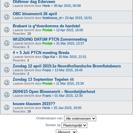
Oldtimer dag Ederveen
Laatste bericht door
Henk
«
30 Apr 2015, 00:08
OBC bloemenrit 26 april
Laatste bericht door
Nottheone_nl
«
22 Apr 2015, 16:51
Brabant is g*dverdomme de hardste!
Laatste bericht door
Prolab
«
12 Apr 2015, 16:05
Reacties:
18
WIJZIGING DATUM PTCN Zomermeeting
Laatste bericht door
Prolab
«
31 Mar 2015, 13:37
Reacties:
3
4 + 5 Juli PTCN meeting Breda
Laatste bericht door
Olga Kat
«
30 Mar 2015, 21:51
Reacties:
2
Zondag 12 april 2015:1e Noordhollandsche Bromfietsbeurs
Laatste bericht door
Frans
«
13 Mar 2015, 18:45
Reacties:
2
Zondag 13 September Tegelen rit
Laatste bericht door
Prolab
«
11 Mar 2015, 23:39
26/04/15 Open Bloemenrit – Noordwijkerhout
Laatste bericht door
Frans
«
01 Mar 2015, 12:30
kouwe klauwen 2015??
Laatste bericht door
Henk
«
25 Jan 2015, 18:05
Reacties:
28
Onderwerpen van:
Sorteer op