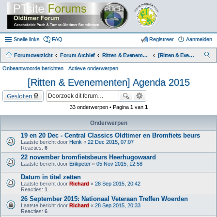
Snelle links
FAQ
Registreer
Aanmelden
Forumoverzicht
Forum Archief
Ritten & Evenementen (Archief)
[Ritten & Evenementen] Agenda 2015
oe
Onbeantwoorde berichten
Actieve onderwerpen
k
[Ritten & Evenementen] Agenda 2015
Gesloten
33 onderwerpen • Pagina
1
van
1
Onderwerpen
19 en 20 Dec - Central Classics Oldtimer en Bromfiets beurs
Laatste bericht door
Henk
«
22 Dec 2015, 07:07
Reacties:
6
22 november bromfietsbeurs Heerhugowaard
Laatste bericht door
Erikpeter
«
05 Nov 2015, 12:58
Datum in titel zetten
Laatste bericht door
Richard
«
28 Sep 2015, 20:42
Reacties:
1
26 September 2015: Nationaal Veteraan Treffen Woerden
Laatste bericht door
Richard
«
28 Sep 2015, 20:33
Reacties:
6