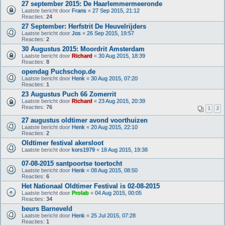
27 september 2015: De Haarlemmermeeronde
Laatste bericht door
Frans
«
27 Sep 2015, 21:12
Reacties:
24
27 September: Herfstrit De Heuvelrijders
Laatste bericht door
Jos
«
26 Sep 2015, 19:57
Reacties:
2
30 Augustus 2015: Moordrit Amsterdam
Laatste bericht door
Richard
«
30 Aug 2015, 18:39
Reacties:
8
opendag Puchschop.de
Laatste bericht door
Henk
«
30 Aug 2015, 07:20
Reacties:
1
23 Augustus Puch 66 Zomerrit
Laatste bericht door
Richard
«
23 Aug 2015, 20:39
Reacties:
76
1
2
27 augustus oldtimer avond voorthuizen
Laatste bericht door
Henk
«
20 Aug 2015, 22:10
Reacties:
2
Oldtimer festival akersloot
Laatste bericht door
kors1979
«
18 Aug 2015, 19:38
07-08-2015 santpoortse toertocht
Laatste bericht door
Henk
«
08 Aug 2015, 08:50
Reacties:
6
Het Nationaal Oldtimer Festival is 02-08-2015
Laatste bericht door
Prolab
«
04 Aug 2015, 00:05
Reacties:
34
beurs Barneveld
Laatste bericht door
Henk
«
25 Jul 2015, 07:28
Reacties:
1