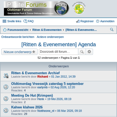
Snelle links
FAQ
Registreer
Aanmelden
Forumoverzicht
Ritten & Evenementen
[Ritten & Evenementen] Agenda
oe
Onbeantwoorde berichten
Actieve onderwerpen
k
[Ritten & Evenementen] Agenda
Nieuw onderwerp
52 onderwerpen • Pagina
1
van
1
Onderwerpen
Ritten & Evenementen Archief
Laatste bericht door
Richard
«
01 Jan 2012, 14:39
Oldtimerdag Vreeswijk zaterdag 5 september
Laatste bericht door
earlymb
«
02 Aug 2026, 12:20
Reacties:
4
Meeting De Hut (Krimpen)
Laatste bericht door
Henk
«
19 Mei 2026, 08:19
Reacties:
2
Kahwe klahwe 2026
Laatste bericht door
Nottheone_nl
«
06 Mar 2026, 09:18
Reacties:
29