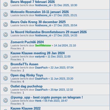
Beurs Meppel 7 februari 2026
Laatste bericht door
Nottheone_nl
«
31 Dec 2025, 10:30
Motovelo Rosmalen 10-11 januari 2026
Laatste bericht door
Nottheone_nl
«
27 Dec 2025, 23:21
Beurs Oale Kreng 30 december 2025
Laatste bericht door
Nottheone_nl
«
27 Dec 2025, 20:54
1e Noord Hollandse Bromfietsbeurs 29 maart 2026
Laatste bericht door
Nottheone_nl
«
27 Dec 2025, 14:33
Zomerrit Puch66 2024
Laatste bericht door
SwiffMeister
«
14 Jul 2024, 21:10
Reacties:
2
Kauwe Klauwe meeting 28 Jan 2024
Laatste bericht door
earlymb
«
11 Dec 2023, 11:00
Reacties:
1
BromfieTTs Assen
Laatste bericht door
DaanPuch
«
22 Jun 2023, 07:04
Reacties:
2
Open dag Rinky Toys
Laatste bericht door
DaanPuch
«
11 Jun 2023, 23:20
Reacties:
6
Outlet dag puchshop
Laatste bericht door
DaanPuch
«
20 Apr 2023, 12:32
Reacties:
1
@pump_upp - best crypto pumps on telegram !
Laatste bericht door
Henk
«
05 Feb 2023, 18:47
Reacties:
5
Kauwe Klauwe 2022