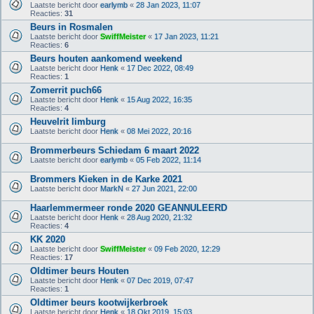
Laatste bericht door
earlymb
«
28 Jan 2023, 11:07
Reacties:
31
Beurs in Rosmalen
Laatste bericht door
SwiffMeister
«
17 Jan 2023, 11:21
Reacties:
6
Beurs houten aankomend weekend
Laatste bericht door
Henk
«
17 Dec 2022, 08:49
Reacties:
1
Zomerrit puch66
Laatste bericht door
Henk
«
15 Aug 2022, 16:35
Reacties:
4
Heuvelrit limburg
Laatste bericht door
Henk
«
08 Mei 2022, 20:16
Brommerbeurs Schiedam 6 maart 2022
Laatste bericht door
earlymb
«
05 Feb 2022, 11:14
Brommers Kieken in de Karke 2021
Laatste bericht door
MarkN
«
27 Jun 2021, 22:00
Haarlemmermeer ronde 2020 GEANNULEERD
Laatste bericht door
Henk
«
28 Aug 2020, 21:32
Reacties:
4
KK 2020
Laatste bericht door
SwiffMeister
«
09 Feb 2020, 12:29
Reacties:
17
Oldtimer beurs Houten
Laatste bericht door
Henk
«
07 Dec 2019, 07:47
Reacties:
1
Oldtimer beurs kootwijkerbroek
Laatste bericht door
Henk
«
18 Okt 2019, 15:03