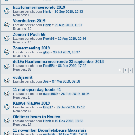
haarlemmermeerronde 2019
Laatste bericht door
Henk
«
26 Sep 2019, 16:33
Reacties:
16
Voorthuizen 2019
Laatste bericht door
Henk
«
29 Aug 2019, 11:37
Reacties:
10
Zomerrit Puch 66
Laatste bericht door
Puch66
«
10 Aug 2019, 20:44
Reacties:
10
Zomermeeting 2019
Laatste bericht door
gtop
«
30 Jul 2019, 10:37
Reacties:
1
de19e Haarlemmermeerronde 23 september 2018
Laatste bericht door
Fred58t
«
08 Jun 2019, 17:02
Reacties:
85
1
2
oudijzerrit
Laatste bericht door
Jos
«
07 Mei 2019, 09:16
11 mei open dag loods 41
Laatste bericht door
daan1989
«
26 Feb 2019, 18:05
Reacties:
1
Kauwe Klauwe 2019
Laatste bericht door
Bing17
«
29 Jan 2019, 19:12
Reacties:
13
Oldtimer beurs in Houten
Laatste bericht door
Henk
«
19 Dec 2018, 18:33
Reacties:
14
11 november Bromfietsbeurs Maassluis
Laatste bericht door
earlymb
«
10 Nov 2018, 19:38