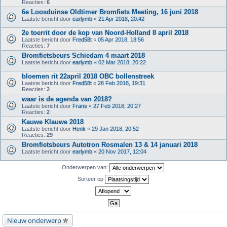
Reacties:
6
6e Loosduinse Oldtimer Bromfiets Meeting, 16 juni 2018
Laatste bericht door
earlymb
«
21 Apr 2018, 20:42
2e toerrit door de kop van Noord-Holland 8 april 2018
Laatste bericht door
Fred58t
«
05 Apr 2018, 18:56
Reacties:
7
Bromfietsbeurs Schiedam 4 maart 2018
Laatste bericht door
earlymb
«
02 Mar 2018, 20:22
bloemen rit 22april 2018 OBC bollenstreek
Laatste bericht door
Fred58t
«
28 Feb 2018, 19:31
Reacties:
2
waar is de agenda van 2018?
Laatste bericht door
Frans
«
27 Feb 2018, 20:27
Reacties:
2
Kauwe Klauwe 2018
Laatste bericht door
Henk
«
29 Jan 2018, 20:52
Reacties:
29
Bromfietsbeurs Autotron Rosmalen 13 & 14 januari 2018
Laatste bericht door
earlymb
«
20 Nov 2017, 12:04
Onderwerpen van:
Sorteer op
Nieuw onderwerp