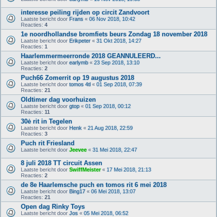
interesse peiling rijden op circit Zandvoort
Laatste bericht door
Frans
«
06 Nov 2018, 10:42
Reacties:
4
1e noordhollandse bromfiets beurs Zondag 18 november 2018
Laatste bericht door
Erikpeter
«
31 Okt 2018, 14:27
Reacties:
1
Haarlemmermeerronde 2018 GEANNULEERD...
Laatste bericht door
earlymb
«
23 Sep 2018, 13:10
Reacties:
2
Puch66 Zomerrit op 19 augustus 2018
Laatste bericht door
tomos 4tl
«
01 Sep 2018, 07:39
Reacties:
21
Oldtimer dag voorhuizen
Laatste bericht door
gtop
«
01 Sep 2018, 00:12
Reacties:
11
30ė rit in Tegelen
Laatste bericht door
Henk
«
21 Aug 2018, 22:59
Reacties:
3
Puch rit Friesland
Laatste bericht door
Jeevee
«
31 Mei 2018, 22:47
8 juli 2018 TT circuit Assen
Laatste bericht door
SwiffMeister
«
17 Mei 2018, 21:13
Reacties:
2
de 8e Haarlemsche puch en tomos rit 6 mei 2018
Laatste bericht door
Bing17
«
06 Mei 2018, 13:07
Reacties:
21
Open dag Rinky Toys
Laatste bericht door
Jos
«
05 Mei 2018, 06:52