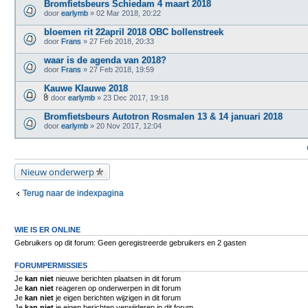
Bromfietsbeurs Schiedam 4 maart 2018
door
earlymb
» 02 Mar 2018, 20:22
bloemen rit 22april 2018 OBC bollenstreek
door
Frans
» 27 Feb 2018, 20:33
waar is de agenda van 2018?
door
Frans
» 27 Feb 2018, 19:59
Kauwe Klauwe 2018
door
earlymb
» 23 Dec 2017, 19:18
B
i
Bromfietsbeurs Autotron Rosmalen 13 & 14 januari 2018
j
door
earlymb
» 20 Nov 2017, 12:04
l
a
g
e
(
Nieuw onderwerp
n
)
Terug naar de indexpagina
WIE IS ER ONLINE
Gebruikers op dit forum: Geen geregistreerde gebruikers en 2 gasten
FORUMPERMISSIES
Je
kan niet
nieuwe berichten plaatsen in dit forum
Je
kan niet
reageren op onderwerpen in dit forum
Je
kan niet
je eigen berichten wijzigen in dit forum
Je
kan niet
je eigen berichten verwijderen in dit forum