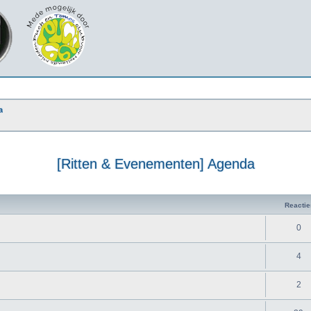
a
[Ritten & Evenementen] Agenda
Reactie
0
4
2