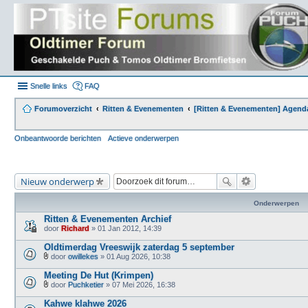
Snelle links
FAQ
Forumoverzicht
Ritten & Evenementen
[Ritten & Evenementen] Agend
Onbeantwoorde berichten
Actieve onderwerpen
Nieuw onderwerp
Onderwerpen
Ritten & Evenementen Archief
door
Richard
» 01 Jan 2012, 14:39
Oldtimerdag Vreeswijk zaterdag 5 september
door
owillekes
» 01 Aug 2026, 10:38
B
i
Meeting De Hut (Krimpen)
j
door
Puchketier
» 07 Mei 2026, 16:38
l
B
a
i
Kahwe klahwe 2026
g