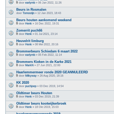
)
e
door
earlymb
» 06 Jan 2022, 11:26
B
(
i
n
Beurs in Rosmalen
j
)
door
Tomostijn
» 12 Jan 2023, 18:43
l
a
Beurs houten aankomend weekend
g
e
door
Henk
» 16 Dec 2022, 19:31
B
(
i
n
Zomerrit puch66
j
)
door
Henk
» 01 Jul 2021, 23:14
l
B
a
i
Heuvelrit limburg
g
j
e
door
Henk
» 08 Mei 2022, 20:16
l
B
(
a
i
n
Brommerbeurs Schiedam 6 maart 2022
g
j
)
e
door
earlymb
» 05 Feb 2022, 11:14
l
B
(
a
i
n
Brommers Kieken in de Karke 2021
g
j
)
e
door
MarkN
» 27 Jun 2021, 22:00
l
B
(
a
i
n
Haarlemmermeer ronde 2020 GEANNULEERD
g
j
)
e
door
Milkyway
» 26 Aug 2020, 18:16
l
B
(
a
i
n
KK 2020
g
j
)
e
door
puchjoep
» 03 Dec 2019, 14:54
l
B
(
a
i
n
Oldtimer beurs Houten
g
j
)
e
door
Henk
» 03 Dec 2019, 21:39
l
B
(
a
i
n
Oldtimer beurs kootwijkerbroek
g
j
)
e
door
Henk
» 18 Okt 2019, 15:03
l
B
(
a
i
n
haarlemmermeerronde 2019