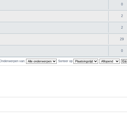
0
2
2
29
0
Onderwerpen van:
Sorteer op