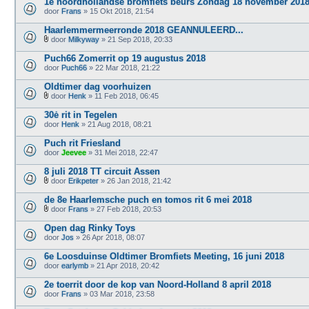
1e noordhollandse bromfiets beurs Zondag 18 november 201
)
door
Frans
» 15 Okt 2018, 21:54
Haarlemmermeerronde 2018 GEANNULEERD...
door
Milkyway
» 21 Sep 2018, 20:33
B
i
Puch66 Zomerrit op 19 augustus 2018
j
door
Puch66
» 22 Mar 2018, 21:22
l
a
Oldtimer dag voorhuizen
g
e
door
Henk
» 11 Feb 2018, 06:45
B
(
i
n
30ė rit in Tegelen
j
)
door
Henk
» 21 Aug 2018, 08:21
l
a
Puch rit Friesland
g
door
e
Jeevee
» 31 Mei 2018, 22:47
(
n
8 juli 2018 TT circuit Assen
)
door
Erikpeter
» 26 Jan 2018, 21:42
B
i
de 8e Haarlemsche puch en tomos rit 6 mei 2018
j
door
Frans
» 27 Feb 2018, 20:53
l
B
a
i
Open dag Rinky Toys
g
j
door
e
Jos
» 26 Apr 2018, 08:07
l
(
a
n
6e Loosduinse Oldtimer Bromfiets Meeting, 16 juni 2018
g
)
door
e
earlymb
» 21 Apr 2018, 20:42
(
n
2e toerrit door de kop van Noord-Holland 8 april 2018
)
door
Frans
» 03 Mar 2018, 23:58