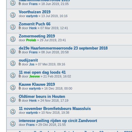
g
j
)
e
door
Frans
» 18 Jun 2019, 21:05
l
B
(
a
i
n
Voorthuizen 2019
g
j
)
door
e
earlymb
» 13 Jul 2019, 16:16
l
(
a
n
Zomerrit Puch 66
g
)
e
door
Henk
» 07 Mar 2019, 12:41
B
(
i
n
Zomermeeting 2019
j
)
door
Prolab
» 29 Jul 2019, 23:41
l
a
de19e Haarlemmermeerronde 23 september 2018
g
e
door
Frans
» 08 Jun 2018, 20:58
B
(
i
n
oudijzerrit
j
)
door
Jos
» 07 Mei 2019, 09:16
l
B
a
i
11 mei open dag loods 41
g
j
e
door
Jeevee
» 21 Feb 2019, 16:02
l
B
(
a
i
n
Kauwe Klauwe 2019
g
j
)
e
door
earlymb
» 16 Dec 2018, 00:00
l
B
(
a
i
n
Oldtimer beurs in Houten
g
j
)
e
door
Henk
» 24 Nov 2018, 17:19
l
B
(
a
i
n
11 november Bromfietsbeurs Maassluis
g
j
)
door
e
earlymb
» 10 Nov 2018, 19:38
l
(
a
n
interesse peiling rijden op circit Zandvoort
g
)
door
e
Frans
» 29 Okt 2018, 21:55
(
n