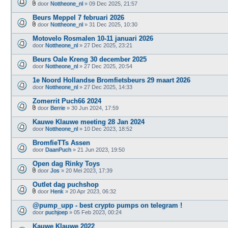
j
e
door
Nottheone_nl
» 09 Dec 2025, 21:57
l
B
(
a
i
n
Beurs Meppel 7 februari 2026
g
j
)
e
door
Nottheone_nl
» 31 Dec 2025, 10:30
l
B
(
a
i
n
Motovelo Rosmalen 10-11 januari 2026
g
j
)
door
e
Nottheone_nl
» 27 Dec 2025, 23:21
l
(
a
n
Beurs Oale Kreng 30 december 2025
g
)
door
e
Nottheone_nl
» 27 Dec 2025, 20:54
(
n
1e Noord Hollandse Bromfietsbeurs 29 maart 2026
)
door
Nottheone_nl
» 27 Dec 2025, 14:33
Zomerrit Puch66 2024
door
Berrie
» 30 Jun 2024, 17:59
B
i
Kauwe Klauwe meeting 28 Jan 2024
j
door
Nottheone_nl
» 10 Dec 2023, 18:52
l
a
BromfieTTs Assen
g
door
e
DaanPuch
» 21 Jun 2023, 19:50
(
n
Open dag Rinky Toys
)
door
Jos
» 20 Mei 2023, 17:39
B
i
Outlet dag puchshop
j
door
Henk
» 20 Apr 2023, 06:32
l
B
a
i
@pump_upp - best crypto pumps on telegram !
g
j
door
e
puchjoep
» 05 Feb 2023, 00:24
l
(
a
n
Kauwe Klauwe 2022
g