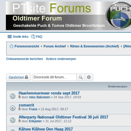
Snelle links
FAQ
Forumoverzicht
Forum Archief
Ritten & Evenementen (Archief)
[Rit
Onbeantwoorde berichten
Actieve onderwerpen
Gesloten
Onderwerpen
Haarlemmermeer ronde sept 2017
door
miss Baksteen
» 24 Sep 2017, 19:03
B
i
zomerrit
j
door
Frans
» 21 Aug 2017, 09:17
l
B
a
i
Afterparty Nationaal Oldtimer Festival 30 juli 2017
g
j
e
door
Erikpeter
» 31 Jul 2017, 12:12
l
B
(
a
i
n
Kâhwe Klâhwe Den Haag 2017
g