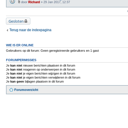
j
)
e
door
Richard
» 29 Jan 2017, 12:37
l
B
(
a
i
n
g
j
)
e
l
(
a
Gesloten
n
g
)
e
(
Terug naar de indexpagina
n
)
WIE IS ER ONLINE
Gebruikers op dit forum: Geen geregistreerde gebruikers en 1 gast
FORUMPERMISSIES
Je
kan niet
nieuwe berichten plaatsen in dit forum
Je
kan niet
reageren op onderwerpen in dit forum
Je
kan niet
je eigen berichten wijzigen in dit forum
Je
kan niet
je eigen berichten verwijderen in dit forum
Je
kan geen
bijlagen plaatsen in dit forum
Forumoverzicht