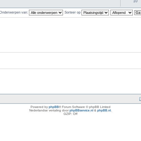
10
Onderwerpen van:
Sorteer op
Powered by
phpBB
® Forum Software © phpBB Limited
Nederlandse vertaling door
phpBBservice.nl
&
phpBB.nl
.
GZIP: Off