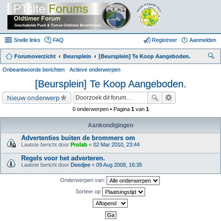
Snelle links
FAQ
Registreer
Aanmelden
Forumoverzicht
Beursplein
[Beursplein] Te Koop Aangeboden.
oe
Onbeantwoorde berichten
Actieve onderwerpen
k
[Beursplein] Te Koop Aangeboden.
Nieuw onderwerp
0 onderwerpen • Pagina
1
van
1
Aankondigingen
Advertenties buiten de brommers om
Laatste bericht door
Prolab
«
02 Mar 2010, 23:44
Regels voor het adverteren.
Laatste bericht door
Deedjee
«
09 Aug 2008, 16:35
Onderwerpen van:
Sorteer op