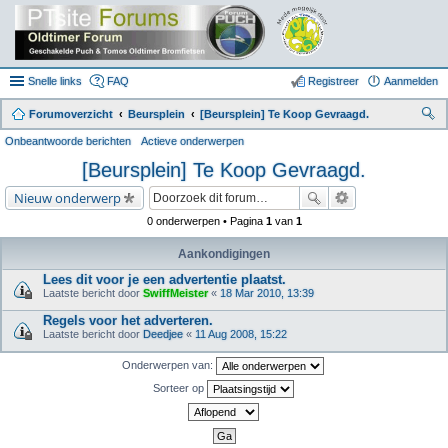
Snelle links
FAQ
Registreer
Aanmelden
Forumoverzicht
Beursplein
[Beursplein] Te Koop Gevraagd.
oe
Onbeantwoorde berichten
Actieve onderwerpen
k
[Beursplein] Te Koop Gevraagd.
Nieuw onderwerp
0 onderwerpen • Pagina
1
van
1
Aankondigingen
Lees dit voor je een advertentie plaatst.
Laatste bericht door
SwiffMeister
«
18 Mar 2010, 13:39
Regels voor het adverteren.
Laatste bericht door
Deedjee
«
11 Aug 2008, 15:22
Onderwerpen van:
Sorteer op