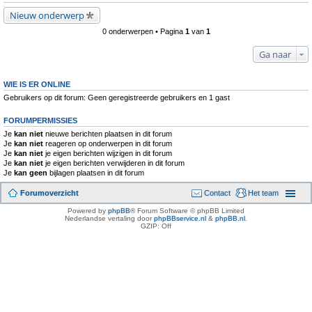
Nieuw onderwerp
0 onderwerpen • Pagina
1
van
1
Ga naar
WIE IS ER ONLINE
Gebruikers op dit forum: Geen geregistreerde gebruikers en 1 gast
FORUMPERMISSIES
Je
kan niet
nieuwe berichten plaatsen in dit forum
Je
kan niet
reageren op onderwerpen in dit forum
Je
kan niet
je eigen berichten wijzigen in dit forum
Je
kan niet
je eigen berichten verwijderen in dit forum
Je
kan geen
bijlagen plaatsen in dit forum
Forumoverzicht
Contact
Het team
Powered by
phpBB
® Forum Software © phpBB Limited
Nederlandse vertaling door
phpBBservice.nl
&
phpBB.nl
.
GZIP: Off