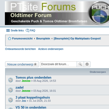
Snelle links
FAQ
Forumoverzicht
Beursplein
[Beursplein] Op Marktplaats Gespot!
Onbeantwoorde berichten
Actieve onderwerpen
Nieuw onderwerp
Onderwerpen
Tomos plus onderdelen
door
Jeevee
» 05 Aug 2026, 14:53
zadel
door
Jeevee
» 03 Aug 2026, 16:01
3 plaat koppelingshuis
door
Jos
» 31 Jul 2026, 21:33
VS 50 in onderdelen