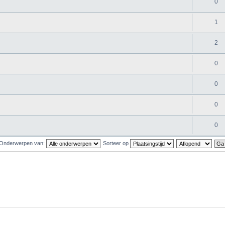
0
1
2
0
0
0
0
Onderwerpen van:
Sorteer op