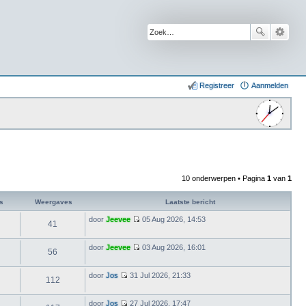
Registreer
Aanmelden
10 onderwerpen • Pagina
1
van
1
s
Weergaves
Laatste bericht
door
Jeevee
05 Aug 2026, 14:53
41
B
e
k
door
Jeevee
03 Aug 2026, 16:01
i
56
B
j
e
k
k
door
Jos
31 Jul 2026, 21:33
l
i
112
B
a
j
e
a
k
k
t
door
Jos
27 Jul 2026, 17:47
l