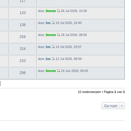
i
117
s
B
a
j
t
e
a
k
e
k
t
door
Jeevee
l
26 Jul 2026, 10:30
b
i
120
s
B
a
e
j
t
e
a
r
k
e
k
t
i
door
Jos
l
19 Jul 2026, 19:40
b
i
138
s
c
B
a
e
j
t
h
e
a
r
k
e
t
k
t
i
door
Jeevee
l
18 Jul 2026, 08:55
b
i
259
s
c
B
a
e
j
t
h
e
a
r
k
e
t
k
t
i
door
Jos
l
14 Jul 2026, 20:57
b
i
224
s
c
B
a
e
j
t
h
e
a
r
k
e
t
k
t
i
door
Jos
12 Jul 2026, 08:59
l
b
i
233
s
c
B
a
e
j
t
h
e
a
r
k
e
t
k
t
i
door
Jeevee
l
14 Jun 2026, 09:25
b
i
298
s
c
B
a
e
j
t
h
e
a
r
k
e
t
k
t
i
l
b
i
s
c
a
e
j
t
h
a
r
k
e
10 onderwerpen • Pagina
1
van
1
t
t
i
l
b
s
c
a
e
t
h
a
r
e
t
Ga naar
t
i
b
s
c
e
t
h
r
e
t
i
b
c
e
h
r
t
i